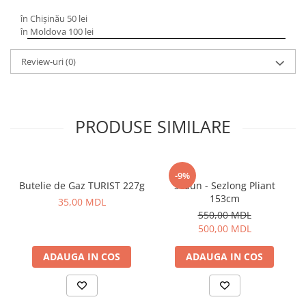
Bagajerie pescuit
în Chișinău 50 lei
Genti
în Moldova 100 lei
Lazi
Huse
Review-uri
(0)
Penare
Altele
Rucsac
PRODUSE SIMILARE
Accesorii conexe pescuit
Cântare
Instrumente
-9%
Butelie de Gaz TURIST 227g
Scaun - Sezlong Pliant
Ochelari
153cm
35,00 MDL
Barci, sonare
550,00 MDL
Accesorii pentru barci
500,00 MDL
Barci
ADAUGA IN COS
ADAUGA IN COS
Sonare
Camping pescuit
Accesorii