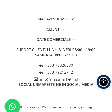
Aragazuri, incalzitoare
Corturi, Pavilioane
Frigidere
MAGAZINUL MEU
Lanterne
CLIENTI
Mese
Paturi
DATE COMERCIALE
Saci de dormit, saltele, perne
SUPORT CLIENTI
LUNI - VINERI 08:00 - 19:00
Scaune
SAMBATA 08:00 - 15:00
Umbrele
Vesela
+373 78026680
Imbracaminte, incaltaminte
+373 79212712
Imbracaminte
info@massmarket.md
Incaltaminte
SOCIAL
URMARESTE-NE IN SOCIAL MEDIA
Pescuit la Fitofag
Accesorii
Monturi
MASSMARKET Group SRL
Platforma E-commerce by Gomag
Pentru vinatori