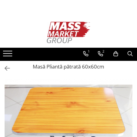
Toate Produsele
Pescuitul în Moldova
Pescuit la crap
Lansete la crap
1
2
Mulinete la crap
Masă Pliantă pătrată 60x60cm
Fire Crap
Plumbi, momitoare
Protectie, pastrare
Accesorii nadire, sondare
Accesorii, monturi crap
Rod Pod, picheti, suporti
Carlige crap
Avertizoare si swingere
Pescuit Feeder, Stationar, Pluta