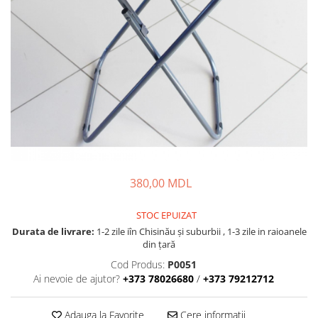
Lansete Feeder, Stationar, Pluta
Mulinete Feeder, Stationar, Pluta
Fire feeder, stationar
Plute si Indicatoare
Platforme feeder, suporturi,
tripoduri
Plumbi, cosulete, momitoare
Carlige Feeder, Stationar
Mincioguri si juvelnice
Accesorii monturi
380,00 MDL
Genti, huse, galeti
Accesorii si instrumente
STOC EPUIZAT
Nada, momeala, aditivi
Durata de livrare:
1-2 zile iîn Chisinău şi suburbii , 1-3 zile in raioanele
Pescuit la rapitor
din țară
Lansete la rapitor
Cod Produs:
P0051
Ai nevoie de ajutor?
+373 78026680
/
+373 79212712
Mulinete la rapitor
Fire rapitor
Adauga la Favorite
Cere informatii