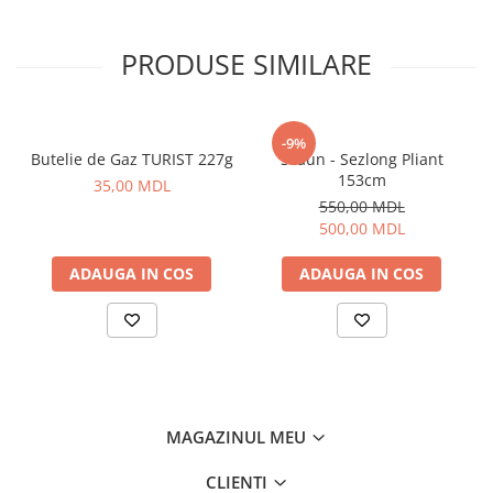
Aragazuri, incalzitoare
Corturi, Pavilioane
PRODUSE SIMILARE
Frigidere
Lanterne
Mese
-9%
Butelie de Gaz TURIST 227g
Scaun - Sezlong Pliant
Paturi
153cm
35,00 MDL
Saci de dormit, saltele, perne
550,00 MDL
Scaune
500,00 MDL
Umbrele
ADAUGA IN COS
ADAUGA IN COS
Vesela
Imbracaminte, incaltaminte
Imbracaminte
Incaltaminte
Pescuit la Fitofag
Accesorii
MAGAZINUL MEU
Monturi
CLIENTI
Pentru vinatori