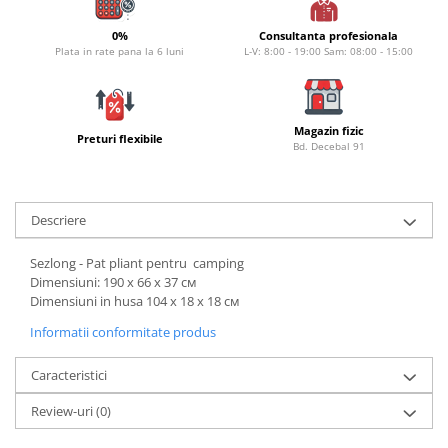
Bagajerie pescuit
Genti
0%
Consultanta profesionala
Plata in rate pana la 6 luni
L-V: 8:00 - 19:00 Sam: 08:00 - 15:00
Lazi
Huse
Penare
Magazin fizic
Altele
Preturi flexibile
Bd. Decebal 91
Rucsac
Accesorii conexe pescuit
Descriere
Cântare
Instrumente
Sezlong - Pat pliant pentru camping
Ochelari
Dimensiuni: 190 х 66 х 37 см
Barci, sonare
Dimensiuni in husa 104 х 18 x 18 см
Accesorii pentru barci
Informatii conformitate produs
Barci
Caracteristici
Sonare
Camping pescuit
Review-uri
(0)
Accesorii