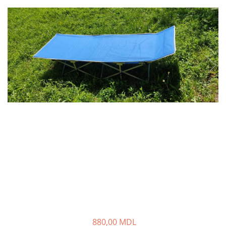
Lansete Feeder, Stationar, Pluta
Mulinete Feeder, Stationar, Pluta
Fire feeder, stationar
Plute si Indicatoare
Platforme feeder, suporturi,
tripoduri
Plumbi, cosulete, momitoare
Carlige Feeder, Stationar
Mincioguri si juvelnice
Accesorii monturi
Genti, huse, galeti
Accesorii si instrumente
Nada, momeala, aditivi
Pescuit la rapitor
Lansete la rapitor
Mulinete la rapitor
Fire rapitor
880,00 MDL