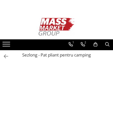
Toate Produsele
Pescuitul în Moldova
Pescuit la crap
Lansete la crap
1
2
Mulinete la crap
Sezlong - Pat pliant pentru camping
Fire Crap
Plumbi, momitoare
Protectie, pastrare
Accesorii nadire, sondare
Accesorii, monturi crap
Rod Pod, picheti, suporti
Carlige crap
Avertizoare si swingere
Pescuit Feeder, Stationar, Pluta