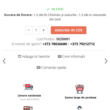
Carlige la rapitor
Greutati la rapitor
IN STOC
Naluci
Durata de livrare:
1-2 zile iîn Chisinău şi suburbii , 1-3 zile in raioanele
Accesorii rapitor
din țară
Monturi rapitor
ADAUGA IN COS
Forfaci la rapitor
Momeli la rapitor
Cod Produs:
SEZ0001
Ai nevoie de ajutor?
+373 78026680
/
+373 79212712
Nada si momeala
Nada
Adauga la Favorite
Cere informatii
Pelete
Boiles
Comanda rapida
Wafters
Pop-up
Momeala artificiala
Seminte si mix de seminte
Livrare nationala
Aditivi, arome, dipuri
Gama larga de produse
Toata MOLDOVA
Pescuit la copca