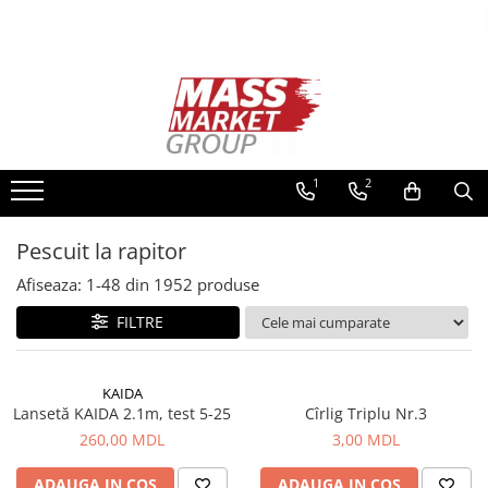
Toate Produsele
Pescuitul în Moldova
Pescuit la crap
Lansete la crap
1
2
Mulinete la crap
Fire Crap
Pescuit la rapitor
Plumbi, momitoare
Afiseaza:
1-
48
din
1952
produse
Protectie, pastrare
Accesorii nadire, sondare
FILTRE
Accesorii, monturi crap
Rod Pod, picheti, suporti
KAIDA
Carlige crap
Lansetă KAIDA 2.1m, test 5-25
Cîrlig Triplu Nr.3
Avertizoare si swingere
260,00 MDL
3,00 MDL
Pescuit Feeder, Stationar, Pluta
ADAUGA IN COS
ADAUGA IN COS