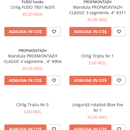
Bagajerie pescuit
FUDO hooks
PROFMONTAZH
Cirlig FUDO 7801 №3/0
Mandula PROFMONTAZH
Genti
CLASSIC 3 segmente, 4" #311
45,00 MDL
Lazi
45,00 MDL
Huse
ADAUGA IN COS
ADAUGA IN COS
Penare
Altele
Rucsac
PROFMONTAZH
Accesorii conexe pescuit
Mandula PROFMONTAZH
Cîrlig Triplu Nr.1
CLASSIC 4 segmente , 4" #904
3,00 MDL
Cântare
45,00 MDL
Instrumente
Ochelari
ADAUGA IN COS
ADAUGA IN COS
Barci, sonare
Accesorii pentru barci
Barci
Cîrlig Triplu Nr.5
Linguriță rotativă Blue Fox
Nr.1
Sonare
3,00 MDL
22,00 MDL
Camping pescuit
Accesorii
ADAUGA IN COS
ADAUGA IN COS