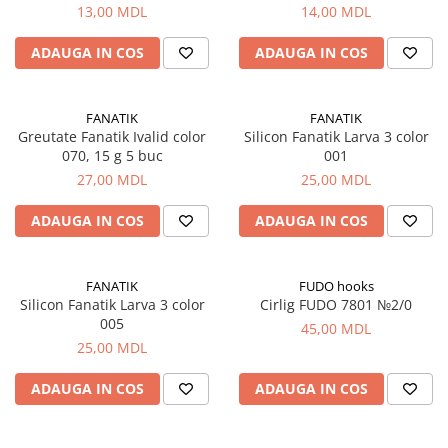
Carlige la rapitor
13,00 MDL
14,00 MDL
Greutati la rapitor
Naluci
ADAUGA IN COS
ADAUGA IN COS
Accesorii rapitor
Monturi rapitor
FANATIK
FANATIK
Forfaci la rapitor
Greutate Fanatik Ivalid color
Silicon Fanatik Larva 3 color
070, 15 g 5 buc
001
Momeli la rapitor
27,00 MDL
25,00 MDL
Nada si momeala
Nada
ADAUGA IN COS
ADAUGA IN COS
Pelete
Boiles
FANATIK
FUDO hooks
Wafters
Silicon Fanatik Larva 3 color
Cirlig FUDO 7801 №2/0
Pop-up
005
45,00 MDL
Momeala artificiala
25,00 MDL
Seminte si mix de seminte
ADAUGA IN COS
ADAUGA IN COS
Aditivi, arome, dipuri
Pescuit la copca