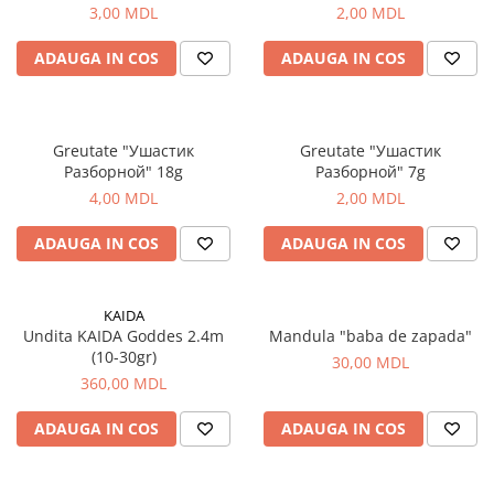
3,00 MDL
2,00 MDL
Vopsele pentru haine
Chimie de uz casnic
ADAUGA IN COS
ADAUGA IN COS
Detergenţi si produse pentru rufe
Vopsele pentru haine
Greutate "Ушастик
Greutate "Ушастик
Ingrijire tehnica casnica
Разборной" 18g
Разборной" 7g
Produse pentru curățenie
4,00 MDL
2,00 MDL
Certificate cadou
ADAUGA IN COS
ADAUGA IN COS
Multimedia
Sport-Turism-Odihna
Accesorii
KAIDA
Undita KAIDA Goddes 2.4m
Mandula "baba de zapada"
Aragazuri, incalzitoare
(10-30gr)
30,00 MDL
Corturi, Pavilioane
360,00 MDL
Lanterne
ADAUGA IN COS
ADAUGA IN COS
Mese
Paturi