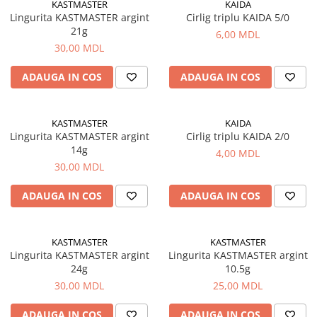
KASTMASTER
KAIDA
Saci de dormit, saltele, perne
Lingurita KASTMASTER argint
Cirlig triplu KAIDA 5/0
21g
6,00 MDL
Scaune
30,00 MDL
Turism si Odihna
ADAUGA IN COS
ADAUGA IN COS
Umbrele
Vesela
KASTMASTER
KAIDA
Lingurita KASTMASTER argint
Cirlig triplu KAIDA 2/0
14g
4,00 MDL
30,00 MDL
ADAUGA IN COS
ADAUGA IN COS
KASTMASTER
KASTMASTER
Lingurita KASTMASTER argint
Lingurita KASTMASTER argint
24g
10.5g
30,00 MDL
25,00 MDL
ADAUGA IN COS
ADAUGA IN COS