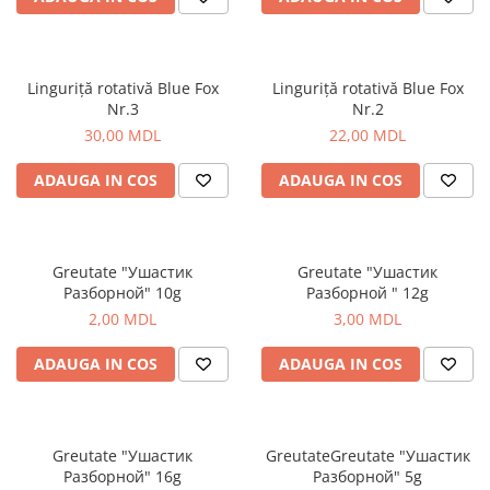
Aragazuri, incalzitoare
Corturi, Pavilioane
Frigidere
Linguriță rotativă Blue Fox
Linguriță rotativă Blue Fox
Lanterne
Nr.3
Nr.2
Mese
30,00 MDL
22,00 MDL
Paturi
ADAUGA IN COS
ADAUGA IN COS
Saci de dormit, saltele, perne
Scaune
Umbrele
Greutate "Ушастик
Greutate "Ушастик
Vesela
Разборной" 10g
Разборной " 12g
Imbracaminte, incaltaminte
2,00 MDL
3,00 MDL
Imbracaminte
ADAUGA IN COS
ADAUGA IN COS
Incaltaminte
Pescuit la Fitofag
Accesorii
Greutate "Ушастик
GreutateGreutate "Ушастик
Monturi
Разборной" 16g
Разборной" 5g
Pentru vinatori