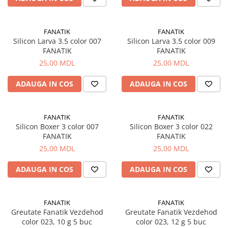
Lansete Feeder, Stationar, Pluta
Mulinete Feeder, Stationar, Pluta
Fire feeder, stationar
FANATIK
FANATIK
Silicon Larva 3.5 color 007
Silicon Larva 3.5 color 009
Plute si Indicatoare
FANATIK
FANATIK
Platforme feeder, suporturi,
25,00 MDL
25,00 MDL
tripoduri
Plumbi, cosulete, momitoare
ADAUGA IN COS
ADAUGA IN COS
Carlige Feeder, Stationar
Mincioguri si juvelnice
FANATIK
FANATIK
Accesorii monturi
Silicon Boxer 3 color 007
Silicon Boxer 3 color 022
Genti, huse, galeti
FANATIK
FANATIK
Accesorii si instrumente
25,00 MDL
25,00 MDL
Nada, momeala, aditivi
ADAUGA IN COS
ADAUGA IN COS
Pescuit la rapitor
Lansete la rapitor
Mulinete la rapitor
FANATIK
FANATIK
Greutate Fanatik Vezdehod
Greutate Fanatik Vezdehod
Fire rapitor
color 023, 10 g 5 buc
color 023, 12 g 5 buc