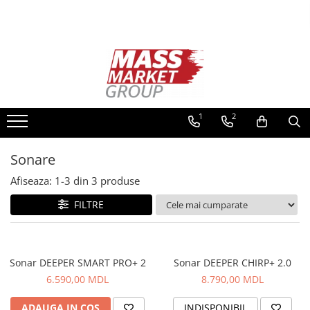
Toate Produsele
Pescuitul în Moldova
Pescuit la crap
Lansete la crap
1
2
Mulinete la crap
Fire Crap
Sonare
Plumbi, momitoare
Afiseaza:
1-
3
din
3
produse
Protectie, pastrare
Accesorii nadire, sondare
FILTRE
Accesorii, monturi crap
Rod Pod, picheti, suporti
Carlige crap
Sonar DEEPER SMART PRO+ 2
Sonar DEEPER CHIRP+ 2.0
Avertizoare si swingere
6.590,00 MDL
8.790,00 MDL
Pescuit Feeder, Stationar, Pluta
ADAUGA IN COS
INDISPONIBIL