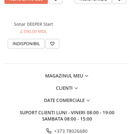
Lansete Feeder, Stationar, Pluta
Mulinete Feeder, Stationar, Pluta
Fire feeder, stationar
Sonar DEEPER Start
Plute si Indicatoare
2.590,00 MDL
Platforme feeder, suporturi,
tripoduri
INDISPONIBIL
Plumbi, cosulete, momitoare
Carlige Feeder, Stationar
Mincioguri si juvelnice
Accesorii monturi
MAGAZINUL MEU
Genti, huse, galeti
Accesorii si instrumente
CLIENTI
Nada, momeala, aditivi
DATE COMERCIALE
Pescuit la rapitor
Lansete la rapitor
SUPORT CLIENTI
LUNI - VINERI 08:00 - 19:00
Mulinete la rapitor
SAMBATA 08:00 - 15:00
Fire rapitor
+373 78026680