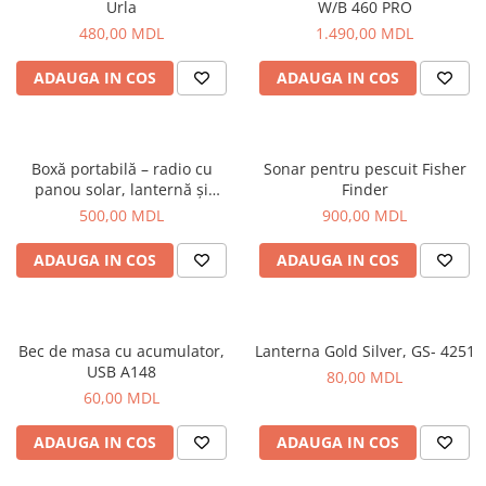
Urla
W/B 460 PRO
Naluci
480,00 MDL
1.490,00 MDL
Accesorii rapitor
Monturi rapitor
ADAUGA IN COS
ADAUGA IN COS
Forfaci la rapitor
Momeli la rapitor
Nada si momeala
Boxă portabilă – radio cu
Sonar pentru pescuit Fisher
panou solar, lanternă și
Finder
Nada
lampă NNS Solar Charge, NS-
500,00 MDL
900,00 MDL
Pelete
2730LS
Boiles
ADAUGA IN COS
ADAUGA IN COS
Wafters
Pop-up
Momeala artificiala
Bec de masa cu acumulator,
Lanterna Gold Silver, GS- 4251
Seminte si mix de seminte
USB A148
80,00 MDL
Aditivi, arome, dipuri
60,00 MDL
Pescuit la copca
ADAUGA IN COS
ADAUGA IN COS
Bagajerie pescuit
Genti