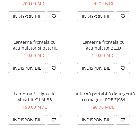
200,00 MDL
70,00 MDL
INDISPONIBIL
INDISPONIBIL
Lanternă frontală cu
Lanterna frontala cu
acumulator și baterii
acumulator 2LED
(4200mAhx2 buc)
210,00 MDL
110,00 MDL
INDISPONIBIL
INDISPONIBIL
Lanterna "Ucigas de
Lanternă portabilă de urgență
Moschite" LM-3B
cu magnet PDE ZJ989
150,00 MDL
86,70 MDL
INDISPONIBIL
INDISPONIBIL