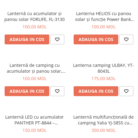
Lazi
Lanternă cu acumulator și
Lanterna HELIOS cu panou
Huse
panou solar FORLIFE, FL-3130
solar și funcție Power Bank,
Penare
88-5001
100,00 MDL
100,00 MDL
Altele
ADAUGA IN COS
ADAUGA IN COS
Rucsac
Accesorii conexe pescuit
Cântare
Lanternă de camping cu
Lanterna camping ULBAY, YT-
Instrumente
acumulator și panou solar,
8043L
Ochelari
HT-5900
100,00 MDL
175,00 MDL
Barci, sonare
Accesorii pentru barci
ADAUGA IN COS
ADAUGA IN COS
Barci
Sonare
Camping pescuit
Lanternă LED cu acumulator
Lanternă multifuncțională de
PANTHER PT-8844 –
camping Yalia YJ-5855 cu
Accesorii
Multifuncțională, puternică și
panou solar, acumulator,
150,00 MDL
300,00 MDL
Aragazuri, incalzitoare
durabilă
radio, port USB și SD, port de