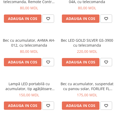
telecomanda, Remote Control
04A, cu telecomanda
Led Light Hexagon
80,00 MDL
80,00 MDL
ADAUGA IN COS
ADAUGA IN COS
Bec cu acumulator, AHMA AH-
Bec LED GOLD SILVER GS-3900
012, cu telecomanda
cu telecomanda
80,00 MDL
220,00 MDL
ADAUGA IN COS
ADAUGA IN COS
Lampă LED portabilă cu
Bec cu acumulator, suspendat
acumulator, tip agățătoare,
cu panou solar, FORLIFE FL-
pentru camping sau situații
3211
150,00 MDL
175,00 MDL
de urgență Forlife FL-3210,
30W
ADAUGA IN COS
ADAUGA IN COS