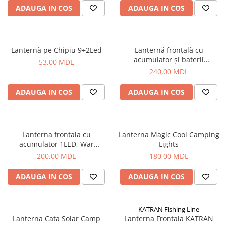
ADAUGA IN COS
ADAUGA IN COS
Fire feeder, stationar
Plute si Indicatoare
Platforme feeder, suporturi,
tripoduri
Lanternă pe Chipiu 9+2Led
Lanternă frontală cu
acumulator și baterii
Plumbi, cosulete, momitoare
53,00 MDL
(6800mAhx2 buc)
240,00 MDL
Carlige Feeder, Stationar
Mincioguri si juvelnice
ADAUGA IN COS
ADAUGA IN COS
Accesorii monturi
Genti, huse, galeti
Accesorii si instrumente
Lanterna frontala cu
Lanterna Magic Cool Camping
Nada, momeala, aditivi
acumulator 1LED, War
Lights
Pescuit la rapitor
Policeman
200,00 MDL
180,00 MDL
Lansete la rapitor
ADAUGA IN COS
ADAUGA IN COS
Mulinete la rapitor
Fire rapitor
Carlige la rapitor
KATRAN Fishing Line
Lanterna Cata Solar Camp
Lanterna Frontala KATRAN
Greutati la rapitor