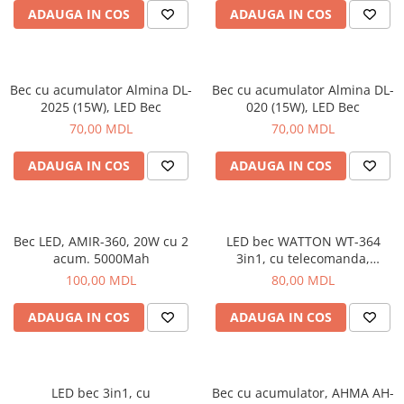
încărcare GSM.
Corturi, Pavilioane
ADAUGA IN COS
ADAUGA IN COS
Frigidere
Lanterne
Mese
Bec cu acumulator Almina DL-
Bec cu acumulator Almina DL-
Paturi
2025 (15W), LED Bec
020 (15W), LED Bec
Saci de dormit, saltele, perne
70,00 MDL
70,00 MDL
Scaune
ADAUGA IN COS
ADAUGA IN COS
Umbrele
Vesela
Imbracaminte, incaltaminte
Bec LED, AMIR-360, 20W cu 2
LED bec WATTON WT-364
Imbracaminte
acum. 5000Mah
3in1, cu telecomanda,
Incaltaminte
rotunde
100,00 MDL
80,00 MDL
Pescuit la Fitofag
ADAUGA IN COS
ADAUGA IN COS
Accesorii
Monturi
LED bec 3in1, cu
Bec cu acumulator, AHMA AH-