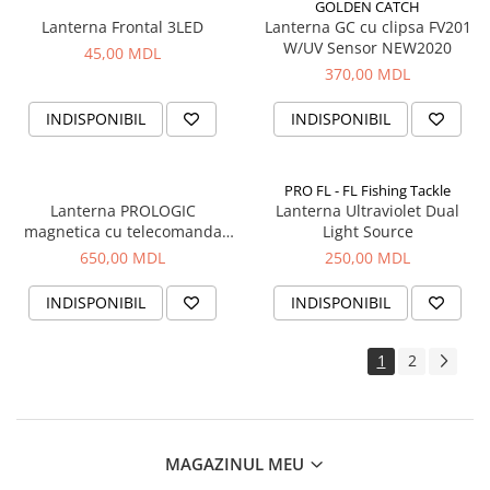
GOLDEN CATCH
Lanterna Frontal 3LED
Lanterna GC cu clipsa FV201
W/UV Sensor NEW2020
45,00 MDL
370,00 MDL
INDISPONIBIL
INDISPONIBIL
PRO FL - FL Fishing Tackle
Lanterna PROLOGIC
Lanterna Ultraviolet Dual
magnetica cu telecomanda
Light Source
pentru cort
650,00 MDL
250,00 MDL
INDISPONIBIL
INDISPONIBIL
1
2
MAGAZINUL MEU