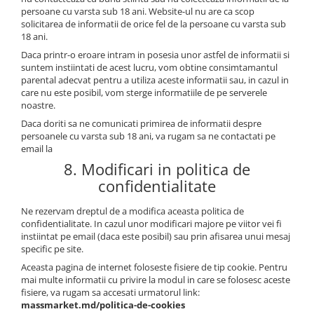
persoane cu varsta sub 18 ani. Website-ul nu are ca scop
solicitarea de informatii de orice fel de la persoane cu varsta sub
18 ani.
Daca printr-o eroare intram in posesia unor astfel de informatii si
suntem instiintati de acest lucru, vom obtine consimtamantul
parental adecvat pentru a utiliza aceste informatii sau, in cazul in
care nu este posibil, vom sterge informatiile de pe serverele
noastre.
Daca doriti sa ne comunicati primirea de informatii despre
persoanele cu varsta sub 18 ani, va rugam sa ne contactati pe
email la
8. Modificari in politica de
confidentialitate
Ne rezervam dreptul de a modifica aceasta politica de
confidentialitate. In cazul unor modificari majore pe viitor vei fi
instiintat pe email (daca este posibil) sau prin afisarea unui mesaj
specific pe site.
Aceasta pagina de internet foloseste fisiere de tip cookie. Pentru
mai multe informatii cu privire la modul in care se folosesc aceste
fisiere, va rugam sa accesati urmatorul link:
massmarket.md/politica-de-cookies