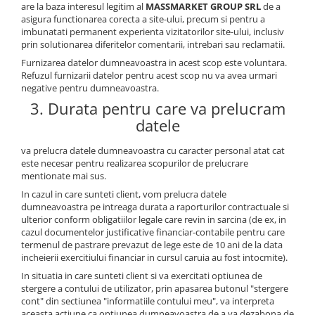
are la baza interesul legitim al
MASSMARKET GROUP SRL
de a
asigura functionarea corecta a site-ului, precum si pentru a
imbunatati permanent experienta vizitatorilor site-ului, inclusiv
prin solutionarea diferitelor comentarii, intrebari sau reclamatii.
Furnizarea datelor dumneavoastra in acest scop este voluntara.
Refuzul furnizarii datelor pentru acest scop nu va avea urmari
negative pentru dumneavoastra.
3. Durata pentru care va prelucram
datele
va prelucra datele dumneavoastra cu caracter personal atat cat
este necesar pentru realizarea scopurilor de prelucrare
mentionate mai sus.
In cazul in care sunteti client, vom prelucra datele
dumneavoastra pe intreaga durata a raporturilor contractuale si
ulterior conform obligatiilor legale care revin in sarcina (de ex, in
cazul documentelor justificative financiar-contabile pentru care
termenul de pastrare prevazut de lege este de 10 ani de la data
incheierii exercitiului financiar in cursul caruia au fost intocmite).
In situatia in care sunteti client si va exercitati optiunea de
stergere a contului de utilizator, prin apasarea butonul "stergere
cont" din sectiunea "informatiile contului meu", va interpreta
aceasta actiune ca optiunea dumneavoastra de a va dezabona de