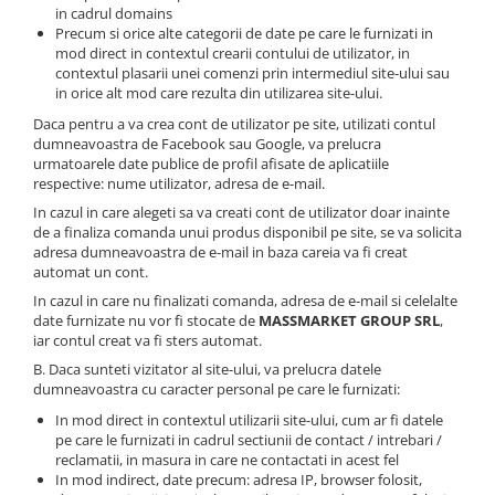
in cadrul domains
Naluci
Precum si orice alte categorii de date pe care le furnizati in
Accesorii rapitor
mod direct in contextul crearii contului de utilizator, in
contextul plasarii unei comenzi prin intermediul site-ului sau
Monturi rapitor
in orice alt mod care rezulta din utilizarea site-ului.
Forfaci la rapitor
Daca pentru a va crea cont de utilizator pe site, utilizati contul
Momeli la rapitor
dumneavoastra de Facebook sau Google, va prelucra
Nada si momeala
urmatoarele date publice de profil afisate de aplicatiile
respective: nume utilizator, adresa de e-mail.
Nada
In cazul in care alegeti sa va creati cont de utilizator doar inainte
Pelete
de a finaliza comanda unui produs disponibil pe site, se va solicita
adresa dumneavoastra de e-mail in baza careia va fi creat
Boiles
automat un cont.
Wafters
In cazul in care nu finalizati comanda, adresa de e-mail si celelalte
Pop-up
date furnizate nu vor fi stocate de
MASSMARKET GROUP SRL
,
Momeala artificiala
iar contul creat va fi sters automat.
Seminte si mix de seminte
B. Daca sunteti vizitator al site-ului, va prelucra datele
dumneavoastra cu caracter personal pe care le furnizati:
Aditivi, arome, dipuri
In mod direct in contextul utilizarii site-ului, cum ar fi datele
Pescuit la copca
pe care le furnizati in cadrul sectiunii de contact / intrebari /
Bagajerie pescuit
reclamatii, in masura in care ne contactati in acest fel
In mod indirect, date precum: adresa IP, browser folosit,
Genti