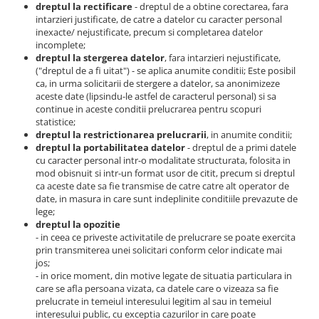
dreptul la rectificare
- dreptul de a obtine corectarea, fara
intarzieri justificate, de catre a datelor cu caracter personal
inexacte/ nejustificate, precum si completarea datelor
incomplete;
dreptul la stergerea datelor
, fara intarzieri nejustificate,
("dreptul de a fi uitat") - se aplica anumite conditii; Este posibil
ca, in urma solicitarii de stergere a datelor, sa anonimizeze
aceste date (lipsindu-le astfel de caracterul personal) si sa
continue in aceste conditii prelucrarea pentru scopuri
statistice;
dreptul la restrictionarea prelucrarii
, in anumite conditii;
dreptul la portabilitatea datelor
- dreptul de a primi datele
cu caracter personal intr-o modalitate structurata, folosita in
mod obisnuit si intr-un format usor de citit, precum si dreptul
ca aceste date sa fie transmise de catre catre alt operator de
date, in masura in care sunt indeplinite conditiile prevazute de
lege;
dreptul la opozitie
- in ceea ce priveste activitatile de prelucrare se poate exercita
prin transmiterea unei solicitari conform celor indicate mai
jos;
- in orice moment, din motive legate de situatia particulara in
care se afla persoana vizata, ca datele care o vizeaza sa fie
prelucrate in temeiul interesului legitim al sau in temeiul
interesului public, cu exceptia cazurilor in care poate