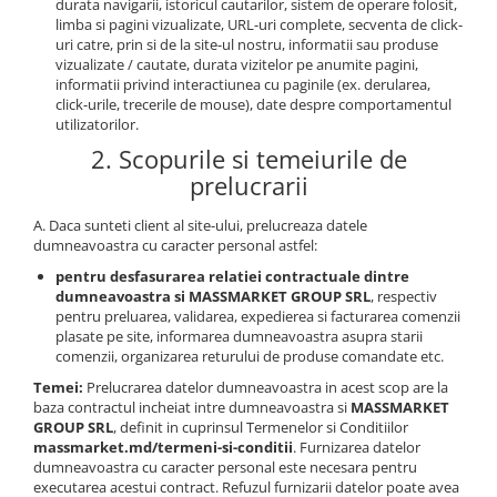
durata navigarii, istoricul cautarilor, sistem de operare folosit,
limba si pagini vizualizate, URL-uri complete, secventa de click-
Lazi
uri catre, prin si de la site-ul nostru, informatii sau produse
Huse
vizualizate / cautate, durata vizitelor pe anumite pagini,
informatii privind interactiunea cu paginile (ex. derularea,
Penare
click-urile, trecerile de mouse), date despre comportamentul
Altele
utilizatorilor.
Rucsac
2. Scopurile si temeiurile de
Accesorii conexe pescuit
prelucrarii
Cântare
A. Daca sunteti client al site-ului, prelucreaza datele
Instrumente
dumneavoastra cu caracter personal astfel:
Ochelari
pentru desfasurarea relatiei contractuale dintre
Barci, sonare
dumneavoastra si MASSMARKET GROUP SRL
, respectiv
pentru preluarea, validarea, expedierea si facturarea comenzii
Accesorii pentru barci
plasate pe site, informarea dumneavoastra asupra starii
Barci
comenzii, organizarea returului de produse comandate etc.
Sonare
Temei:
Prelucrarea datelor dumneavoastra in acest scop are la
baza contractul incheiat intre dumneavoastra si
MASSMARKET
Camping pescuit
GROUP SRL
, definit in cuprinsul Termenelor si Conditiilor
massmarket.md/termeni-si-conditii
. Furnizarea datelor
Accesorii
dumneavoastra cu caracter personal este necesara pentru
Aragazuri, incalzitoare
executarea acestui contract. Refuzul furnizarii datelor poate avea