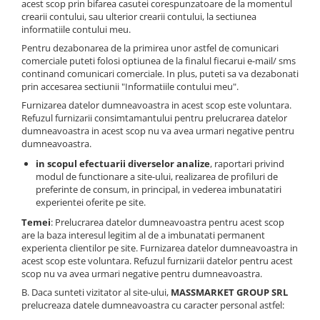
acest scop prin bifarea casutei corespunzatoare de la momentul
crearii contului, sau ulterior crearii contului, la sectiunea
informatiile contului meu.
Pentru dezabonarea de la primirea unor astfel de comunicari
comerciale puteti folosi optiunea de la finalul fiecarui e-mail/ sms
continand comunicari comerciale. In plus, puteti sa va dezabonati
prin accesarea sectiunii "Informatiile contului meu".
Furnizarea datelor dumneavoastra in acest scop este voluntara.
Refuzul furnizarii consimtamantului pentru prelucrarea datelor
dumneavoastra in acest scop nu va avea urmari negative pentru
dumneavoastra.
in scopul efectuarii diverselor analize
, raportari privind
modul de functionare a site-ului, realizarea de profiluri de
preferinte de consum, in principal, in vederea imbunatatiri
experientei oferite pe site.
Temei
: Prelucrarea datelor dumneavoastra pentru acest scop
are la baza interesul legitim al de a imbunatati permanent
experienta clientilor pe site. Furnizarea datelor dumneavoastra in
acest scop este voluntara. Refuzul furnizarii datelor pentru acest
scop nu va avea urmari negative pentru dumneavoastra.
B. Daca sunteti vizitator al site-ului,
MASSMARKET GROUP SRL
prelucreaza datele dumneavoastra cu caracter personal astfel: