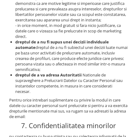
demonstra ca are motive legitime si imperioase care justifica
prelucarea si care prevaleaza asupra intereselor, drepturilor si
libertatilor persoanelor vizate sau ca scopul este constatarea,
exercitarea sau apararea unui drept in instanta;
- in orice moment, in mod gratuit si fara nicio justificare, ca
datele care o vizeaza sa fie prelucrate in scop de marketing
direct.
dreptul de a nu fi supus unei decizii individuale
automate
dreptul de a nu fi subiectul unei decizii luate numai
pe baza unor activitati de prelucrare automate, inclusiv
crearea de profiluri, care produce efecte juridice care privesc
persoana vizata sau o afecteaza in mod similar intr-o masura
semnificativa;
dreptul de a va adresa Autoritatii
Nationale de
supraveghere a Prelucrarii Datelor cu Caracter Personal sau
instantelor competente, in masura in care considerati
necesar.
Pentru orice intrebari suplimentare cu privire la modul in care
datele cu caracter personal sunt prelucrate si pentru a va exercita
drepturile mentionate mai sus, va rugam sa va adresati la adresa
de email:
7. Confidentialitatea minorilor
nu contacteaza cu buna stiinta sau nu colecteaza informatii de la