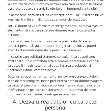
la primirea de comunicari comerciale prin care va tinem la curent
despre produsele si serviciile oferite prin intermediul site-ului.
In acest sens, daca alegeti sa va stergeti contul de utilizator, nu va
vom mai trimite e-mailuri si / sau sms-uri de acest gen.
Totusi, dorim sa va informam ca stergerea contului nu va avea ca
efect automat stergerea datelor dumneavoastra cu caracter
personal.
In cazul in care doriti sa nu va mai fie prelucrate datele cu
caracter personal sau daca doriti stergerea datelor, va puteti
exercita drepturile detaliate la punctul 6 de mai jos.
In cazul in care solicitati stergerea contului, insa pe acel cont
exista cel putin o comanda activa, cererea de stergere a contului
va putea fi inregistrata numai dupa livrarea produselor si
finalizarea ultimei comenzi active.
Daca va retrageti consimtamantul pentru prelucrarea datelor in
scop de marketing, va inceta prelucrarea datelor dumneavoastra
cu caracter personal in acest scop, fara insa a afecta prelucrarile
desfasurate de pe baza consimtamantului exprimat de catre
dumneavoastra inainte de retragerea acestuia.
4. Dezvaluirea datelor cu caracter
personal