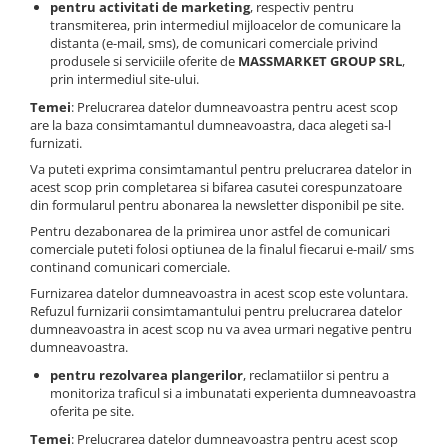
pentru activitati de marketing
, respectiv pentru
transmiterea, prin intermediul mijloacelor de comunicare la
distanta (e-mail, sms), de comunicari comerciale privind
produsele si serviciile oferite de
MASSMARKET GROUP SRL
,
prin intermediul site-ului.
Temei
: Prelucrarea datelor dumneavoastra pentru acest scop
are la baza consimtamantul dumneavoastra, daca alegeti sa-l
furnizati.
Va puteti exprima consimtamantul pentru prelucrarea datelor in
acest scop prin completarea si bifarea casutei corespunzatoare
din formularul pentru abonarea la newsletter disponibil pe site.
Pentru dezabonarea de la primirea unor astfel de comunicari
comerciale puteti folosi optiunea de la finalul fiecarui e-mail/ sms
continand comunicari comerciale.
Furnizarea datelor dumneavoastra in acest scop este voluntara.
Refuzul furnizarii consimtamantului pentru prelucrarea datelor
dumneavoastra in acest scop nu va avea urmari negative pentru
dumneavoastra.
pentru rezolvarea plangerilor
, reclamatiilor si pentru a
monitoriza traficul si a imbunatati experienta dumneavoastra
oferita pe site.
Temei
: Prelucrarea datelor dumneavoastra pentru acest scop