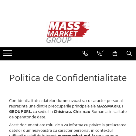
Pescuitul în Moldova
Chimie de uz casnic
Sport-Turism-Odihna
Pescuit la crap
Accesorii
Detergenţi si produse pentru rufe
Lansete la crap
Aragazuri, incalzitoare
Vopsele pentru haine
Mulinete la crap
Corturi, Pavilioane
Ingrijire tehnica casnica
1
2
Fire Crap
Lanterne
Produse pentru curățenie
Plumbi, momitoare
Mese
Protectie, pastrare
Politica de Confidentialitate
Paturi
Accesorii nadire, sondare
Saci de dormit, saltele, perne
Accesorii, monturi crap
Rod Pod, picheti, suporti
Scaune
Confidentialitatea datelor dumneavoastra cu caracter personal
Carlige crap
Turism si Odihna
reprezinta una dintre preocuparile principale ale
MASSMARKET
Avertizoare si swingere
GROUP SRL
, cu sediul in
Chisinau, Chisinau
Romania, in calitate
Umbrele
de operator de date.
Pescuit Feeder, Stationar, Pluta
Vesela
Acest document are rolul de a va informa cu privire la prelucrarea
Lansete Feeder, Stationar, Pluta
datelor dumneavoastra cu caracter personal, in contextul
Mulinete Feeder, Stationar, Pluta
utilizarii paginii de internet
massmarket.md
, la care ne vom