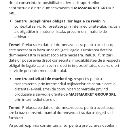
Corturi, Pavilioane
drept consecinta imposibilitatea derularii raporturilor
contractuale dintre dumneavoastra si
MASSMARKET GROUP
Frigidere
SRL
.
Lanterne
pentru indeplinirea obligatiilor legale ce revin
in
Mese
contextul serviciilor prestate prin intermediul site-ului, inclusiv
a obligatiilor in materie fiscala, precum si in materie de
Paturi
arhivare.
Saci de dormit, saltele, perne
Temei
: Prelucrarea datelor dumneavoastra pentru acest scop
Scaune
este necesara in baza unor obligatii legale. Furnizarea datelor
Umbrele
dumneavoastra in acest scop este necesara. Refuzul furnizarii
datelor poate avea drept consecinta imposibilitatea de a respecta
Vesela
obligatiile legale care ii revin si deci in imposibilitatea de a va oferi
Imbracaminte, incaltaminte
serviciile prin intermediul site-ului.
Imbracaminte
pentru activitati de marketing
, respectiv pentru
transmiterea, prin intermediul mijloacelor de comunicare la
Incaltaminte
distanta (e-mail, sms) de comunicari comerciale privind
Pescuit la Fitofag
produsele si serviciile oferite de
MASSMARKET GROUP SRL
,
prin intermediul site-ului.
Accesorii
Temei
: Prelucrarea datelor dumneavoastra pentru acest scop
Monturi
are la baza consimtamantul dumneavoastra, daca alegeti sa-l
furnizati.
Va puteti exprima consimtamantul pentru prelucrarea datelor in