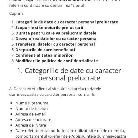
referi in continuare cu denumirea "site-ul".
Fire feeder, stationar
Cuprins
Plute si Indicatoare
Categoriile de date cu caracter personal prelucrate
Platforme feeder, suporturi,
Scopurile si temeiurile prelucrarii
tripoduri
Durata pentru care va prelucram datele
Plumbi, cosulete, momitoare
Dezvaluirea datelor cu caracter personal
Transferul datelor cu caracter personal
Carlige Feeder, Stationar
Drepturile de care beneficiati
Mincioguri si juvelnice
Confidentialitatea minorilor
Modificari in politica de confidentialitate
Accesorii monturi
1. Categoriile de date cu caracter
Genti, huse, galeti
personal prelucrate
Accesorii si instrumente
Nada, momeala, aditivi
A. Daca sunteti client al site-ului, va prelucra datele
Pescuit la rapitor
dumneavoastra cu caracter personal, cum ar fi:
Lansete la rapitor
Nume si prenume
Numar de telefon
Mulinete la rapitor
Adresa de e-mail
Fire rapitor
Adresa de facturare
Adresa de livrare
Carlige la rapitor
Date referitoare la modul in care utilizati site-ul (de exemplu,
Greutati la rapitor
comportamentul /preferintele /obisnuintele dumneavoastra