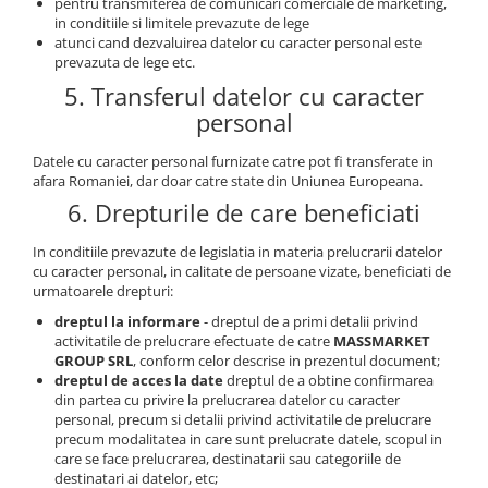
pentru transmiterea de comunicari comerciale de marketing,
in conditiile si limitele prevazute de lege
atunci cand dezvaluirea datelor cu caracter personal este
prevazuta de lege etc.
5. Transferul datelor cu caracter
personal
Datele cu caracter personal furnizate catre pot fi transferate in
afara Romaniei, dar doar catre state din Uniunea Europeana.
6. Drepturile de care beneficiati
In conditiile prevazute de legislatia in materia prelucrarii datelor
cu caracter personal, in calitate de persoane vizate, beneficiati de
urmatoarele drepturi:
dreptul la informare
- dreptul de a primi detalii privind
activitatile de prelucrare efectuate de catre
MASSMARKET
GROUP SRL
, conform celor descrise in prezentul document;
dreptul de acces la date
dreptul de a obtine confirmarea
din partea cu privire la prelucrarea datelor cu caracter
personal, precum si detalii privind activitatile de prelucrare
precum modalitatea in care sunt prelucrate datele, scopul in
care se face prelucrarea, destinatarii sau categoriile de
destinatari ai datelor, etc;