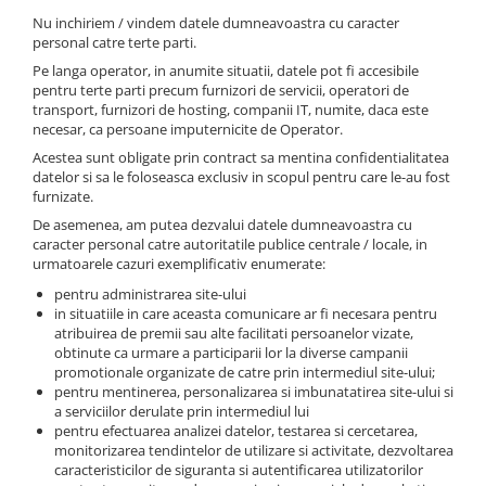
Nu inchiriem / vindem datele dumneavoastra cu caracter
personal catre terte parti.
Pe langa operator, in anumite situatii, datele pot fi accesibile
pentru terte parti precum furnizori de servicii, operatori de
transport, furnizori de hosting, companii IT, numite, daca este
necesar, ca persoane imputernicite de Operator.
Acestea sunt obligate prin contract sa mentina confidentialitatea
datelor si sa le foloseasca exclusiv in scopul pentru care le-au fost
furnizate.
De asemenea, am putea dezvalui datele dumneavoastra cu
caracter personal catre autoritatile publice centrale / locale, in
urmatoarele cazuri exemplificativ enumerate:
pentru administrarea site-ului
in situatiile in care aceasta comunicare ar fi necesara pentru
atribuirea de premii sau alte facilitati persoanelor vizate,
obtinute ca urmare a participarii lor la diverse campanii
promotionale organizate de catre prin intermediul site-ului;
pentru mentinerea, personalizarea si imbunatatirea site-ului si
a serviciilor derulate prin intermediul lui
pentru efectuarea analizei datelor, testarea si cercetarea,
monitorizarea tendintelor de utilizare si activitate, dezvoltarea
caracteristicilor de siguranta si autentificarea utilizatorilor