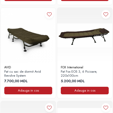
Lazi
Huse
Penare
Altele
Rucsac
Accesorii conexe pescuit
Cântare
Instrumente
Ochelari
Barci, sonare
AVID
FOX International
Accesorii pentru barci
Pat cu sac de dormit Avid
Pat Fox EOS 3, 6 Picioare,
Revolve System
220x100cm
Barci
7.700,00 MDL
5.200,00 MDL
Sonare
Camping pescuit
Adauga in cos
Adauga in cos
Accesorii
Aragazuri, incalzitoare
Corturi, Pavilioane