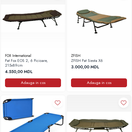
Frigidere
Lanterne
Mese
Paturi
Saci de dormit, saltele, perne
Scaune
Umbrele
FOX International
ZFISH
Vesela
Pat Fox EOS 2, 6 Picioare,
ZFISH Pat Siesta X6
215x89cm
Imbracaminte, incaltaminte
3.000,00 MDL
4.550,00 MDL
Imbracaminte
Incaltaminte
Adauga in cos
Adauga in cos
Pescuit la Fitofag
Accesorii
Monturi