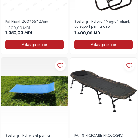
Fire feeder, stationar
Plute si Indicatoare
Pat Pliant 200*65*27cm
Sezlong - Fotoliu "Negru" pliant,
Platforme feeder, suporturi, tripoduri
cu suport pentru cap
1.800,00 MDL
Plumbi, cosulete, momitoare
1.050,00 MDL
1.400,00 MDL
Carlige Feeder, Stationar
Adauga in cos
Adauga in cos
Mincioguri si juvelnice
Accesorii monturi
Genti, huse, galeti
Accesorii si instrumente
Nada, momeala, aditivi
Pescuit la rapitor
Lansete la rapitor
Mulinete la rapitor
Fire rapitor
Carlige la rapitor
Greutati la rapitor
Sezlong - Pat pliant pentru
PAT 8 PICIOARE PROLOGIC
Naluci