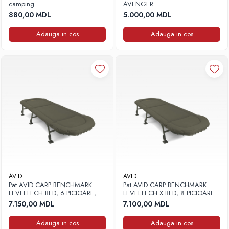
camping
AVENGER
Accesorii rapitor
880,00 MDL
5.000,00 MDL
Monturi rapitor
Adauga in cos
Adauga in cos
Forfaci la rapitor
Momeli la rapitor
Nada si momeala
Nada
Pelete
Boiles
Wafters
Pop-up
Momeala artificiala
Seminte si mix de seminte
Aditivi, arome, dipuri
AVID
AVID
Pat AVID CARP BENCHMARK
Pat AVID CARP BENCHMARK
Pescuit la copca
LEVELTECH BED, 6 PICIOARE,
LEVELTECH X BED, 8 PICIOARE,
200X80CM
210X90CM
Bagajerie pescuit
7.150,00 MDL
7.100,00 MDL
Genti
Adauga in cos
Adauga in cos