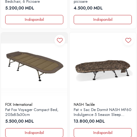
Bedchair, 6 Picioare
picioare
5.200,00 MDL
4.500,00 MDL
Indisponibil
Indisponibil
FOX International
NASH Tackle
Pat Fox Voyager Compact Bed,
Pat + Sac De Dormit NASH MF60
205x85x30cm
Indulgence 5 Season Sleep
System SS4, 8 Legs, Camo,
5.500,00 MDL
13.800,00 MDL
212x83x38cm
Indisponibil
Indisponibil