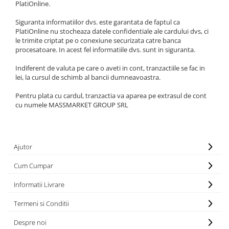
Carlige la rapitor
PlatiOnline.
Greutati la rapitor
Siguranta informatiilor dvs. este garantata de faptul ca
Naluci
PlatiOnline nu stocheaza datele confidentiale ale cardului dvs, ci
Accesorii rapitor
le trimite criptat pe o conexiune securizata catre banca
procesatoare. In acest fel informatiile dvs. sunt in siguranta.
Monturi rapitor
Forfaci la rapitor
Indiferent de valuta pe care o aveti in cont, tranzactiile se fac in
lei, la cursul de schimb al bancii dumneavoastra.
Momeli la rapitor
Nada si momeala
Pentru plata cu cardul, tranzactia va aparea pe extrasul de cont
cu numele MASSMARKET GROUP SRL
Nada
Pelete
Boiles
Ajutor
Wafters
Pop-up
Cum Cumpar
Momeala artificiala
Informatii Livrare
Seminte si mix de seminte
Aditivi, arome, dipuri
Termeni si Conditii
Pescuit la copca
Despre noi