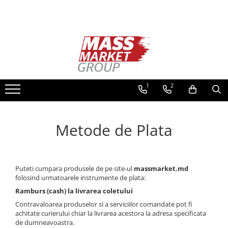
Toate Produsele
Pescuitul în Moldova
Pescuit la crap
Lansete la crap
1
2
Mulinete la crap
Fire Crap
Plumbi, momitoare
Metode de Plata
Protectie, pastrare
Accesorii nadire, sondare
Accesorii, monturi crap
Puteti cumpara produsele de pe site-ul
massmarket.md
Rod Pod, picheti, suporti
folosind urmatoarele instrumente de plata:
Carlige crap
Ramburs (cash) la livrarea coletului
Avertizoare si swingere
Contravaloarea produselor si a serviciilor comandate pot fi
achitate curierului chiar la livrarea acestora la adresa specificata
Pescuit Feeder, Stationar, Pluta
de dumneavoastra.