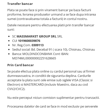
Lansete Feeder, Stationar, Pluta
Transfer bancar
Mulinete Feeder, Stationar, Pluta
Plata se poate face si prin virament bancar pe baza facturii
Fire feeder, stationar
proforme, livrarea produselor urmand a se face dupa intrarea
sumei (contravaloarea totala a facturii) in contul nostru.
Plute si Indicatoare
Datele necesare pentru efectuarea platii prin transfer bancar
Platforme feeder, suporturi,
sunt:
tripoduri
SC
MASSMARKET GROUP SRL
SRL
Plumbi, cosulete, momitoare
CUI
1019600039876
Carlige Feeder, Stationar
Nr. Reg.Com.
0309113
Sediul social: Bd. Decebal 91 ( scara 10), Chisinau, Chisinau
Mincioguri si juvelnice
Banca: MOLDINDCONBANK Cont IBAN:
Accesorii monturi
MD74ML000000002251628665
Genti, huse, galeti
Prin Card bancar
Accesorii si instrumente
Se poate efectua plata online cu cardul personal sau al firmei
dumneavoastra, in conditii de siguranta deplina. Cardurile
Nada, momeala, aditivi
acceptate la plata sunt cele emise sub siglele VISA (Classic si
Pescuit la rapitor
Electron) si MASTERCARD (inclusiv Maestro, daca au cod
CVV2/CVC2).
Lansete la rapitor
Mulinete la rapitor
Nu este perceput niciun comision suplimentar pentru tranzactii.
Fire rapitor
Procesarea datelor de card se face in mod exclusiv pe serverele