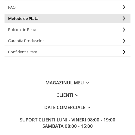
Bagajerie pescuit
FAQ
Genti
Lazi
Metode de Plata
Huse
Politica de Retur
Penare
Garantia Produselor
Altele
Rucsac
Confidentialitate
Accesorii conexe pescuit
Cântare
Instrumente
MAGAZINUL MEU
Ochelari
Barci, sonare
CLIENTI
Accesorii pentru barci
DATE COMERCIALE
Barci
Sonare
SUPORT CLIENTI
LUNI - VINERI 08:00 - 19:00
Camping pescuit
SAMBATA 08:00 - 15:00
Accesorii