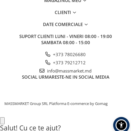
MAGAZINUL MEU
Fire feeder, stationar
CLIENTI
Plute si Indicatoare
Platforme feeder, suporturi,
DATE COMERCIALE
tripoduri
Plumbi, cosulete, momitoare
SUPORT CLIENTI
LUNI - VINERI 08:00 - 19:00
SAMBATA 08:00 - 15:00
Carlige Feeder, Stationar
Mincioguri si juvelnice
+373 78026680
Accesorii monturi
+373 79212712
Genti, huse, galeti
info@massmarket.md
Accesorii si instrumente
SOCIAL
URMARESTE-NE IN SOCIAL MEDIA
Nada, momeala, aditivi
Pescuit la rapitor
Lansete la rapitor
MASSMARKET Group SRL
Platforma E-commerce by Gomag
Mulinete la rapitor
Fire rapitor
Carlige la rapitor
Salut! Cu ce te ajut?
Greutati la rapitor