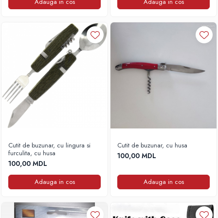
Adauga in cos
Adauga in cos
Lazi
Huse
Penare
Altele
Rucsac
Accesorii conexe pescuit
Cântare
Instrumente
Ochelari
Barci, sonare
Accesorii pentru barci
Cutit de buzunar, cu lingura si
Cutit de buzunar, cu husa
Barci
furculita, cu husa
100,00 MDL
Sonare
100,00 MDL
Camping pescuit
Adauga in cos
Adauga in cos
Accesorii
Aragazuri, incalzitoare
Corturi, Pavilioane