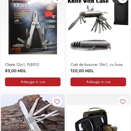
Frigidere
Lanterne
Mese
Paturi
Saci de dormit, saltele, perne
Scaune
Umbrele
Vesela
Cleste 12in1, PLB012
Cutit de buzunar 15in1, cu husa
Imbracaminte, incaltaminte
85,00 MDL
120,00 MDL
Imbracaminte
Incaltaminte
Adauga in cos
Adauga in cos
Pescuit la Fitofag
Accesorii
Monturi