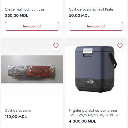
Cleste multitool, cu husa
Cutit de buzunar, Fruit Knife
250,00 MDL
50,00 MDL
Indisponibil
Indisponibil
Cutit de buzunar
Frigider portabil cu compresor
12L, 12V/24V/220V, -20°C ~
110,00 MDL
+20°C, Mod ECO/MAX, model
4.300,00 MDL
T01-12