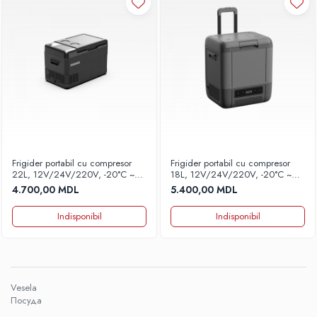
Frigider portabil cu compresor
Frigider portabil cu compresor
22L, 12V/24V/220V, -20°C ~
18L, 12V/24V/220V, -20°C ~
+20°C, Mod ECO/MAX, model
+20°C, Mod ECO/MAX, cu roți și
4.700,00 MDL
5.400,00 MDL
A22
mâner retractabil, model T03-
18A
Indisponibil
Indisponibil
Vesela
Посуда