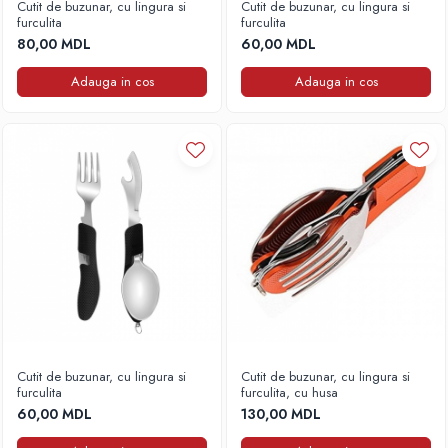
Cutit de buzunar, cu lingura si
Cutit de buzunar, cu lingura si
Accesorii rapitor
furculita
furculita
80,00 MDL
60,00 MDL
Monturi rapitor
Forfaci la rapitor
Adauga in cos
Adauga in cos
Momeli la rapitor
Nada si momeala
Nada
Pelete
Boiles
Wafters
Pop-up
Momeala artificiala
Seminte si mix de seminte
Aditivi, arome, dipuri
Pescuit la copca
Cutit de buzunar, cu lingura si
Cutit de buzunar, cu lingura si
furculita
furculita, cu husa
Bagajerie pescuit
60,00 MDL
130,00 MDL
Genti