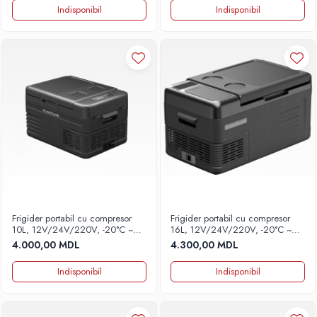
Indisponibil
Indisponibil
Frigider portabil cu compresor
Frigider portabil cu compresor
10L, 12V/24V/220V, -20°C ~
16L, 12V/24V/220V, -20°C ~
+20°C, Mod ECO/MAX, model
+20°C, Mod ECO/MAX, model
4.000,00 MDL
4.300,00 MDL
A10
A16
Indisponibil
Indisponibil