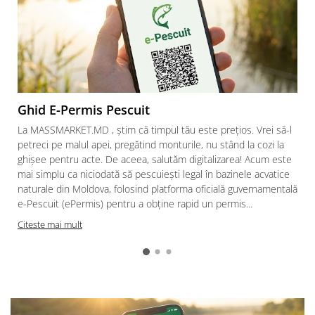
Fire feeder, stationar
Plute si Indicatoare
Platforme feeder, suporturi,
tripoduri
Plumbi, cosulete, momitoare
Carlige Feeder, Stationar
Ghid E-Permis Pescuit
Mincioguri si juvelnice
La MASSMARKET.MD , știm că timpul tău este prețios. Vrei să-l
Accesorii monturi
petreci pe malul apei, pregătind monturile, nu stând la cozi la
Genti, huse, galeti
ghișee pentru acte. De aceea, salutăm digitalizarea! Acum este
mai simplu ca niciodată să pescuiești legal în bazinele acvatice
Accesorii si instrumente
naturale din Moldova, folosind platforma oficială guvernamentală
Nada, momeala, aditivi
e-Pescuit (ePermis) pentru a obține rapid un permis...
Pescuit la rapitor
Citeste mai mult
Lansete la rapitor
Mulinete la rapitor
Fire rapitor
Carlige la rapitor
Greutati la rapitor