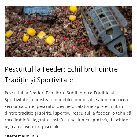
Corturi, Pavilioane
Frigidere
Lanterne
Mese
Paturi
Saci de dormit, saltele, perne
Scaune
Umbrele
Vesela
Pescuitul la Feeder: Echilibrul dintre
Imbracaminte, incaltaminte
Tradiție și Sportivitate
Imbracaminte
Incaltaminte
Pescuitul la Feeder: Echilibrul Subtil dintre Tradiție și
Pescuit la Fitofag
Sportivitate În liniștea dimineților înnourate sau în răcoarea
serilor călduțe, pescuitul devine o călătorie spre echilibrul
Accesorii
dintre tradiție și spiritul sportiv. Pescuitul la feeder, o tehnică
Monturi
care îmbină eleganța clasică cu pasiunea sportivă, deschide
uși către aventuri piscicole...
Citeste mai mult