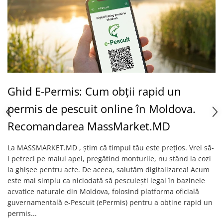
Naluci
Accesorii rapitor
Monturi rapitor
Forfaci la rapitor
Momeli la rapitor
Nada si momeala
Nada
Ghid E-Permis: Cum obții rapid un
Pelete
permis de pescuit online în Moldova.
Boiles
Recomandarea MassMarket.MD
Wafters
Pop-up
La MASSMARKET.MD , știm că timpul tău este prețios. Vrei să-
Momeala artificiala
l petreci pe malul apei, pregătind monturile, nu stând la cozi
Seminte si mix de seminte
la ghișee pentru acte. De aceea, salutăm digitalizarea! Acum
Aditivi, arome, dipuri
este mai simplu ca niciodată să pescuiești legal în bazinele
acvatice naturale din Moldova, folosind platforma oficială
Pescuit la copca
guvernamentală e-Pescuit (ePermis) pentru a obține rapid un
Bagajerie pescuit
permis...
Genti