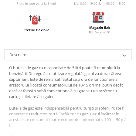
Bagajerie pescuit
Plata in rate pana la 6 luni
L-V: 8:00 - 19:00 Sam: 08:00 - 15:00
Genti
Lazi
Huse
Magazin fizic
Preturi flexibile
Bd. Decebal 91
Penare
Altele
Rucsac
Descriere
Accesorii conexe pescuit
Cântare
O butelie de gaz cu o capacitate de 5 litri poate fi reumplută la
benzinării. De regulă, cu utilizare regulată, gazul va dura câteva
Instrumente
săptămâni. Este de remarcat faptul că o oră de funcționare a
Ochelari
arzătorului îi costă consumatorului de 10-15 ori mai puțin decât
dacă ar folosi o sobă convențională cu gaz sau un arzător cu
Barci, sonare
cartușe filetate / cu guler.
Accesorii pentru barci
Butelia de gaz este indispensabilă pentru turiști și șoferi. Poate fi
Barci
conectat cu reductor, torță, încălzitor cu gaz. Gazul încărcat în
Sonare
acesta este consumat foarte economic - aproximativ 100 - 150 g /
Camping pescuit
h.
Accesorii