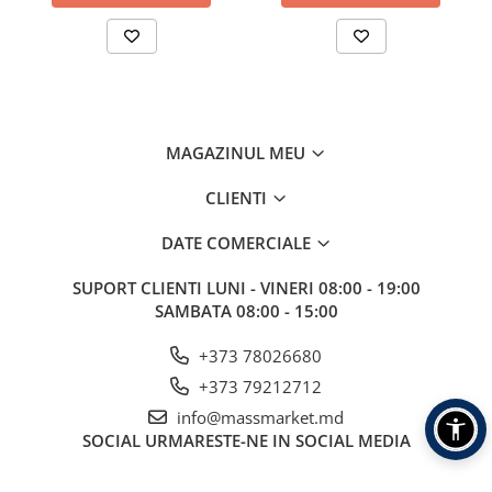
Vopsele pentru haine
Chimie de uz casnic
Detergenţi si produse pentru rufe
Vopsele pentru haine
MAGAZINUL MEU
Ingrijire tehnica casnica
Produse pentru curățenie
CLIENTI
Certificate cadou
DATE COMERCIALE
Multimedia
Sport-Turism-Odihna
SUPORT CLIENTI
LUNI - VINERI 08:00 - 19:00
Accesorii
SAMBATA 08:00 - 15:00
Aragazuri, incalzitoare
+373 78026680
Corturi, Pavilioane
+373 79212712
Lanterne
info@massmarket.md
SOCIAL
URMARESTE-NE IN SOCIAL MEDIA
Mese
Paturi