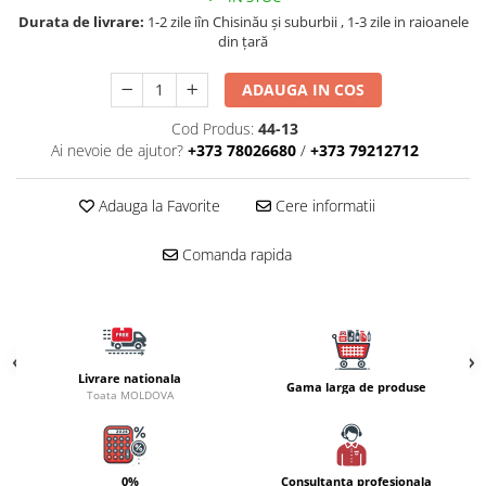
Carlige la rapitor
Durata de livrare:
1-2 zile iîn Chisinău şi suburbii , 1-3 zile in raioanele
Greutati la rapitor
din țară
Naluci
Accesorii rapitor
ADAUGA IN COS
Monturi rapitor
Cod Produs:
44-13
Forfaci la rapitor
Ai nevoie de ajutor?
+373 78026680
/
+373 79212712
Momeli la rapitor
Nada si momeala
Adauga la Favorite
Cere informatii
Nada
Comanda rapida
Pelete
Boiles
Wafters
Pop-up
Momeala artificiala
Livrare nationala
Gama larga de produse
Toata MOLDOVA
Seminte si mix de seminte
Aditivi, arome, dipuri
Pescuit la copca
0%
Consultanta profesionala