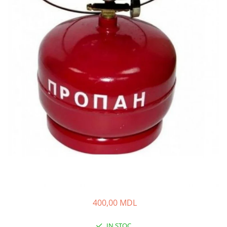
Lansete Feeder, Stationar, Pluta
Mulinete Feeder, Stationar, Pluta
Fire feeder, stationar
Plute si Indicatoare
Platforme feeder, suporturi,
tripoduri
Plumbi, cosulete, momitoare
Carlige Feeder, Stationar
Mincioguri si juvelnice
Accesorii monturi
Genti, huse, galeti
Accesorii si instrumente
Nada, momeala, aditivi
Pescuit la rapitor
Lansete la rapitor
Mulinete la rapitor
400,00 MDL
Fire rapitor
IN STOC