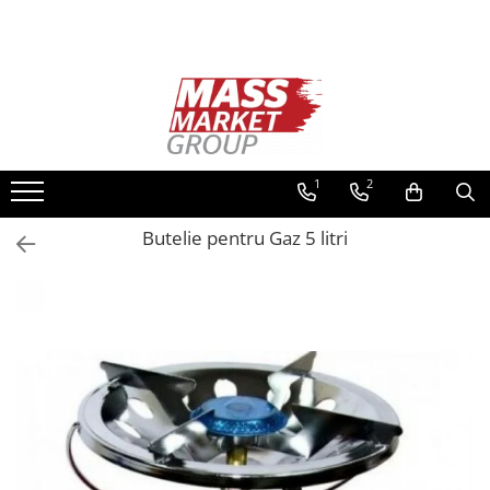
Toate Produsele
Pescuitul în Moldova
Pescuit la crap
Lansete la crap
1
2
Mulinete la crap
Butelie pentru Gaz 5 litri
Fire Crap
Plumbi, momitoare
Protectie, pastrare
Accesorii nadire, sondare
Accesorii, monturi crap
Rod Pod, picheti, suporti
Carlige crap
Avertizoare si swingere
Pescuit Feeder, Stationar, Pluta