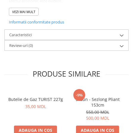
Efectul economic este evident.
Aragazuri, incalzitoare
Putere 2200 wați.
VEZI MAI MULT
Corturi, Pavilioane
Frigidere
Informatii conformitate produs
Consum de gaz 100 -150 g / oră.
Lanterne
Caracteristici
Mese
Paturi
Review-uri
(0)
Saci de dormit, saltele, perne
Scaune
Umbrele
PRODUSE SIMILARE
Vesela
Imbracaminte, incaltaminte
Imbracaminte
-9%
Butelie de Gaz TURIST 227g
Scaun - Sezlong Pliant
Incaltaminte
153cm
35,00 MDL
Pescuit la Fitofag
550,00 MDL
Accesorii
500,00 MDL
Monturi
ADAUGA IN COS
ADAUGA IN COS
Pentru vinatori