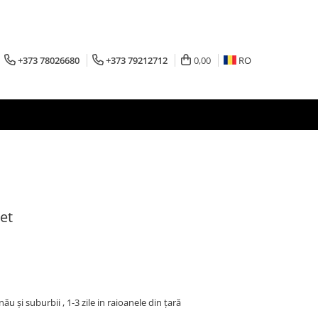
+373 78026680
+373 79212712
0,00
RO
et
inău şi suburbii , 1-3 zile in raioanele din țară