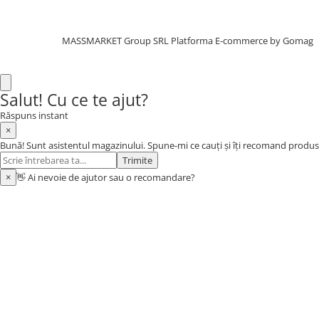
Aragazuri, incalzitoare
Corturi, Pavilioane
MASSMARKET Group SRL
Platforma E-commerce by Gomag
Frigidere
Lanterne
Mese
Salut! Cu ce te ajut?
Paturi
Răspuns instant
Saci de dormit, saltele, perne
×
Scaune
Bună! Sunt asistentul magazinului. Spune-mi ce cauți și îți recomand produs
Trimite
Umbrele
×
👋 Ai nevoie de ajutor sau o recomandare?
Vesela
Imbracaminte, incaltaminte
Imbracaminte
Incaltaminte
Pescuit la Fitofag
Accesorii
Monturi
Pentru vinatori