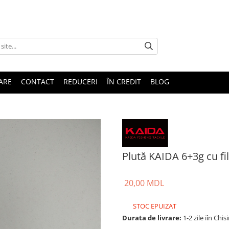
TARE
CONTACT
REDUCERI
ÎN CREDIT
BLOG
Plută KAIDA 6+3g cu fil
20,00 MDL
STOC EPUIZAT
Durata de livrare:
1-2 zile iîn Chis