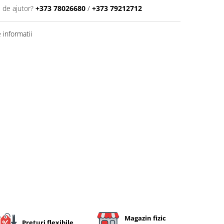
 de ajutor?
+373 78026680
/
+373 79212712
informatii
Magazin fizic
Preturi flexibile