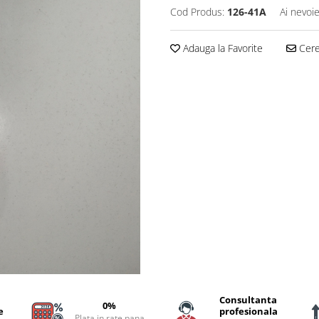
Cod Produs:
126-41A
Ai nevoie
Adauga la Favorite
Cere 
Consultanta
0%
e
profesionala
Plata in rate pana