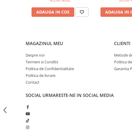
Bagajerie pescuit
Genti
ADAUGA IN COS
ADAUGA IN 
Lazi
Huse
Penare
Altele
MAGAZINUL MEU
CLIENTI
Rucsac
Despre noi
Metode de
Accesorii conexe pescuit
Termeni si Conditii
Politica d
Cântare
Politica de Confidentialitate
Garantia 
Instrumente
Politica de livrare
Ochelari
Contact
Barci, sonare
SOCIAL
URMARESTE-NE IN SOCIAL MEDIA
Accesorii pentru barci
Barci
Sonare
Camping pescuit
Accesorii