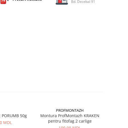
Bd. Decebal 91
PROFMONTAZH
c PORUMB 50g
Montura ProfMontazh KRAKEN
Aluna Ti
pentru fitofag 2 carlige
00 MDL
100,00 MDL