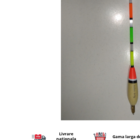
Lansete Feeder, Stationar, Pluta
Mulinete Feeder, Stationar, Pluta
Fire feeder, stationar
Plute si Indicatoare
Platforme feeder, suporturi,
tripoduri
Plumbi, cosulete, momitoare
Carlige Feeder, Stationar
Mincioguri si juvelnice
Accesorii monturi
Genti, huse, galeti
Accesorii si instrumente
Nada, momeala, aditivi
Pescuit la rapitor
Lansete la rapitor
Mulinete la rapitor
Fire rapitor
Livrare
Gama larga d
nationala