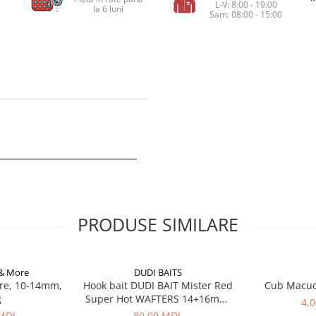
L-V: 8:00 - 19:00
la 6 luni
Sam: 08:00 - 15:00
PRODUSE SIMILARE
 & More
DUDI BAITS
re, 10-14mm,
Hook bait DUDI BAIT Mister Red
Cub Macu
g
Super Hot WAFTERS 14+16mm,
4,
100g
 MDL
80,00 MDL