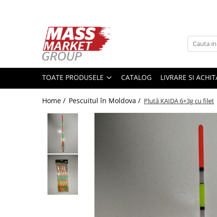
Toate Produsele
Pescuitul în Moldova
Pescuit la crap
TOATE PRODUSELE
CATALOG
LIVRARE SI ACHI
Lansete la crap
Mulinete la crap
Home /
Pescuitul în Moldova /
Plută KAIDA 6+3g cu filet
Fire Crap
Plumbi, momitoare
Protectie, pastrare
Accesorii nadire, sondare
Accesorii, monturi crap
Rod Pod, picheti, suporti
Carlige crap
Avertizoare si swingere
Pescuit Feeder, Stationar, Pluta