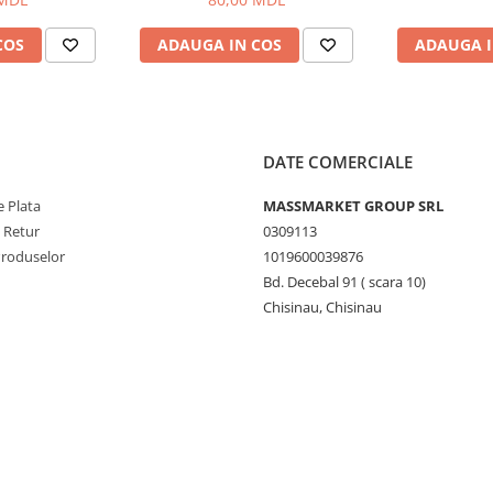
COS
ADAUGA IN COS
ADAUGA I
DATE COMERCIALE
 Plata
MASSMARKET GROUP SRL
e Retur
0309113
Produselor
1019600039876
Bd. Decebal 91 ( scara 10)
Chisinau, Chisinau