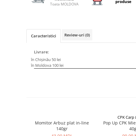
Carlige la rapitor
produse
Toata MOLDOVA
Greutati la rapitor
Naluci
Accesorii rapitor
Monturi rapitor
Review-uri
(0)
Caracteristici
Forfaci la rapitor
Momeli la rapitor
Livrare:
Nada si momeala
în Chișinău 50 lei
Nada
în Moldova 100 lei
Pelete
Boiles
Wafters
Pop-up
Momeala artificiala
Seminte si mix de seminte
CPK Carp
Aditivi, arome, dipuri
Momitor Arbuz plat in-line
Pop Up CPK Mie
Pescuit la copca
140gr
40
43,00 MDL
99,00