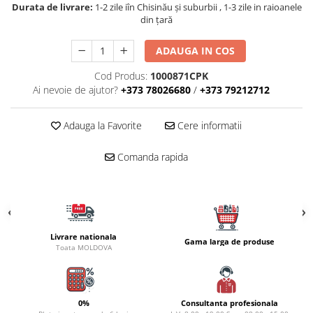
Carlige la rapitor
Durata de livrare:
1-2 zile iîn Chisinău şi suburbii , 1-3 zile in raioanele
Greutati la rapitor
din țară
Naluci
ADAUGA IN COS
Accesorii rapitor
Monturi rapitor
Cod Produs:
1000871CPK
Ai nevoie de ajutor?
+373 78026680
/
+373 79212712
Forfaci la rapitor
Momeli la rapitor
Adauga la Favorite
Cere informatii
Nada si momeala
Nada
Comanda rapida
Pelete
Boiles
Wafters
Pop-up
Livrare nationala
Momeala artificiala
Gama larga de produse
Toata MOLDOVA
Seminte si mix de seminte
Aditivi, arome, dipuri
Pescuit la copca
0%
Consultanta profesionala