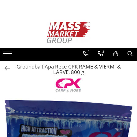
Toate Produsele
Pescuitul în Moldova
Pescuit la crap
Lansete la crap
1
2
Mulinete la crap
Groundbait Apa Rece CPK RAME & VIERMI &
Fire Crap
LARVE, 800 g
Plumbi, momitoare
Protectie, pastrare
Accesorii nadire, sondare
Accesorii, monturi crap
Rod Pod, picheti, suporti
Carlige crap
Avertizoare si swingere
Pescuit Feeder, Stationar, Pluta