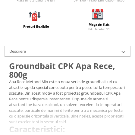
Plata in rate pana la 6 luni
L-V: 8:00 - 19:00 Sam: 08:00 - 15:00
Bagajerie pescuit
Genti
Lazi
Magazin fizic
Huse
Preturi flexibile
Bd. Decebal 91
Penare
Altele
Rucsac
Descriere
Accesorii conexe pescuit
Groundbait CPK Apa Rece,
Cântare
800g
Instrumente
Apa Rece Method Mix este o noua serie de groundbait-uri cu
Ochelari
atractie rapida special conceputa pentru pescuitul la temperaturi
Barci, sonare
scazute. Din acest motiv a fost proiectat groundbaitul CPK Apa
Rece pentru dispersie instantanee. Dispune de arome si
Accesorii pentru barci
atractanti pe baza de alcool, un solvent excelent la temperaturi
Barci
scazute, particule de marimi diferite pentru o mecanica perfecta
Sonare
cu dispersie orizontala si verticala. Bineinteles, aceste proprietati
sunt excelente si in sezonul cald.
Camping pescuit
Caracteristici:
Accesorii