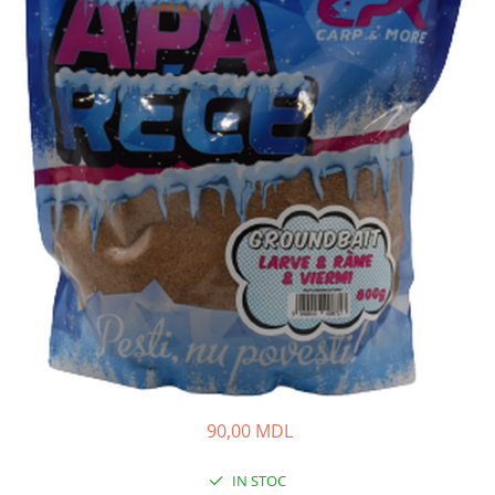
Lansete Feeder, Stationar, Pluta
Mulinete Feeder, Stationar, Pluta
Fire feeder, stationar
Plute si Indicatoare
Platforme feeder, suporturi,
tripoduri
Plumbi, cosulete, momitoare
Carlige Feeder, Stationar
Mincioguri si juvelnice
Accesorii monturi
Genti, huse, galeti
Accesorii si instrumente
Nada, momeala, aditivi
Pescuit la rapitor
Lansete la rapitor
90,00 MDL
Mulinete la rapitor
Fire rapitor
IN STOC