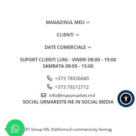
Vopsele pentru haine
Chimie de uz casnic
MAGAZINUL MEU
Detergenţi si produse pentru rufe
Vopsele pentru haine
CLIENTI
Ingrijire tehnica casnica
DATE COMERCIALE
Produse pentru curățenie
SUPORT CLIENTI
LUNI - VINERI 08:00 - 19:00
Certificate cadou
SAMBATA 08:00 - 15:00
Multimedia
Sport-Turism-Odihna
+373 78026680
Accesorii
+373 79212712
info@massmarket.md
Aragazuri, incalzitoare
SOCIAL
URMARESTE-NE IN SOCIAL MEDIA
Corturi, Pavilioane
Lanterne
Mese
MASSMARKET Group SRL
Platforma E-commerce by Gomag
Paturi