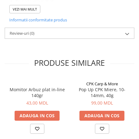
Tip nada: groundbait;
Aragazuri, incalzitoare
Contine arome si atractanti pe baza de alcool;
VEZI MAI MULT
Ideal pentru sezonul rece;
Corturi, Pavilioane
Punga resigilabila;
Informatii conformitate produs
Frigidere
Ambalaj: 800g/punga.
Lanterne
Review-uri
(0)
Mese
Paturi
Saci de dormit, saltele, perne
PRODUSE SIMILARE
Scaune
Umbrele
Vesela
CPK Carp & More
Imbracaminte, incaltaminte
Momitor Arbuz plat in-line
Pop Up CPK Miere, 10-
140gr
14mm, 40g
Imbracaminte
43,00 MDL
99,00 MDL
Incaltaminte
Pescuit la Fitofag
ADAUGA IN COS
ADAUGA IN COS
Accesorii
Monturi
Pentru vinatori