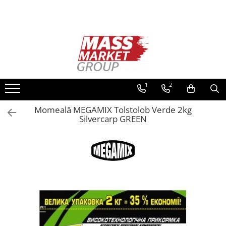
Toate Produsele
Pescuitul în Moldova
Pescuit la crap
Lansete la crap
1
2
Mulinete la crap
Momeală MEGAMIX Tolstolob Verde 2kg
Fire Crap
Silvercarp GREEN
Plumbi, momitoare
Protectie, pastrare
Accesorii nadire, sondare
Accesorii, monturi crap
Rod Pod, picheti, suporti
Carlige crap
Avertizoare si swingere
Pescuit Feeder, Stationar, Pluta