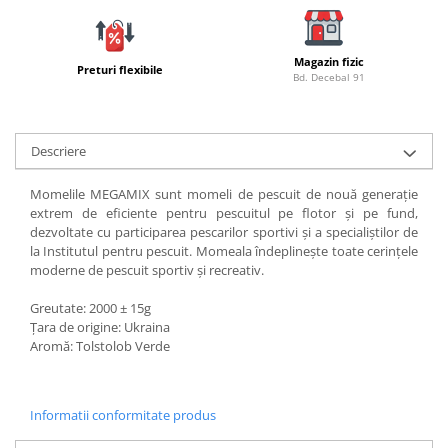
Bagajerie pescuit
Genti
Lazi
Magazin fizic
Preturi flexibile
Bd. Decebal 91
Huse
Penare
Altele
Descriere
Rucsac
Accesorii conexe pescuit
Momelile MEGAMIX sunt momeli de pescuit de nouă generație
extrem de eficiente pentru pescuitul pe flotor și pe fund,
Cântare
dezvoltate cu participarea pescarilor sportivi și a specialiștilor de
Instrumente
la Institutul pentru pescuit. Momeala îndeplinește toate cerințele
moderne de pescuit sportiv și recreativ.
Ochelari
Barci, sonare
Greutate: 2000 ± 15g
Țara de origine: Ukraina
Accesorii pentru barci
Aromă: Tolstolob Verde
Barci
Sonare
Camping pescuit
Informatii conformitate produs
Accesorii