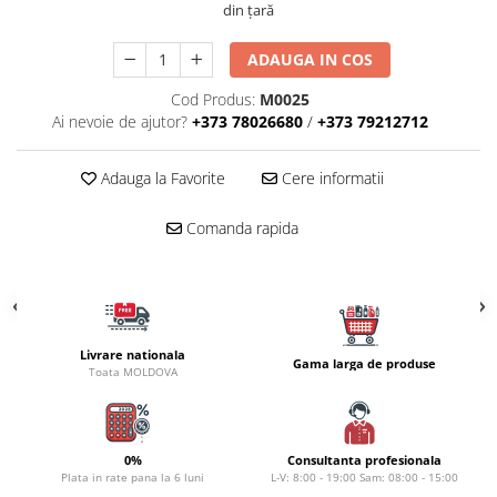
Carlige la rapitor
din țară
Greutati la rapitor
Naluci
ADAUGA IN COS
Accesorii rapitor
Cod Produs:
M0025
Monturi rapitor
Ai nevoie de ajutor?
+373 78026680
/
+373 79212712
Forfaci la rapitor
Momeli la rapitor
Adauga la Favorite
Cere informatii
Nada si momeala
Comanda rapida
Nada
Pelete
Boiles
Wafters
Pop-up
Livrare nationala
Gama larga de produse
Toata MOLDOVA
Momeala artificiala
Seminte si mix de seminte
Aditivi, arome, dipuri
0%
Consultanta profesionala
Pescuit la copca
Plata in rate pana la 6 luni
L-V: 8:00 - 19:00 Sam: 08:00 - 15:00