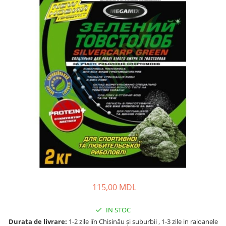
Lansete Feeder, Stationar, Pluta
Mulinete Feeder, Stationar, Pluta
Fire feeder, stationar
Plute si Indicatoare
Platforme feeder, suporturi,
tripoduri
Plumbi, cosulete, momitoare
Carlige Feeder, Stationar
Mincioguri si juvelnice
Accesorii monturi
Genti, huse, galeti
Accesorii si instrumente
Nada, momeala, aditivi
Pescuit la rapitor
115,00 MDL
Lansete la rapitor
Mulinete la rapitor
IN STOC
Fire rapitor
Durata de livrare:
1-2 zile iîn Chisinău şi suburbii , 1-3 zile in raioanele