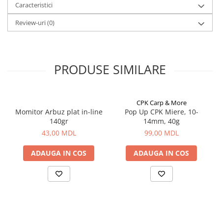
Caracteristici
Aragazuri, incalzitoare
Corturi, Pavilioane
Review-uri
(0)
Frigidere
Lanterne
Mese
PRODUSE SIMILARE
Paturi
Saci de dormit, saltele, perne
Scaune
CPK Carp & More
Umbrele
Momitor Arbuz plat in-line
Pop Up CPK Miere, 10-
140gr
14mm, 40g
Vesela
43,00 MDL
99,00 MDL
Imbracaminte, incaltaminte
Imbracaminte
ADAUGA IN COS
ADAUGA IN COS
Incaltaminte
Pescuit la Fitofag
Accesorii
Monturi
Pentru vinatori