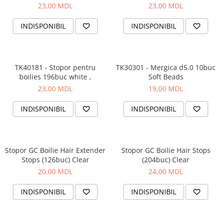
3mm уп/10шт
23,00 MDL
23,00 MDL
INDISPONIBIL
INDISPONIBIL
TK40181 - Stopor pentru
TK30301 - Mergica d5.0 10buc
boilies 196buc white ,
Soft Beads
23,00 MDL
19,00 MDL
INDISPONIBIL
INDISPONIBIL
Stopor GC Boilie Hair Extender
Stopor GC Boilie Hair Stops
Stops (126buc) Clear
(204buc) Clear
20,00 MDL
24,00 MDL
INDISPONIBIL
INDISPONIBIL