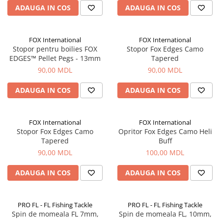
ADAUGA IN COS
ADAUGA IN COS
Fire feeder, stationar
Plute si Indicatoare
Platforme feeder, suporturi,
FOX International
FOX International
tripoduri
Stopor pentru boilies FOX
Stopor Fox Edges Camo
EDGES™ Pellet Pegs - 13mm
Tapered
Plumbi, cosulete, momitoare
90,00 MDL
90,00 MDL
Carlige Feeder, Stationar
Mincioguri si juvelnice
ADAUGA IN COS
ADAUGA IN COS
Accesorii monturi
Genti, huse, galeti
FOX International
FOX International
Accesorii si instrumente
Stopor Fox Edges Camo
Opritor Fox Edges Camo Heli
Nada, momeala, aditivi
Tapered
Buff
Pescuit la rapitor
90,00 MDL
100,00 MDL
Lansete la rapitor
ADAUGA IN COS
ADAUGA IN COS
Mulinete la rapitor
Fire rapitor
Carlige la rapitor
PRO FL - FL Fishing Tackle
PRO FL - FL Fishing Tackle
Spin de momeala FL 7mm,
Spin de momeala FL, 10mm,
Greutati la rapitor