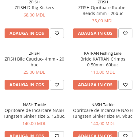
ZFISH
ZFISH
ZFISH D-Rig Kickers
ZFISH Opritoare Rubber
Lazi
Beads 4mm - 20buc
68,00 MDL
Huse
35,00 MDL
Penare
Altele
ADAUGA IN COS
ADAUGA IN COS
Rucsac
Accesorii conexe pescuit
ZFISH
KATRAN Fishing Line
Cântare
ZFISH Bile Cauciuc- 4mm - 20
Bride KATRAN Crimps
buc
0.50mm, 60buc
Instrumente
25,00 MDL
110,00 MDL
Ochelari
Barci, sonare
ADAUGA IN COS
ADAUGA IN COS
Accesorii pentru barci
Barci
NASH Tackle
NASH Tackle
Sonare
Opritoare de Incarcare NASH
Opritoare de Incarcare NASH
Camping pescuit
Tungsten Sinker size S, 12buc.
Tungsten Sinker size M, 9buc.
140,00 MDL
140,00 MDL
Accesorii
Aragazuri, incalzitoare
ADAUGA IN COS
ADAUGA IN COS