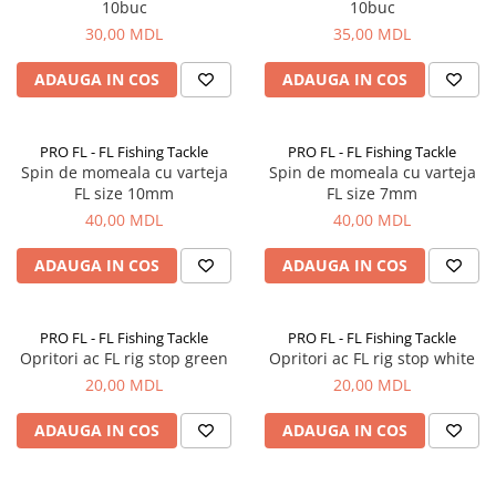
10buc
10buc
Naluci
30,00 MDL
35,00 MDL
Accesorii rapitor
Monturi rapitor
ADAUGA IN COS
ADAUGA IN COS
Forfaci la rapitor
Momeli la rapitor
PRO FL - FL Fishing Tackle
PRO FL - FL Fishing Tackle
Nada si momeala
Spin de momeala cu varteja
Spin de momeala cu varteja
FL size 10mm
FL size 7mm
Nada
40,00 MDL
40,00 MDL
Pelete
Boiles
ADAUGA IN COS
ADAUGA IN COS
Wafters
Pop-up
PRO FL - FL Fishing Tackle
PRO FL - FL Fishing Tackle
Momeala artificiala
Opritori ac FL rig stop green
Opritori ac FL rig stop white
Seminte si mix de seminte
20,00 MDL
20,00 MDL
Aditivi, arome, dipuri
Pescuit la copca
ADAUGA IN COS
ADAUGA IN COS
Bagajerie pescuit
Genti