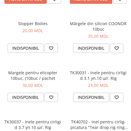
Corturi, Pavilioane
Frigidere
Lanterne
Stopper Boilies
Mărgele din silicon COONOR
Mese
10buc
20,00 MDL
Paturi
35,00 MDL
Saci de dormit, saltele, perne
Scaune
INDISPONIBIL
INDISPONIBIL
Umbrele
Vesela
Imbracaminte, incaltaminte
Margele pentru elicopter
TK30031 - Inele pentru cirligi
10buc, (10buc / pachet
d 3.1 уп.10 шт. Rig
Imbracaminte
30,00 MDL
23,00 MDL
Incaltaminte
Pescuit la Fitofag
INDISPONIBIL
INDISPONIBIL
Accesorii
Monturi
TK30037 - Inele pentru cirligi
TK40702 - Inel pentru cirlig-
d 3.7 уп.10 шт. Rig
picatura "Tear drop rig ring"