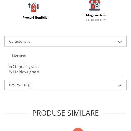
Lazi
Huse
Magazin fizic
Preturi flexibile
Bd. Decebal 91
Penare
Altele
Rucsac
Caracteristici
Accesorii conexe pescuit
Cântare
Livrare:
Instrumente
în Chișinău gratis
Ochelari
în Moldova gratis
Barci, sonare
Review-uri
(0)
Accesorii pentru barci
Barci
Sonare
Camping pescuit
PRODUSE SIMILARE
Accesorii
Aragazuri, incalzitoare