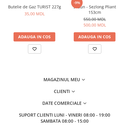
Corturi, Pavilioane
-9%
Butelie de Gaz TURIST 227g
Scaun - Sezlong Pliant
Frigidere
153cm
35,00 MDL
Lanterne
550,00 MDL
Mese
500,00 MDL
Paturi
ADAUGA IN COS
ADAUGA IN COS
Saci de dormit, saltele, perne
Scaune
Umbrele
Vesela
Imbracaminte, incaltaminte
Imbracaminte
MAGAZINUL MEU
Incaltaminte
CLIENTI
Pescuit la Fitofag
Accesorii
DATE COMERCIALE
Monturi
SUPORT CLIENTI
LUNI - VINERI 08:00 - 19:00
SAMBATA 08:00 - 15:00