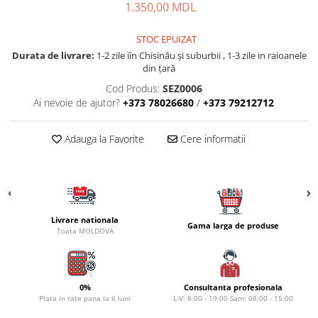
1.350,00 MDL
Naluci
Accesorii rapitor
STOC EPUIZAT
Monturi rapitor
Durata de livrare:
1-2 zile iîn Chisinău şi suburbii , 1-3 zile in raioanele
Forfaci la rapitor
din țară
Momeli la rapitor
Cod Produs:
SEZ0006
Ai nevoie de ajutor?
+373 78026680
/
+373 79212712
Nada si momeala
Nada
Adauga la Favorite
Cere informatii
Pelete
Boiles
Wafters
Pop-up
Momeala artificiala
Livrare nationala
Gama larga de produse
Toata MOLDOVA
Seminte si mix de seminte
Aditivi, arome, dipuri
Pescuit la copca
0%
Consultanta profesionala
Bagajerie pescuit
Plata in rate pana la 6 luni
L-V: 8:00 - 19:00 Sam: 08:00 - 15:00
Genti