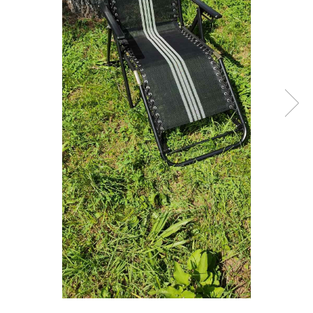
Fire feeder, stationar
Plute si Indicatoare
Platforme feeder, suporturi,
tripoduri
Plumbi, cosulete, momitoare
Carlige Feeder, Stationar
Mincioguri si juvelnice
Accesorii monturi
Genti, huse, galeti
Accesorii si instrumente
Nada, momeala, aditivi
Pescuit la rapitor
Lansete la rapitor
Mulinete la rapitor
Fire rapitor
Carlige la rapitor
Greutati la rapitor