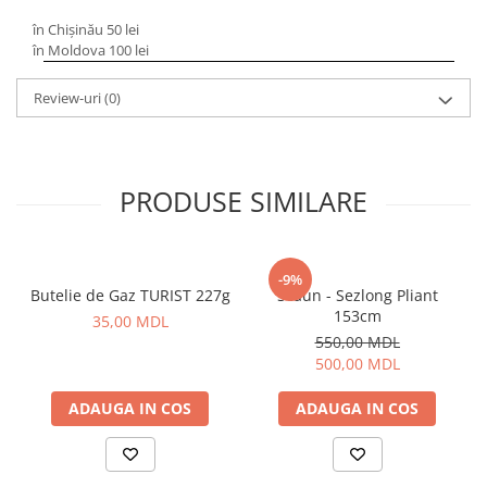
Bagajerie pescuit
în Chișinău 50 lei
Genti
în Moldova 100 lei
Lazi
Huse
Review-uri
(0)
Penare
Altele
Rucsac
PRODUSE SIMILARE
Accesorii conexe pescuit
Cântare
Instrumente
-9%
Butelie de Gaz TURIST 227g
Scaun - Sezlong Pliant
Ochelari
153cm
35,00 MDL
Barci, sonare
550,00 MDL
Accesorii pentru barci
500,00 MDL
Barci
ADAUGA IN COS
ADAUGA IN COS
Sonare
Camping pescuit
Accesorii