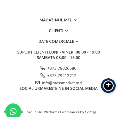
Aragazuri, incalzitoare
Corturi, Pavilioane
Frigidere
MAGAZINUL MEU
Lanterne
CLIENTI
Mese
Paturi
DATE COMERCIALE
Saci de dormit, saltele, perne
SUPORT CLIENTI
LUNI - VINERI 08:00 - 19:00
Scaune
SAMBATA 08:00 - 15:00
Umbrele
Vesela
+373 78026680
Imbracaminte, incaltaminte
+373 79212712
Imbracaminte
info@massmarket.md
Incaltaminte
SOCIAL
URMARESTE-NE IN SOCIAL MEDIA
Pescuit la Fitofag
Accesorii
Monturi
MASSMARKET Group SRL
Platforma E-commerce by Gomag
Pentru vinatori