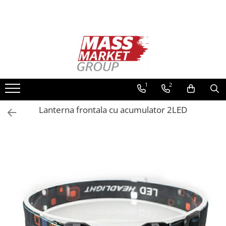
Toate Produsele
Pescuitul în Moldova
Pescuit la crap
Lansete la crap
1
2
Mulinete la crap
Lanterna frontala cu acumulator 2LED
Fire Crap
Plumbi, momitoare
Protectie, pastrare
Accesorii nadire, sondare
Accesorii, monturi crap
Rod Pod, picheti, suporti
Carlige crap
Avertizoare si swingere
Pescuit Feeder, Stationar, Pluta