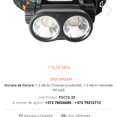
Lansete Feeder, Stationar, Pluta
Mulinete Feeder, Stationar, Pluta
Fire feeder, stationar
Plute si Indicatoare
Platforme feeder, suporturi,
tripoduri
Plumbi, cosulete, momitoare
Carlige Feeder, Stationar
Mincioguri si juvelnice
Accesorii monturi
110,00 MDL
Genti, huse, galeti
Accesorii si instrumente
STOC EPUIZAT
Nada, momeala, aditivi
Durata de livrare:
1-2 zile iîn Chisinău şi suburbii , 1-3 zile in raioanele
Pescuit la rapitor
din țară
Lansete la rapitor
Cod Produs:
PSC72-29
Ai nevoie de ajutor?
+373 78026680
/
+373 79212712
Mulinete la rapitor
Fire rapitor
Adauga la Favorite
Cere informatii