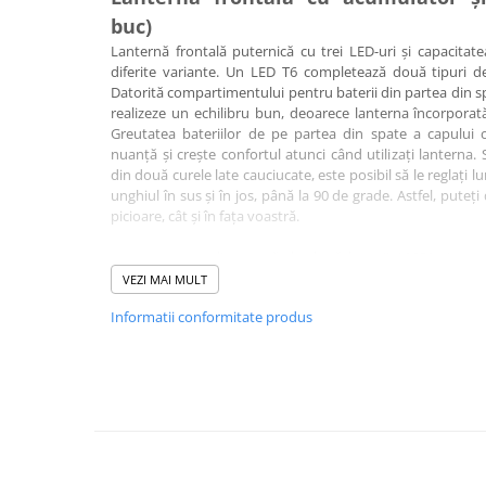
Carlige la rapitor
buc)
Greutati la rapitor
Lanternă frontală puternică cu trei LED-uri și capacitat
Naluci
diferite variante. Un LED T6 completează două tipuri d
Accesorii rapitor
Datorită compartimentului pentru baterii din partea din spa
realizeze un echilibru bun, deoarece lanterna încorporat
Monturi rapitor
Greutatea bateriilor de pe partea din spate a capului
Forfaci la rapitor
nuanță și crește confortul atunci când utilizați lanterna
Momeli la rapitor
din două curele late cauciucate, este posibil să le reglaț
unghiul în sus și în jos, până la 90 de grade. Astfel, puteț
Nada si momeala
picioare, cât și în fața voastră.
Nada
Lanterna este alimentată de două baterii 18650 și este 
Pelete
inclus. Încărcătorul este conectat la compartimentul bater
VEZI MAI MULT
Boiles
un dop de cauciuc. Carcasa rezistentă la stropire va permit
Wafters
Informatii conformitate produs
ploaie slabă. Folosind butonul de pornire, puteți comuta 
ul principal T6, doar COB-uri suplimentare, toate împreună și
Pop-up
Momeala artificiala
Caracteristici:
Seminte si mix de seminte
3 LED-uri: 1 buc T6 și 2 buc COB
Aditivi, arome, dipuri
Pescuit la copca
Material caroserie: aluminiu anodizat