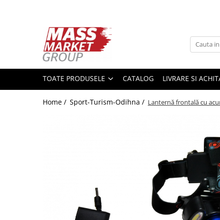
Toate Produsele
Pescuitul în Moldova
Pescuit la crap
TOATE PRODUSELE
CATALOG
LIVRARE SI ACHI
Lansete la crap
Mulinete la crap
Home /
Sport-Turism-Odihna /
Lanternă frontală cu acu
Fire Crap
Plumbi, momitoare
Protectie, pastrare
Accesorii nadire, sondare
Accesorii, monturi crap
Rod Pod, picheti, suporti
Carlige crap
Avertizoare si swingere
Pescuit Feeder, Stationar, Pluta