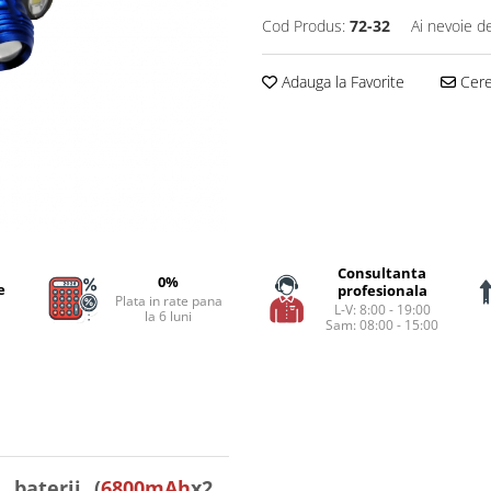
Cod Produs:
72-32
Ai nevoie d
Adauga la Favorite
Cere 
Consultanta
0%
e
profesionala
Plata in rate pana
L-V: 8:00 - 19:00
la 6 luni
Sam: 08:00 - 15:00
 baterii (
6800mAh
x2