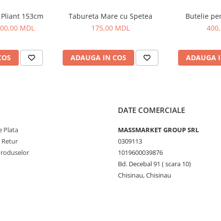
clarate de producător)
 Pliant 153cm
Tabureta Mare cu Spetea
Butelie pen
ule de 38 * 17 mm fiecare
00,00 MDL
175,00 MDL
400
COS
ADAUGA IN COS
ADAUGA I
DATE COMERCIALE
ri)
 Plata
MASSMARKET GROUP SRL
e Retur
0309113
Produselor
1019600039876
Bd. Decebal 91 ( scara 10)
Chisinau, Chisinau