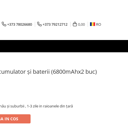
+373 78026680
+373 79212712
0,00
RO
cumulator și baterii (6800mAhx2 buc)
inău şi suburbii , 1-3 zile in raioanele din țară
A IN COS