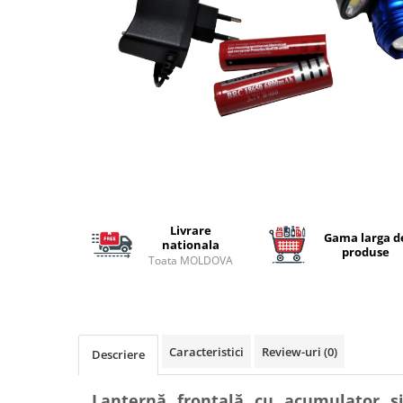
Lansete Feeder, Stationar, Pluta
Mulinete Feeder, Stationar, Pluta
Fire feeder, stationar
Plute si Indicatoare
Platforme feeder, suporturi,
tripoduri
Plumbi, cosulete, momitoare
Carlige Feeder, Stationar
Mincioguri si juvelnice
Accesorii monturi
Livrare
Genti, huse, galeti
Gama larga d
nationala
produse
Accesorii si instrumente
Toata MOLDOVA
Nada, momeala, aditivi
Pescuit la rapitor
Lansete la rapitor
Caracteristici
Review-uri
(0)
Descriere
Mulinete la rapitor
Fire rapitor
Lanternă frontală cu acumulator și