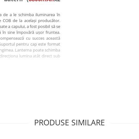
ea de a le schimba iluminarea în
e COB de la același producător.
te a capului, a fost posibil să se
ă în sine împovără ușor fruntea.
 compensează cu succes această
. Suportul pentru cap este format
i lungimea. Lanterna poate schimba
i direcționa lumina atât direct sub
reîncărcat folosind încărcătorul
iei printr-un conector acoperit cu
e utilizarea lanternei chiar și în
modurile de strălucire: doar LED-
 care clipesc (toate trei).
PRODUSE SIMILARE