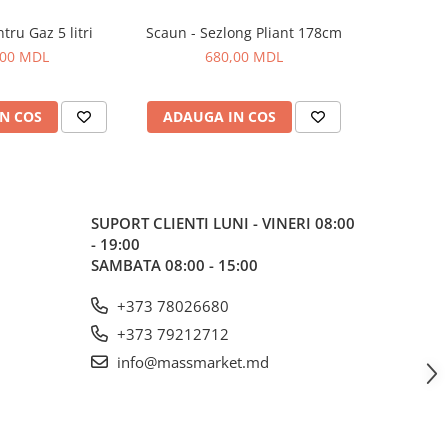
tru Gaz 5 litri
Scaun - Sezlong Pliant 178cm
Umbre
,00 MDL
680,00 MDL
1
N COS
ADAUGA IN COS
ADAUG
SUPORT CLIENTI
LUNI - VINERI 08:00
- 19:00
SAMBATA 08:00 - 15:00
+373 78026680
+373 79212712
info@massmarket.md