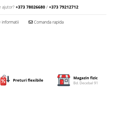
e ajutor?
+373 78026680
/
+373 79212712
informatii
Comanda rapida
Magazin fizic
Preturi flexibile
Bd. Decebal 91