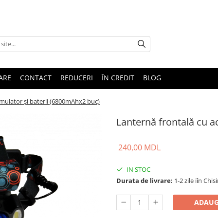
TARE
CONTACT
REDUCERI
ÎN CREDIT
BLOG
mulator și baterii (6800mAhx2 buc)
Lanternă frontală cu a
240,00 MDL
IN STOC
Durata de livrare:
1-2 zile iîn Chis
ADAUG