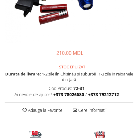
Fire feeder, stationar
Plute si Indicatoare
Platforme feeder, suporturi,
tripoduri
Plumbi, cosulete, momitoare
Carlige Feeder, Stationar
210,00 MDL
Mincioguri si juvelnice
Accesorii monturi
STOC EPUIZAT
Genti, huse, galeti
Durata de livrare:
1-2 zile iîn Chisinău şi suburbii , 1-3 zile in raioanele
Accesorii si instrumente
din țară
Nada, momeala, aditivi
Cod Produs:
72-31
Pescuit la rapitor
Ai nevoie de ajutor?
+373 78026680
/
+373 79212712
Lansete la rapitor
Adauga la Favorite
Cere informatii
Mulinete la rapitor
Fire rapitor
Carlige la rapitor
Greutati la rapitor