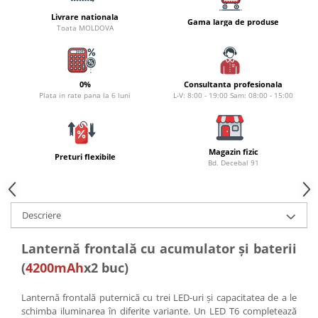
Naluci
Livrare nationala
Gama larga de produse
Toata MOLDOVA
Accesorii rapitor
Monturi rapitor
Forfaci la rapitor
0%
Consultanta profesionala
Momeli la rapitor
Plata in rate pana la 6 luni
L-V: 8:00 - 19:00 Sam: 08:00 - 15:00
Nada si momeala
Nada
Pelete
Magazin fizic
Preturi flexibile
Boiles
Bd. Decebal 91
Wafters
Pop-up
Descriere
Momeala artificiala
Seminte si mix de seminte
Lanternă frontală cu acumulator și baterii
Aditivi, arome, dipuri
(
4200mAh
x2 buc)
Pescuit la copca
Bagajerie pescuit
Lanternă frontală puternică cu trei LED-uri și capacitatea de a le
schimba iluminarea în diferite variante. Un LED T6 completează
Genti