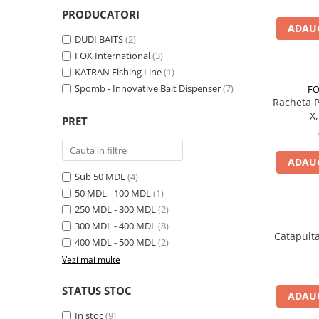
Lansete Feeder, Stationar, Pluta
PRODUCATORI
Mulinete Feeder, Stationar, Pluta
ADAUG
DUDI BAITS
(2)
Fire feeder, stationar
FOX International
(3)
Plute si Indicatoare
KATRAN Fishing Line
(1)
Platforme feeder, suporturi,
Spomb - Innovative Bait Dispenser
(7)
FO
tripoduri
Racheta 
Plumbi, cosulete, momitoare
X,
PRET
Carlige Feeder, Stationar
Mincioguri si juvelnice
ADAUG
Accesorii monturi
Sub 50 MDL
(4)
Genti, huse, galeti
50 MDL - 100 MDL
(1)
Accesorii si instrumente
250 MDL - 300 MDL
(2)
Nada, momeala, aditivi
300 MDL - 400 MDL
(8)
Catapult
Pescuit la rapitor
400 MDL - 500 MDL
(2)
Vezi mai multe
Lansete la rapitor
Mulinete la rapitor
STATUS STOC
ADAUG
Fire rapitor
In stoc
(9)