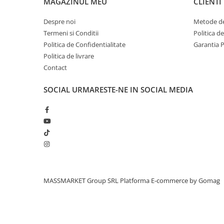
MAGAZINUL MEU
CLIENTI
Bagajerie pescuit
Genti
Despre noi
Metode de
Lazi
Termeni si Conditii
Politica d
Huse
Politica de Confidentialitate
Garantia 
Politica de livrare
Penare
Contact
Altele
Rucsac
SOCIAL
URMARESTE-NE IN SOCIAL MEDIA
Accesorii conexe pescuit
Cântare
Instrumente
Ochelari
Barci, sonare
Accesorii pentru barci
Barci
MASSMARKET Group SRL
Platforma E-commerce by Gomag
Sonare
Camping pescuit
Accesorii