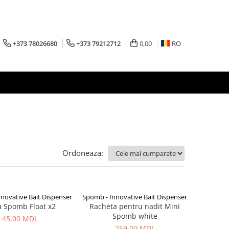
+373 78026680
+373 79212712
0,00
RO
Ordoneaza:
novative Bait Dispenser
Spomb - Innovative Bait Dispenser
a Spomb Float x2
Racheta pentru nadit Mini
Spomb white
45,00 MDL
259,00 MDL