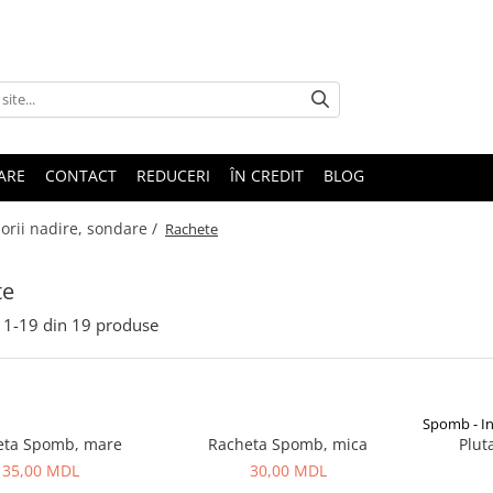
TARE
CONTACT
REDUCERI
ÎN CREDIT
BLOG
orii nadire, sondare /
Rachete
te
1-
19
din
19
produse
Spomb - In
eta Spomb, mare
Racheta Spomb, mica
Plut
35,00 MDL
30,00 MDL