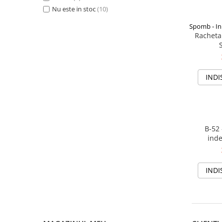
Carlige la rapitor
Nu este in stoc
(10)
Greutati la rapitor
Naluci
Spomb - In
Racheta
Accesorii rapitor
Monturi rapitor
Forfaci la rapitor
INDI
Momeli la rapitor
Nada si momeala
Nada
Pelete
B-52 
Boiles
inde
Wafters
Pop-up
Momeala artificiala
INDI
Seminte si mix de seminte
Aditivi, arome, dipuri
Pescuit la copca