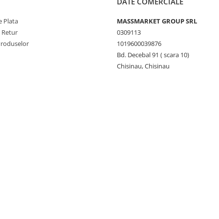
DATE COMERCIALE
 Plata
MASSMARKET GROUP SRL
e Retur
0309113
Produselor
1019600039876
Bd. Decebal 91 ( scara 10)
Chisinau, Chisinau