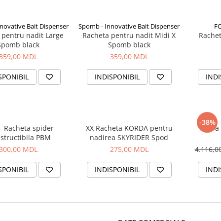
novative Bait Dispenser
Spomb - Innovative Bait Dispenser
FO
 pentru nadit Large
Racheta pentru nadit Midi X
Rachet
Spomb black
Spomb black
359,00 MDL
359,00 MDL
SPONIBIL
INDISPONIBIL
INDI
-38%
- Racheta spider
XX Racheta KORDA pentru
Cobra 
structibila PBM
nadirea SKYRIDER Spod
300,00 MDL
275,00 MDL
4.116,
SPONIBIL
INDISPONIBIL
INDI