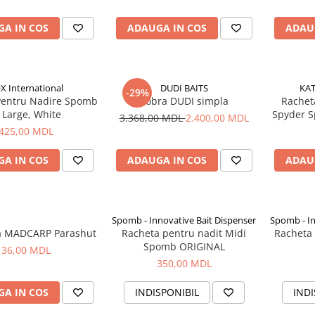
A IN COS
ADAUGA IN COS
ADAU
X International
DUDI BAITS
KAT
-29%
Pentru Nadire Spomb
Cobra DUDI simpla
Rachet
 Large, White
Spyder 
3.368,00 MDL
2.400,00 MDL
425,00 MDL
A IN COS
ADAUGA IN COS
ADAU
Spomb - Innovative Bait Dispenser
Spomb - In
a MADCARP Parashut
Racheta pentru nadit Midi
Racheta
Spomb ORIGINAL
36,00 MDL
350,00 MDL
A IN COS
INDISPONIBIL
INDI