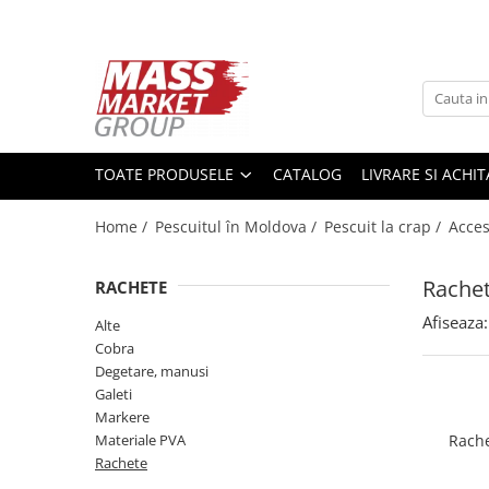
Toate Produsele
Pescuitul în Moldova
Pescuit la crap
TOATE PRODUSELE
CATALOG
LIVRARE SI ACHI
Lansete la crap
Mulinete la crap
Home /
Pescuitul în Moldova /
Pescuit la crap /
Acces
Fire Crap
Plumbi, momitoare
Rache
RACHETE
Protectie, pastrare
Accesorii nadire, sondare
Afiseaza:
Alte
Cobra
Accesorii, monturi crap
Degetare, manusi
Rod Pod, picheti, suporti
Galeti
Carlige crap
Markere
Avertizoare si swingere
Materiale PVA
Rach
Pescuit Feeder, Stationar, Pluta
Rachete