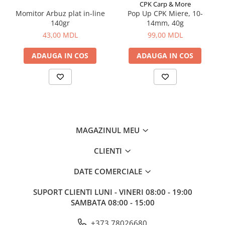
Corturi, Pavilioane
CPK Carp & More
Momitor Arbuz plat in-line
Pop Up CPK Miere, 10-
Frigidere
140gr
14mm, 40g
Lanterne
43,00 MDL
99,00 MDL
Mese
ADAUGA IN COS
ADAUGA IN COS
Paturi
Saci de dormit, saltele, perne
Scaune
Umbrele
Vesela
Imbracaminte, incaltaminte
MAGAZINUL MEU
Imbracaminte
Incaltaminte
CLIENTI
Pescuit la Fitofag
DATE COMERCIALE
Accesorii
SUPORT CLIENTI
LUNI - VINERI 08:00 - 19:00
Monturi
SAMBATA 08:00 - 15:00
+373 78026680