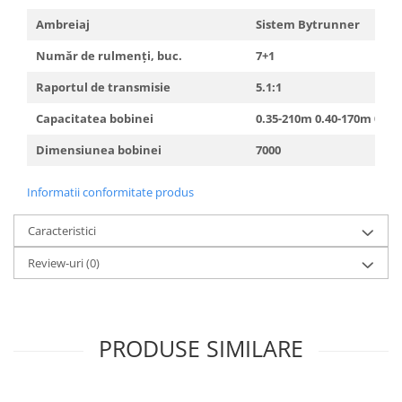
Lazi
Ambreiaj
Sistem Bytrunner
Huse
Număr de rulmenți, buc.
7
+1
Penare
Raportul de transmisie
5.1:1
Altele
Rucsac
Capacitatea bobinei
0.35-210m 0.40-170m 0.45
Accesorii conexe pescuit
Dimensiunea bobinei
7000
Cântare
Instrumente
Informatii conformitate produs
Ochelari
Caracteristici
Barci, sonare
Review-uri
(0)
Accesorii pentru barci
Barci
Sonare
Camping pescuit
PRODUSE SIMILARE
Accesorii
Aragazuri, incalzitoare