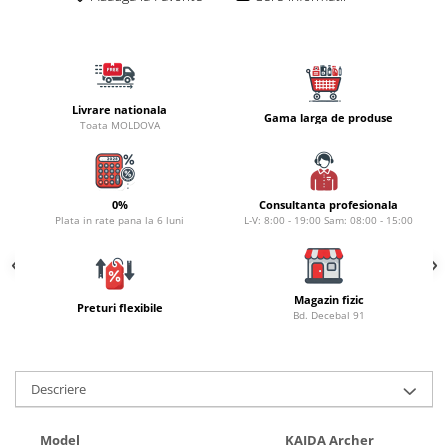
Naluci
Accesorii rapitor
Monturi rapitor
Forfaci la rapitor
Livrare nationala
Gama larga de produse
Momeli la rapitor
Toata MOLDOVA
Nada si momeala
Nada
Pelete
0%
Consultanta profesionala
Plata in rate pana la 6 luni
L-V: 8:00 - 19:00 Sam: 08:00 - 15:00
Boiles
Wafters
Pop-up
Magazin fizic
Momeala artificiala
Preturi flexibile
Bd. Decebal 91
Seminte si mix de seminte
Aditivi, arome, dipuri
Pescuit la copca
Descriere
Bagajerie pescuit
Model
KAIDA Archer
Genti