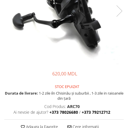
Fire feeder, stationar
Plute si Indicatoare
Platforme feeder, suporturi,
tripoduri
Plumbi, cosulete, momitoare
Carlige Feeder, Stationar
Mincioguri si juvelnice
Accesorii monturi
Genti, huse, galeti
Accesorii si instrumente
620,00 MDL
Nada, momeala, aditivi
Pescuit la rapitor
STOC EPUIZAT
Durata de livrare:
1-2 zile iîn Chisinău şi suburbii , 1-3 zile in raioanele
Lansete la rapitor
din țară
Mulinete la rapitor
Cod Produs:
ARC70
Fire rapitor
Ai nevoie de ajutor?
+373 78026680
/
+373 79212712
Carlige la rapitor
Greutati la rapitor
Adauga la Favorite
Cere informatii