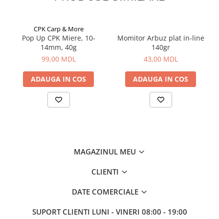
Vopsele pentru haine
Chimie de uz casnic
CPK Carp & More
Pop Up CPK Miere, 10-
Momitor Arbuz plat in-line
Detergenţi si produse pentru rufe
14mm, 40g
140gr
Vopsele pentru haine
99,00 MDL
43,00 MDL
Ingrijire tehnica casnica
ADAUGA IN COS
ADAUGA IN COS
Produse pentru curățenie
Certificate cadou
Multimedia
Sport-Turism-Odihna
Accesorii
MAGAZINUL MEU
Aragazuri, incalzitoare
Corturi, Pavilioane
CLIENTI
Lanterne
DATE COMERCIALE
Mese
SUPORT CLIENTI
LUNI - VINERI 08:00 - 19:00
Paturi