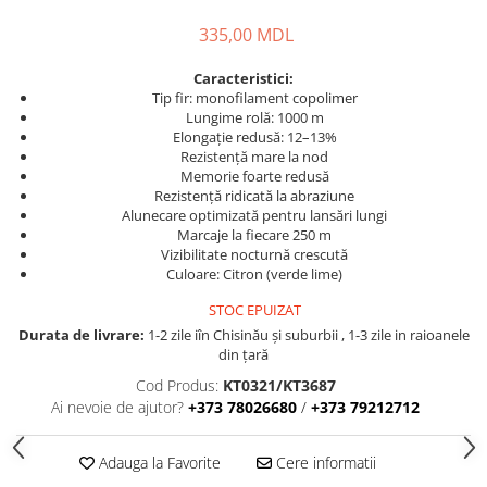
Carlige la rapitor
Greutati la rapitor
335,00 MDL
Naluci
Caracteristici:
Accesorii rapitor
Tip fir: monofilament copolimer
Monturi rapitor
Lungime rolă: 1000 m
Elongație redusă: 12–13%
Forfaci la rapitor
Rezistență mare la nod
Momeli la rapitor
Memorie foarte redusă
Rezistență ridicată la abraziune
Nada si momeala
Alunecare optimizată pentru lansări lungi
Nada
Marcaje la fiecare 250 m
Vizibilitate nocturnă crescută
Pelete
Culoare: Citron (verde lime)
Boiles
STOC EPUIZAT
Wafters
Durata de livrare:
1-2 zile iîn Chisinău şi suburbii , 1-3 zile in raioanele
Pop-up
din țară
Momeala artificiala
Cod Produs:
KT0321/KT3687
Seminte si mix de seminte
Ai nevoie de ajutor?
+373 78026680
/
+373 79212712
Aditivi, arome, dipuri
Pescuit la copca
Adauga la Favorite
Cere informatii