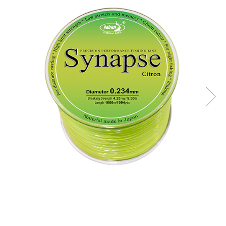
Lansete Feeder, Stationar, Pluta
Mulinete Feeder, Stationar, Pluta
Fire feeder, stationar
Plute si Indicatoare
Platforme feeder, suporturi,
tripoduri
Plumbi, cosulete, momitoare
Carlige Feeder, Stationar
Mincioguri si juvelnice
Accesorii monturi
Genti, huse, galeti
Accesorii si instrumente
Nada, momeala, aditivi
Pescuit la rapitor
Lansete la rapitor
Mulinete la rapitor
Fire rapitor