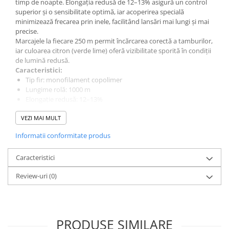
timp de noapte. Elongația redusă de 12–13% asigură un control
Aragazuri, incalzitoare
superior și o sensibilitate optimă, iar acoperirea specială
minimizează frecarea prin inele, facilitând lansări mai lungi și mai
Corturi, Pavilioane
precise.
Frigidere
Marcajele la fiecare 250 m permit încărcarea corectă a tamburilor,
Lanterne
iar culoarea citron (verde lime) oferă vizibilitate sporită în condiții
de lumină redusă.
Mese
Caracteristici:
Paturi
Tip fir: monofilament copolimer
Saci de dormit, saltele, perne
Lungime rolă: 1000 m
Elongație redusă: 12–13%
Scaune
Rezistență mare la nod
Umbrele
VEZI MAI MULT
Memorie foarte redusă
Rezistență ridicată la abraziune
Vesela
Informatii conformitate produs
Alunecare optimizată pentru lansări lungi
Imbracaminte, incaltaminte
Marcaje la fiecare 250 m
Caracteristici
Vizibilitate nocturnă crescută
Imbracaminte
Culoare: Citron (verde lime)
Incaltaminte
Review-uri
(0)
Pescuit la Fitofag
Accesorii
Monturi
PRODUSE SIMILARE
Pentru vinatori