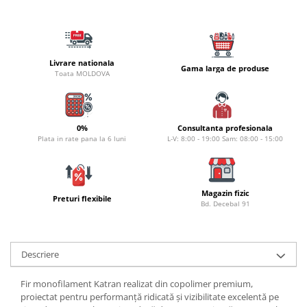
Bagajerie pescuit
Genti
Lazi
Huse
Livrare nationala
Gama larga de produse
Toata MOLDOVA
Penare
Altele
Rucsac
0%
Consultanta profesionala
Accesorii conexe pescuit
Plata in rate pana la 6 luni
L-V: 8:00 - 19:00 Sam: 08:00 - 15:00
Cântare
Instrumente
Ochelari
Magazin fizic
Preturi flexibile
Bd. Decebal 91
Barci, sonare
Accesorii pentru barci
Barci
Descriere
Sonare
Camping pescuit
Fir monofilament Katran realizat din copolimer premium,
proiectat pentru performanță ridicată și vizibilitate excelentă pe
Accesorii