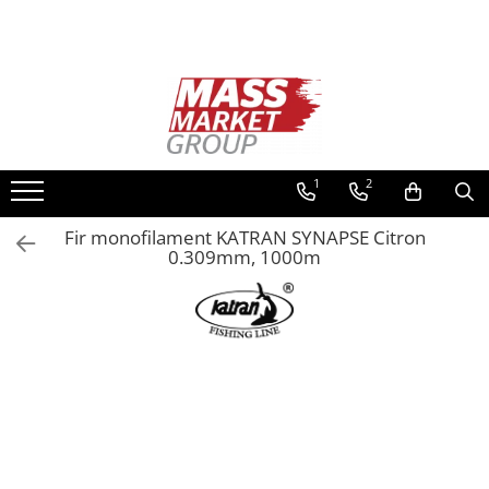
Toate Produsele
Pescuitul în Moldova
Pescuit la crap
Lansete la crap
1
2
Mulinete la crap
Fir monofilament KATRAN SYNAPSE Citron
Fire Crap
0.309mm, 1000m
Plumbi, momitoare
Protectie, pastrare
Accesorii nadire, sondare
Accesorii, monturi crap
Rod Pod, picheti, suporti
Carlige crap
Avertizoare si swingere
Pescuit Feeder, Stationar, Pluta