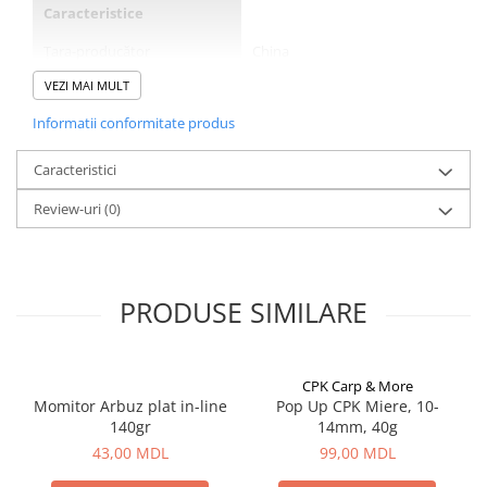
Bagajerie pescuit
Caracteristice
Genti
Țara-producător
China
Lazi
VEZI MAI MULT
Tip
Spinning
Huse
Penare
Informatii conformitate produs
Designul
sectiuni
Altele
Inele
Da
Caracteristici
Rucsac
Lungime deschisă (m)
2.4
Accesorii conexe pescuit
Review-uri
(0)
Cântare
Lungimea brațului în jos (cm)
125
Instrumente
Material
carbon
Ochelari
PRODUSE SIMILARE
Material de mâner
EVA
Barci, sonare
Tip de prindere
cu o singură mâner
Accesorii pentru barci
CPK Carp & More
Barci
Număr de secțiuni
2
Momitor Arbuz plat in-line
Pop Up CPK Miere, 10-
Sonare
140gr
14mm, 40g
Sezonul
Toamna, Primavara, Vara
Camping pescuit
43,00 MDL
99,00 MDL
Clasa
Ușor
Accesorii