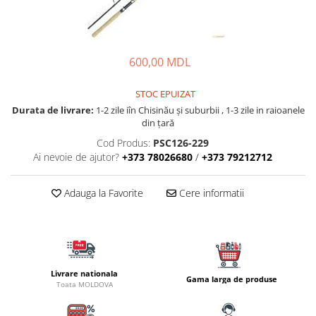
Lansete Feeder, Stationar, Pluta
Mulinete Feeder, Stationar, Pluta
Fire feeder, stationar
Plute si Indicatoare
600,00 MDL
Platforme feeder, suporturi,
tripoduri
STOC EPUIZAT
Durata de livrare:
1-2 zile iîn Chisinău şi suburbii , 1-3 zile in raioanele
Plumbi, cosulete, momitoare
din țară
Carlige Feeder, Stationar
Cod Produs:
PSC126-229
Mincioguri si juvelnice
Ai nevoie de ajutor?
+373 78026680
/
+373 79212712
Accesorii monturi
Genti, huse, galeti
Adauga la Favorite
Cere informatii
Accesorii si instrumente
Nada, momeala, aditivi
Pescuit la rapitor
Lansete la rapitor
Livrare nationala
Mulinete la rapitor
Gama larga de produse
Toata MOLDOVA
Fire rapitor