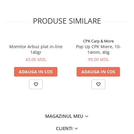
Aragazuri, incalzitoare
Clasa
Mediu
Corturi, Pavilioane
Testul de turnare
200
PRODUSE SIMILARE
Frigidere
Greutate (g)
351
Lanterne
Mese
CPK Carp & More
Paturi
Momitor Arbuz plat in-line
Pop Up CPK Miere, 10-
Saci de dormit, saltele, perne
140gr
14mm, 40g
43,00 MDL
99,00 MDL
Scaune
Umbrele
ADAUGA IN COS
ADAUGA IN COS
Vesela
Imbracaminte, incaltaminte
Imbracaminte
Incaltaminte
Pescuit la Fitofag
MAGAZINUL MEU
Accesorii
Monturi
CLIENTI
Pentru vinatori