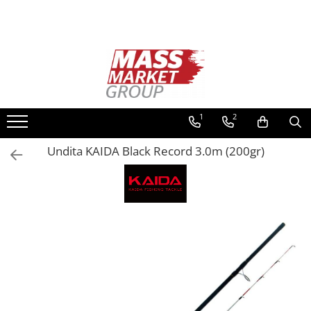
Toate Produsele
Pescuitul în Moldova
Pescuit la crap
Lansete la crap
1
2
Mulinete la crap
Undita KAIDA Black Record 3.0m (200gr)
Fire Crap
Plumbi, momitoare
Protectie, pastrare
Accesorii nadire, sondare
Accesorii, monturi crap
Rod Pod, picheti, suporti
Carlige crap
Avertizoare si swingere
Pescuit Feeder, Stationar, Pluta