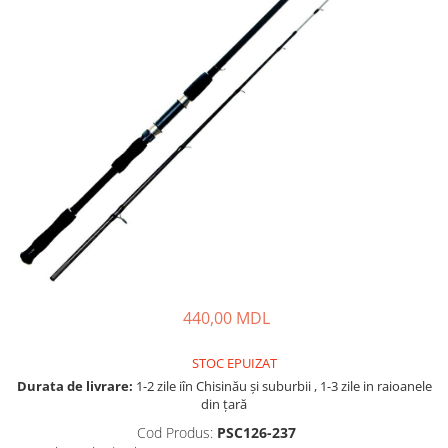
Lansete Feeder, Stationar, Pluta
Mulinete Feeder, Stationar, Pluta
Fire feeder, stationar
Plute si Indicatoare
Platforme feeder, suporturi,
tripoduri
Plumbi, cosulete, momitoare
Carlige Feeder, Stationar
Mincioguri si juvelnice
Accesorii monturi
Genti, huse, galeti
Accesorii si instrumente
Nada, momeala, aditivi
440,00 MDL
Pescuit la rapitor
STOC EPUIZAT
Lansete la rapitor
Durata de livrare:
1-2 zile iîn Chisinău şi suburbii , 1-3 zile in raioanele
Mulinete la rapitor
din țară
Fire rapitor
Cod Produs:
PSC126-237