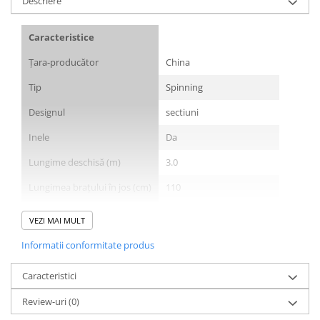
Descriere
Bagajerie pescuit
Genti
Caracteristice
Lazi
Huse
Țara-producător
China
Penare
Tip
Spinning
Altele
Designul
sectiuni
Rucsac
Accesorii conexe pescuit
Inele
Da
Cântare
Lungime deschisă (m)
3.0
Instrumente
Lungimea brațului în jos (cm)
110
Ochelari
Material
carbon
Barci, sonare
VEZI MAI MULT
Accesorii pentru barci
Material de mâner
EVA
Informatii conformitate produs
Barci
Tip de prindere
cu o singură mâner
Sonare
Caracteristici
Număr de secțiuni
3
Camping pescuit
Review-uri
(0)
Sezonul
Toamna, Primavara, Vara
Accesorii