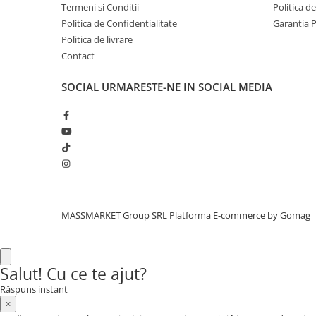
Termeni si Conditii
Politica d
Aragazuri, incalzitoare
Politica de Confidentialitate
Garantia 
Corturi, Pavilioane
Politica de livrare
Frigidere
Contact
Lanterne
Mese
SOCIAL
URMARESTE-NE IN SOCIAL MEDIA
Paturi
Saci de dormit, saltele, perne
Scaune
Umbrele
Vesela
Imbracaminte, incaltaminte
MASSMARKET Group SRL
Platforma E-commerce by Gomag
Imbracaminte
Incaltaminte
Pescuit la Fitofag
Salut! Cu ce te ajut?
Accesorii
Răspuns instant
Monturi
×
Pentru vinatori