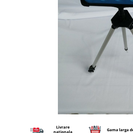
Lansete Feeder, Stationar, Pluta
Mulinete Feeder, Stationar, Pluta
Fire feeder, stationar
Plute si Indicatoare
Platforme feeder, suporturi,
tripoduri
Plumbi, cosulete, momitoare
Carlige Feeder, Stationar
Mincioguri si juvelnice
Accesorii monturi
Genti, huse, galeti
Accesorii si instrumente
Nada, momeala, aditivi
Pescuit la rapitor
Lansete la rapitor
Mulinete la rapitor
Fire rapitor
Livrare
Gama larga d
nationala