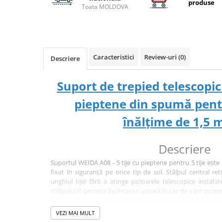
Carlige la rapitor
produse
Toata MOLDOVA
Greutati la rapitor
Naluci
Accesorii rapitor
Monturi rapitor
Caracteristici
Review-uri
(0)
Descriere
Forfaci la rapitor
Momeli la rapitor
Suport de trepied telescopi
Nada si momeala
pieptene din spumă pentr
Nada
înălțime de 1,5 
Pelete
Boiles
Wafters
Descriere
Pop-up
Suportul WEIDA A08 - 5 tije cu pieptene pentru 5 tije este
Momeala artificiala
fixat în siguranță pe orice tip de sol. Stâlpul central re
unghiul tijei fără a atinge picioarele telescopice instala
Seminte si mix de seminte
stâlpului B permite încărcarea ușoară în caz de vânt puter
Aditivi, arome, dipuri
din material neoprenic, care protejează semifabricatele de
Pescuit la copca
când mușcă.
VEZI MAI MULT