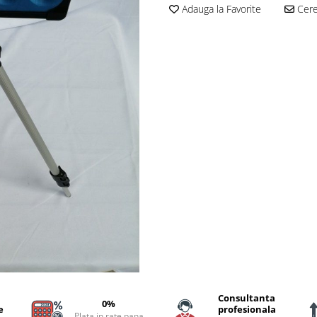
Adauga la Favorite
Cere 
Consultanta
0%
e
profesionala
Plata in rate pana