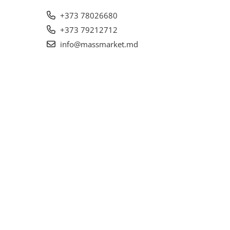
+373 78026680
+373 79212712
info@massmarket.md