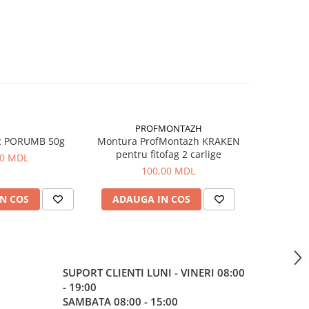
PROFMONTAZH
c PORUMB 50g
Montura ProfMontazh KRAKEN
Aluna Ti
pentru fitofag 2 carlige
00 MDL
100,00 MDL
N COS
ADAUGA IN COS
ADAUG
SUPORT CLIENTI
LUNI - VINERI 08:00
- 19:00
SAMBATA 08:00 - 15:00