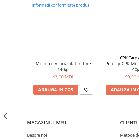
Bagajerie pescuit
Caracteristici
Informatii conformitate produs
Genti
Lazi
Cod produs - A 08 5
Huse
Producător - Kaida
Penare
Altele
Țara de origine - Taiwan
Rucsac
Tip -Rod Pod
CPK Carp
Accesorii conexe pescuit
Momitor Arbuz plat in-line
Pop Up CPK Mie
Număr de tije - 3
Cântare
140gr
40
43,00 MDL
99,00
Instrumente
Picioare telescopice - da
Ochelari
ADAUGA IN COS
ADAUGA IN 
Barci, sonare
Accesorii pentru barci
Barci
Sonare
MAGAZINUL MEU
CLIENTI
Camping pescuit
Despre noi
Metode de
Accesorii