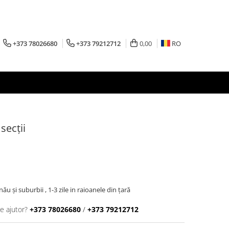
+373 78026680
+373 79212712
0,00
RO
secții
inău şi suburbii , 1-3 zile in raioanele din țară
e ajutor?
+373 78026680
/
+373 79212712