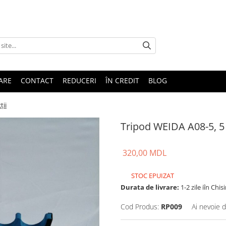
TARE
CONTACT
REDUCERI
ÎN CREDIT
BLOG
ții
Tripod WEIDA А08-5, 5 
320,00 MDL
STOC EPUIZAT
Durata de livrare:
1-2 zile iîn Chis
Cod Produs:
RP009
Ai nevoie d