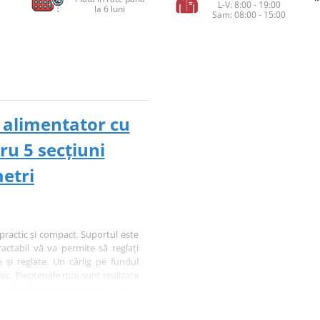
L-V: 8:00 - 19:00
la 6 luni
Sam: 08:00 - 15:00
c alimentator cu
u 5 secțiuni
metri
 practic și compact. Suportul este
tractabil vă va permite să reglați
te și reglate. Un cârlig pe fundul
nic. Pieptenele moi sunt realizate
 zgârieturi și de impacturi atunci