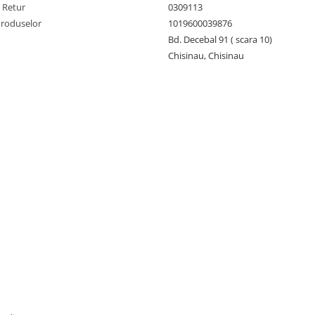
e Retur
0309113
Produselor
1019600039876
Bd. Decebal 91 ( scara 10)
Chisinau, Chisinau