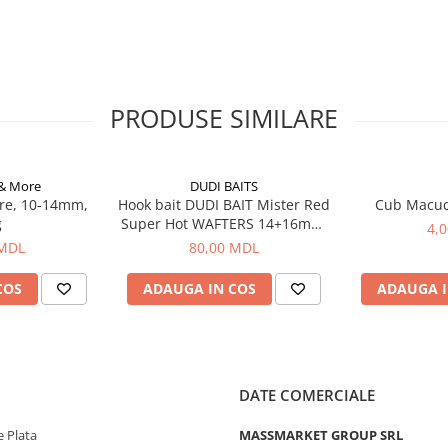
PRODUSE SIMILARE
 & More
DUDI BAITS
re, 10-14mm,
Hook bait DUDI BAIT Mister Red
Cub Macu
g
Super Hot WAFTERS 14+16mm,
4,
100g
 MDL
80,00 MDL
COS
ADAUGA IN COS
ADAUGA I
DATE COMERCIALE
 Plata
MASSMARKET GROUP SRL