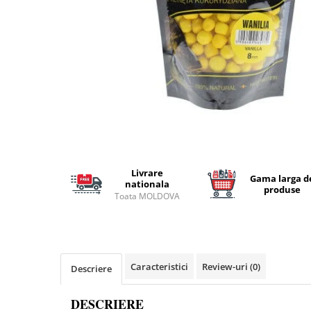
Lansete Feeder, Stationar, Pluta
Mulinete Feeder, Stationar, Pluta
Fire feeder, stationar
Plute si Indicatoare
Platforme feeder, suporturi,
tripoduri
Plumbi, cosulete, momitoare
Carlige Feeder, Stationar
Mincioguri si juvelnice
Accesorii monturi
Livrare
Gama larga d
Genti, huse, galeti
nationala
produse
Toata MOLDOVA
Accesorii si instrumente
Nada, momeala, aditivi
Pescuit la rapitor
Lansete la rapitor
Caracteristici
Review-uri
(0)
Descriere
Mulinete la rapitor
Fire rapitor
DESCRIERE