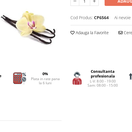
ADAUG
Cod Produs:
CP6564
Ai nevoie
Adauga la Favorite
Cere 
Consultanta
0%
e
profesionala
Plata in rate pana
L-V: 8:00 - 19:00
la 6 luni
Sam: 08:00 - 15:00