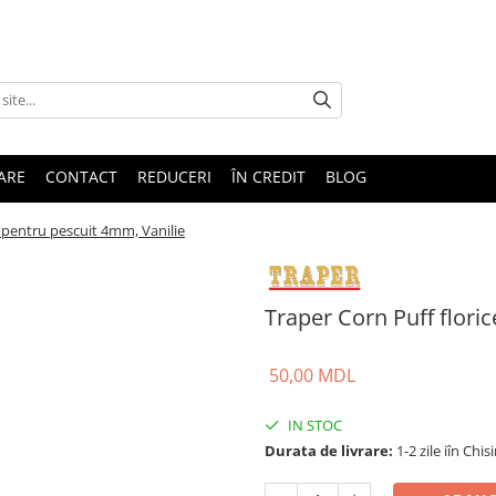
TARE
CONTACT
REDUCERI
ÎN CREDIT
BLOG
e pentru pescuit 4mm, Vanilie
Traper Corn Puff flori
50,00 MDL
IN STOC
Durata de livrare:
1-2 zile iîn Chis