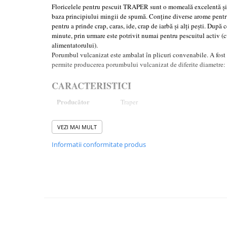
Carlige la rapitor
Floricelele pentru pescuit TRAPER sunt o momeală excelentă și 
Greutati la rapitor
baza principiului mingii de spumă. Conține diverse arome pentru a
pentru a prinde crap, caras, ide, crap de iarbă și alți pești. După 
Naluci
minute, prin urmare este potrivit numai pentru pescuitul activ (c
Accesorii rapitor
alimentatorului).
Monturi rapitor
Porumbul vulcanizat este ambalat în plicuri convenabile. A fost
permite producerea porumbului vulcanizat de diferite diametre
Forfaci la rapitor
Momeli la rapitor
CARACTERISTICI
Nada si momeala
Producător
Traper
Nada
Tip
Corn Puff
Pelete
VEZI MAI MULT
Boiles
Dimensiune
4 mm
Informatii conformitate produs
Wafters
Aromă
Vanilie
Pop-up
Momeala artificiala
Seminte si mix de seminte
Aditivi, arome, dipuri
Pescuit la copca