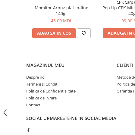
Bagajerie pescuit
CPK Carp
Momitor Arbuz plat in-line
Pop Up CPK Mie
Genti
140gr
40
Lazi
43,00 MDL
99,00
Huse
ADAUGA IN COS
ADAUGA IN 
Penare
Altele
Rucsac
Accesorii conexe pescuit
MAGAZINUL MEU
CLIENTI
Cântare
Instrumente
Despre noi
Metode de
Ochelari
Termeni si Conditii
Politica d
Barci, sonare
Politica de Confidentialitate
Garantia 
Politica de livrare
Accesorii pentru barci
Contact
Barci
Sonare
SOCIAL
URMARESTE-NE IN SOCIAL MEDIA
Camping pescuit
Accesorii