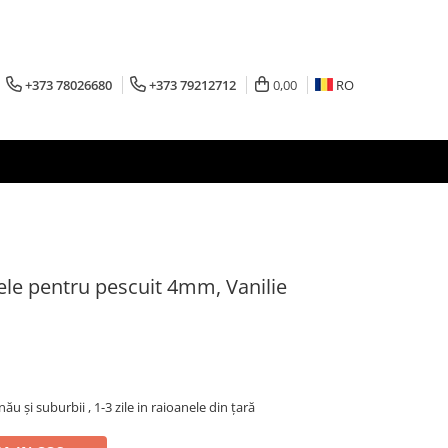
+373 78026680
+373 79212712
0,00
RO
cele pentru pescuit 4mm, Vanilie
inău şi suburbii , 1-3 zile in raioanele din țară