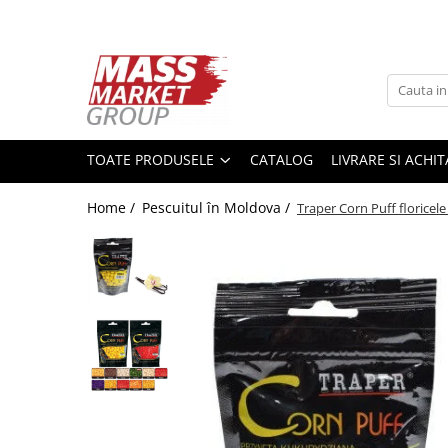
Toate Produsele
Pescuitul în Moldova
Pescuit la crap
TOATE PRODUSELE
CATALOG
LIVRARE SI ACHI
Lansete la crap
Mulinete la crap
Home /
Pescuitul în Moldova /
Traper Corn Puff floricel
Fire Crap
Plumbi, momitoare
Protectie, pastrare
Accesorii nadire, sondare
Accesorii, monturi crap
Rod Pod, picheti, suporti
Carlige crap
Avertizoare si swingere
Pescuit Feeder, Stationar, Pluta