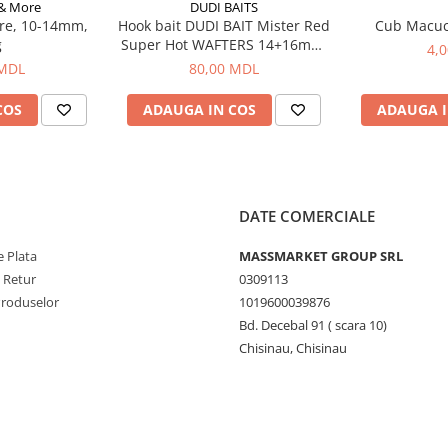
 & More
DUDI BAITS
re, 10-14mm,
Hook bait DUDI BAIT Mister Red
Cub Macu
g
Super Hot WAFTERS 14+16mm,
4,
100g
 MDL
80,00 MDL
COS
ADAUGA IN COS
ADAUGA I
DATE COMERCIALE
 Plata
MASSMARKET GROUP SRL
e Retur
0309113
Produselor
1019600039876
Bd. Decebal 91 ( scara 10)
Chisinau, Chisinau