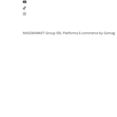
Aragazuri, incalzitoare
Corturi, Pavilioane
Frigidere
Lanterne
Mese
MASSMARKET Group SRL
Platforma E-commerce by Gomag
Paturi
Saci de dormit, saltele, perne
Scaune
Umbrele
Vesela
Imbracaminte, incaltaminte
Imbracaminte
Incaltaminte
Pescuit la Fitofag
Accesorii
Monturi
Pentru vinatori