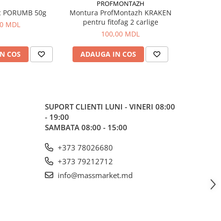
PROFMONTAZH
c PORUMB 50g
Montura ProfMontazh KRAKEN
Aluna Ti
pentru fitofag 2 carlige
00 MDL
100,00 MDL
N COS
ADAUGA IN COS
ADAUG
SUPORT CLIENTI
LUNI - VINERI 08:00
- 19:00
SAMBATA 08:00 - 15:00
+373 78026680
+373 79212712
info@massmarket.md