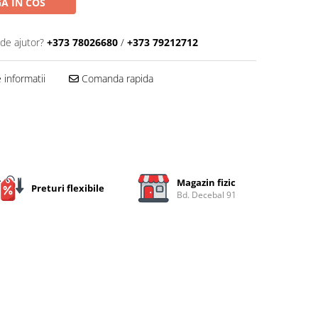
A IN COS
 de ajutor?
+373 78026680
/
+373 79212712
informatii
Comanda rapida
Magazin fizic
Preturi flexibile
Bd. Decebal 91