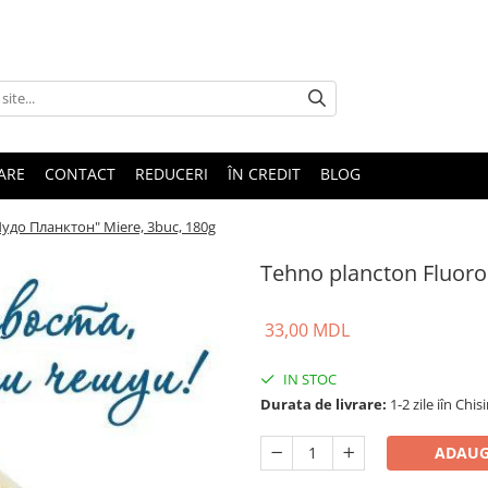
TARE
CONTACT
REDUCERI
ÎN CREDIT
BLOG
Чудо Планктон" Miere, 3buc, 180g
Tehno plancton Fluoro
33,00 MDL
IN STOC
Durata de livrare:
1-2 zile iîn Chis
ADAUG