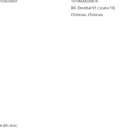
Produselor
1019600039876
Bd. Decebal 91 ( scara 10)
Chisinau, Chisinau
e din stoc.