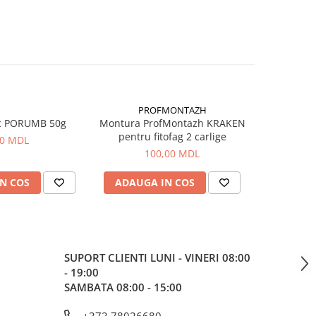
PROFMONTAZH
c PORUMB 50g
Montura ProfMontazh KRAKEN
Aluna Ti
pentru fitofag 2 carlige
00 MDL
100,00 MDL
N COS
ADAUGA IN COS
ADAUG
SUPORT CLIENTI
LUNI - VINERI 08:00
- 19:00
SAMBATA 08:00 - 15:00