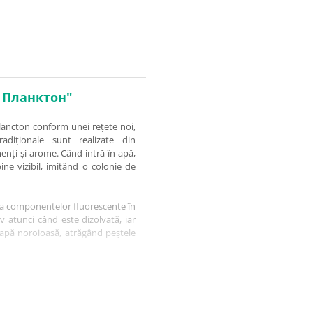
о Планктон"
ancton conform unei rețete noi,
adiționale sunt realizate din
nți și arome. Când intră în apă,
ne vizibil, imitând o colonie de
ța componentelor fluorescente în
v atunci când este dizolvată, iar
în apă noroioasă, atrăgând peștele
u pescuitul de fund al crapului
m și ca momeală suplimentară sau