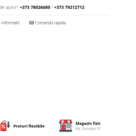
de ajutor?
+373 78026680
/
+373 79212712
informatii
Comanda rapida
Magazin fizic
Preturi flexibile
Bd. Decebal 91