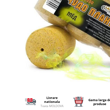
Lansete Feeder, Stationar, Pluta
Mulinete Feeder, Stationar, Pluta
Fire feeder, stationar
Plute si Indicatoare
Platforme feeder, suporturi,
tripoduri
Plumbi, cosulete, momitoare
Carlige Feeder, Stationar
Mincioguri si juvelnice
Accesorii monturi
Genti, huse, galeti
Accesorii si instrumente
Nada, momeala, aditivi
Pescuit la rapitor
Lansete la rapitor
Mulinete la rapitor
Livrare
Gama larga d
nationala
Fire rapitor
produse
Toata MOLDOVA