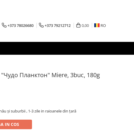
+373 78026680
+373 79212712
0,00
RO
 "Чудо Планктон" Miere, 3buc, 180g
inău şi suburbii , 1-3 zile in raioanele din țară
A IN COS