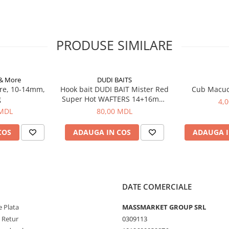
PRODUSE SIMILARE
 & More
DUDI BAITS
re, 10-14mm,
Hook bait DUDI BAIT Mister Red
Cub Macu
g
Super Hot WAFTERS 14+16mm,
4,
100g
 MDL
80,00 MDL
COS
ADAUGA IN COS
ADAUGA I
DATE COMERCIALE
 Plata
MASSMARKET GROUP SRL
e Retur
0309113