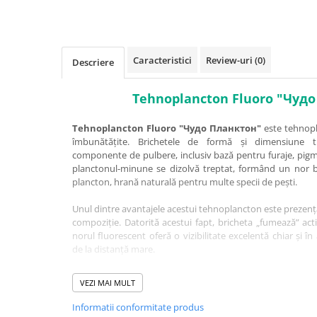
Carlige la rapitor
Greutati la rapitor
Naluci
Accesorii rapitor
Caracteristici
Review-uri
(0)
Descriere
Monturi rapitor
Forfaci la rapitor
Tehnoplancton Fluoro "Чуд
Momeli la rapitor
Tehnoplancton Fluoro "Чудо Планктон"
este tehnopl
Nada si momeala
îmbunătățite. Brichetele de formă și dimensiune tr
Nada
componente de pulbere, inclusiv bază pentru furaje, pigme
planctonul-minune se dizolvă treptat, formând un nor bi
Pelete
plancton, hrană naturală pentru multe specii de pești.
Boiles
Wafters
Unul dintre avantajele acestui tehnoplancton este prezen
compoziție. Datorită acestui fapt, bricheta „fumează” acti
Pop-up
norul fluorescent oferă o vizibilitate excelentă chiar și 
Momeala artificiala
de la distanță mare.
Seminte si mix de seminte
Tehnoplancton Fluoro "Чудо Планктон" este folosit pentr
Aditivi, arome, dipuri
VEZI MAI MULT
argintiu, al crapului de iarbă, și al altor pești, precu
Pescuit la copca
principală.
Informatii conformitate produs