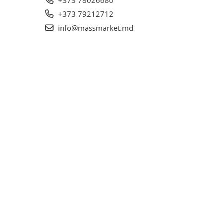
+373 78026680
+373 79212712
info@massmarket.md