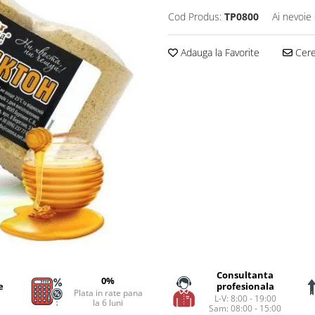
Cod Produs:
TP0800
Ai nevoie 
Adauga la Favorite
Cere 
Consultanta
0%
e
profesionala
Plata in rate pana
L-V: 8:00 - 19:00
la 6 luni
Sam: 08:00 - 15:00