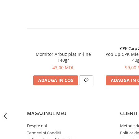
Bagajerie pescuit
Compoziţie:
Genti
- baza de alimente;
- arome;
Lazi
- aditivi aromatizanti;
Huse
- componente care stimulează apetitul.
Penare
În amba
laj:
3 bucăți.
Altele
CPK Carp
Rucsac
G
reutate:
180 grame (60 grame x 3).
Momitor Arbuz plat in-line
Pop Up CPK Mie
Accesorii conexe pescuit
140gr
40
43,00 MDL
99,00
Cântare
Instrumente
ADAUGA IN COS
ADAUGA IN 
Ochelari
Barci, sonare
Accesorii pentru barci
Barci
MAGAZINUL MEU
CLIENTI
Sonare
Despre noi
Metode de
Camping pescuit
Termeni si Conditii
Politica d
Accesorii