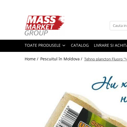
Toate Produsele
Pescuitul în Moldova
Pescuit la crap
TOATE PRODUSELE
CATALOG
LIVRARE SI ACHI
Lansete la crap
Mulinete la crap
Home /
Pescuitul în Moldova /
Tehno plancton Fluoro "
Fire Crap
Plumbi, momitoare
Protectie, pastrare
Accesorii nadire, sondare
Accesorii, monturi crap
Rod Pod, picheti, suporti
Carlige crap
Avertizoare si swingere
Pescuit Feeder, Stationar, Pluta