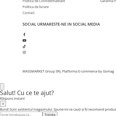
Politica de Confidentialitate
Garantia 
Aragazuri, incalzitoare
Politica de livrare
Corturi, Pavilioane
Contact
Frigidere
SOCIAL
URMARESTE-NE IN SOCIAL MEDIA
Lanterne
Mese
Paturi
Saci de dormit, saltele, perne
Scaune
Umbrele
Vesela
MASSMARKET Group SRL
Platforma E-commerce by Gomag
Imbracaminte, incaltaminte
Imbracaminte
Incaltaminte
Salut! Cu ce te ajut?
Pescuit la Fitofag
Răspuns instant
Accesorii
×
Monturi
Bună! Sunt asistentul magazinului. Spune-mi ce cauți și îți recomand produs
Trimite
Pentru vinatori