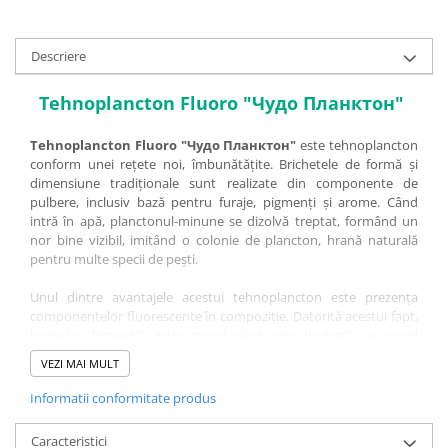
Bagajerie pescuit
Genti
Descriere
Lazi
Huse
Tehnoplancton Fluoro "Чудо Планктон"
Penare
Altele
Tehnoplancton Fluoro "Чудо Планктон"
este tehnoplancton
conform unei rețete noi, îmbunătățite. Brichetele de formă și
Rucsac
dimensiune tradiționale sunt realizate din componente de
Accesorii conexe pescuit
pulbere, inclusiv bază pentru furaje, pigmenți și arome. Când
intră în apă, planctonul-minune se dizolvă treptat, formând un
Cântare
nor bine vizibil, imitând o colonie de plancton, hrană naturală
Instrumente
pentru multe specii de pești.
Ochelari
Unul dintre avantajele acestui tehnoplancton este prezența
Barci, sonare
componentelor fluorescente în compoziție. Datorită acestui fapt,
Accesorii pentru barci
bricheta „fumează” activ atunci când este dizolvată, iar norul
fluorescent oferă o vizibilitate excelentă chiar și în apă noroioasă,
Barci
VEZI MAI MULT
atrăgând peștele de la distanță mare.
Sonare
Informatii conformitate produs
Camping pescuit
Tehnoplancton Fluoro "Чудо Планктон" este folosit pentru
pescuitul de fund al crapului argintiu, al crapului de iarbă, și al
Accesorii
Caracteristici