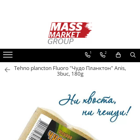
Toate Produsele
Pescuitul în Moldova
Pescuit la crap
Lansete la crap
1
2
Mulinete la crap
Tehno plancton Fluoro "Чудо Планктон" Anis,
Fire Crap
3buc, 180g
Plumbi, momitoare
Protectie, pastrare
Accesorii nadire, sondare
Accesorii, monturi crap
Rod Pod, picheti, suporti
Carlige crap
Avertizoare si swingere
Pescuit Feeder, Stationar, Pluta