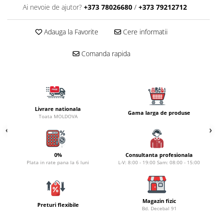
Carlige la rapitor
Ai nevoie de ajutor?
+373 78026680
/
+373 79212712
Greutati la rapitor
Naluci
Adauga la Favorite
Cere informatii
Accesorii rapitor
Monturi rapitor
Comanda rapida
Forfaci la rapitor
Momeli la rapitor
Nada si momeala
Nada
Livrare nationala
Gama larga de produse
Pelete
Toata MOLDOVA
Boiles
Wafters
Pop-up
0%
Consultanta profesionala
Plata in rate pana la 6 luni
L-V: 8:00 - 19:00 Sam: 08:00 - 15:00
Momeala artificiala
Seminte si mix de seminte
Aditivi, arome, dipuri
Magazin fizic
Pescuit la copca
Preturi flexibile
Bd. Decebal 91