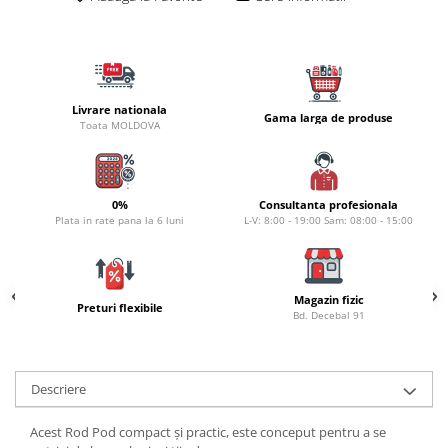
Naluci
Accesorii rapitor
Monturi rapitor
Forfaci la rapitor
Livrare nationala
Gama larga de produse
Momeli la rapitor
Toata MOLDOVA
Nada si momeala
Nada
Pelete
0%
Consultanta profesionala
Plata in rate pana la 6 luni
L-V: 8:00 - 19:00 Sam: 08:00 - 15:00
Boiles
Wafters
Pop-up
Magazin fizic
Momeala artificiala
Preturi flexibile
Bd. Decebal 91
Seminte si mix de seminte
Aditivi, arome, dipuri
Pescuit la copca
Descriere
Bagajerie pescuit
Acest Rod Pod compact și practic, este conceput pentru a se
Genti