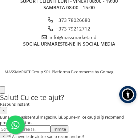
SUPORT CLIENTI
LUNI - VINERI 08:00 - 19:00
SAMBATA 08:00 - 15:00
+373 78026680
+373 79212712
info@massmarket.md
SOCIAL
URMARESTE-NE IN SOCIAL MEDIA
MASSMARKET Group SRL
Platforma E-commerce by Gomag
Salut! Cu ce te ajut?
Răspuns instant
×
Bună! Sunt asistentul magazinului. Spune-mi ce cauți și îți recomand
produse din stoc.
Trimite
×
👋 Ai nevoie de ajutor sau o recomandare?