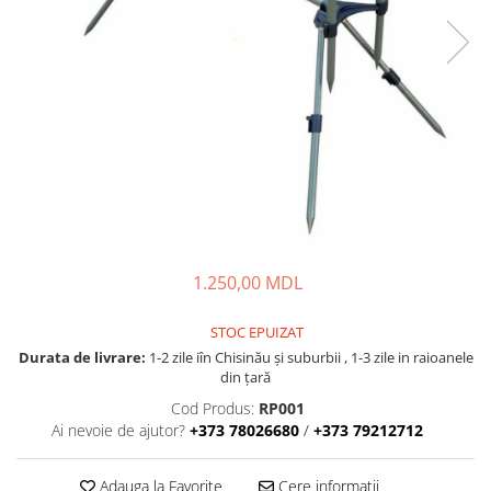
Fire feeder, stationar
Plute si Indicatoare
Platforme feeder, suporturi,
tripoduri
Plumbi, cosulete, momitoare
Carlige Feeder, Stationar
Mincioguri si juvelnice
Accesorii monturi
Genti, huse, galeti
Accesorii si instrumente
1.250,00 MDL
Nada, momeala, aditivi
Pescuit la rapitor
STOC EPUIZAT
Durata de livrare:
1-2 zile iîn Chisinău şi suburbii , 1-3 zile in raioanele
Lansete la rapitor
din țară
Mulinete la rapitor
Cod Produs:
RP001
Fire rapitor
Ai nevoie de ajutor?
+373 78026680
/
+373 79212712
Carlige la rapitor
Greutati la rapitor
Adauga la Favorite
Cere informatii