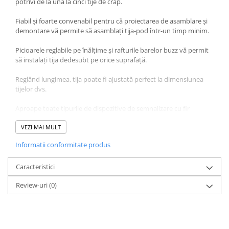
potrivi de la una la cinci tije de crap.
Lazi
Fiabil și foarte convenabil pentru că proiectarea de asamblare și
Huse
demontare vă permite să asamblați tija-pod într-un timp minim.
Penare
Picioarele reglabile pe înălțime și rafturile barelor buzz vă permit
Altele
să instalați tija dedesubt pe orice suprafață.
Rucsac
Accesorii conexe pescuit
Reglând lungimea, tija poate fi ajustată perfect la dimensiunea
tijelor dvs.
Cântare
Instrumente
Aproape toate tipurile de dispozitive de semnalizare cu fir
standard pot fi instalate pe acest model.
Ochelari
VEZI MAI MULT
Barci, sonare
Vine cu o husă de marcă.
Informatii conformitate produs
Fabricat din aliaj de aluminiu.
Accesorii pentru barci
Înălțimea minimă - 45 cm
Barci
Înălțimea maximă-85 cm
Caracteristici
Lungime minimă - 82 cm
Sonare
Review-uri
(0)
Lungime maximă-130 cm
Camping pescuit
Buz-bare lățime-65 cm
Distanța dintre tije-15 cm
Accesorii
Pliat 77 * 23 * 7cm
Aragazuri, incalzitoare
Greutate 2,7 kg