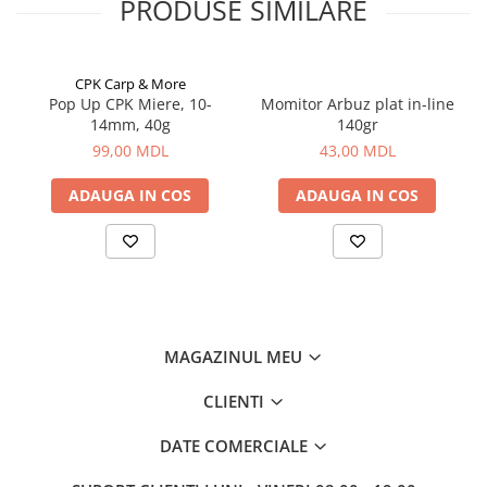
PRODUSE SIMILARE
Corturi, Pavilioane
Frigidere
Lanterne
CPK Carp & More
Mese
Pop Up CPK Miere, 10-
Momitor Arbuz plat in-line
Paturi
14mm, 40g
140gr
Saci de dormit, saltele, perne
99,00 MDL
43,00 MDL
Scaune
ADAUGA IN COS
ADAUGA IN COS
Umbrele
Vesela
Imbracaminte, incaltaminte
Imbracaminte
Incaltaminte
Pescuit la Fitofag
MAGAZINUL MEU
Accesorii
CLIENTI
Monturi
DATE COMERCIALE