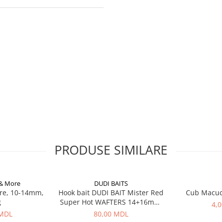
PRODUSE SIMILARE
 & More
DUDI BAITS
re, 10-14mm,
Hook bait DUDI BAIT Mister Red
Cub Macu
g
Super Hot WAFTERS 14+16mm,
4,
100g
 MDL
80,00 MDL