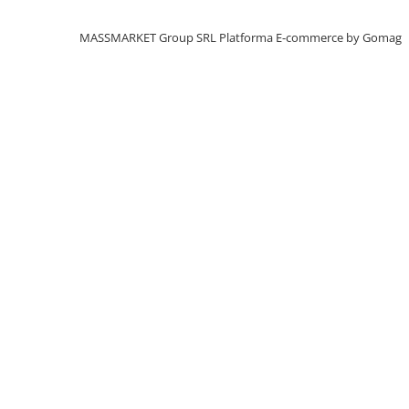
Aragazuri, incalzitoare
MASSMARKET Group SRL
Platforma E-commerce by Gomag
Corturi, Pavilioane
Frigidere
Lanterne
Mese
Paturi
Saci de dormit, saltele, perne
Scaune
Umbrele
Vesela
Imbracaminte, incaltaminte
Imbracaminte
Incaltaminte
Pescuit la Fitofag
Accesorii
Monturi
Pentru vinatori