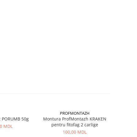
PROFMONTAZH
c PORUMB 50g
Montura ProfMontazh KRAKEN
Aluna Ti
pentru fitofag 2 carlige
00 MDL
100,00 MDL