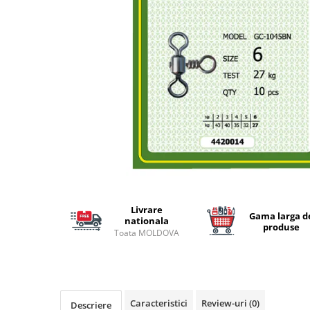
Lansete Feeder, Stationar, Pluta
Mulinete Feeder, Stationar, Pluta
Fire feeder, stationar
Plute si Indicatoare
Platforme feeder, suporturi,
tripoduri
Plumbi, cosulete, momitoare
Carlige Feeder, Stationar
Mincioguri si juvelnice
Accesorii monturi
Genti, huse, galeti
Accesorii si instrumente
Livrare
Gama larga d
Nada, momeala, aditivi
nationala
produse
Toata MOLDOVA
Pescuit la rapitor
Lansete la rapitor
Mulinete la rapitor
Fire rapitor
Caracteristici
Review-uri
(0)
Descriere