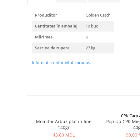
Carlige la rapitor
Greutati la rapitor
Producător
Golden Catch
Naluci
Accesorii rapitor
Cantitatea în ambalaj
10 buc
Monturi rapitor
Mărimea
6
Forfaci la rapitor
Sarcina de rupere
27 kg
Momeli la rapitor
Nada si momeala
Informatii conformitate produs
Nada
Pelete
Boiles
Wafters
Pop-up
Momeala artificiala
Seminte si mix de seminte
CPK Carp
Momitor Arbuz plat in-line
Pop Up CPK Mie
Aditivi, arome, dipuri
140gr
40
Pescuit la copca
43,00 MDL
99,00