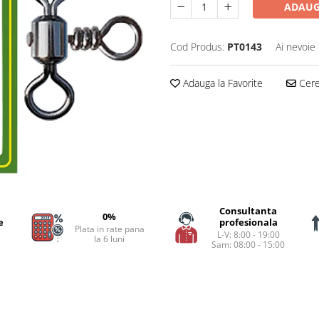
ADAUG
Cod Produs:
PT0143
Ai nevoie 
Adauga la Favorite
Cere 
Consultanta
0%
e
profesionala
Plata in rate pana
L-V: 8:00 - 19:00
la 6 luni
Sam: 08:00 - 15:00