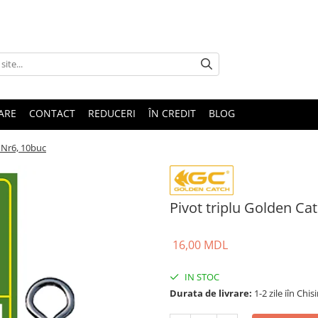
TARE
CONTACT
REDUCERI
ÎN CREDIT
BLOG
 Nr6, 10buc
Pivot triplu Golden Ca
16,00 MDL
IN STOC
Durata de livrare:
1-2 zile iîn Chis