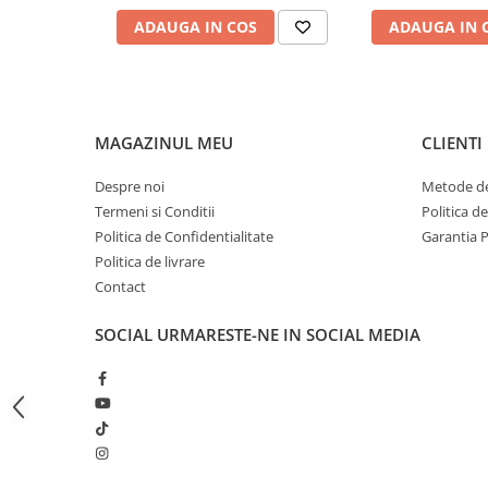
Bagajerie pescuit
ADAUGA IN COS
ADAUGA IN 
Genti
Lazi
Huse
Penare
MAGAZINUL MEU
CLIENTI
Altele
Rucsac
Despre noi
Metode de
Accesorii conexe pescuit
Termeni si Conditii
Politica d
Politica de Confidentialitate
Garantia 
Cântare
Politica de livrare
Instrumente
Contact
Ochelari
Barci, sonare
SOCIAL
URMARESTE-NE IN SOCIAL MEDIA
Accesorii pentru barci
Barci
Sonare
Camping pescuit
Accesorii