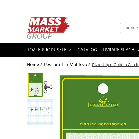
Toate Produsele
Pescuitul în Moldova
Pescuit la crap
TOATE PRODUSELE
CATALOG
LIVRARE SI ACHI
Lansete la crap
Mulinete la crap
Home /
Pescuitul în Moldova /
Pivot triplu Golden Catch
Fire Crap
Plumbi, momitoare
Protectie, pastrare
Accesorii nadire, sondare
Accesorii, monturi crap
Rod Pod, picheti, suporti
Carlige crap
Avertizoare si swingere
Pescuit Feeder, Stationar, Pluta