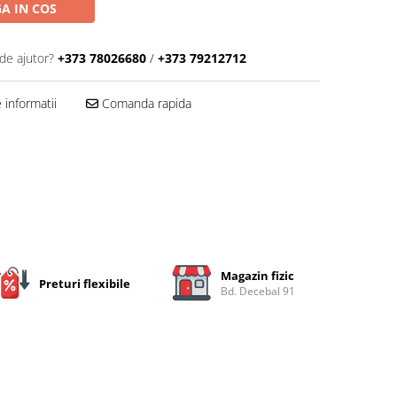
A IN COS
de ajutor?
+373 78026680
/
+373 79212712
informatii
Comanda rapida
Magazin fizic
Preturi flexibile
Bd. Decebal 91