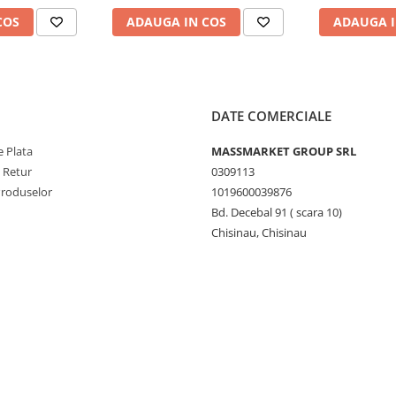
COS
ADAUGA IN COS
ADAUGA I
DATE COMERCIALE
 Plata
MASSMARKET GROUP SRL
e Retur
0309113
Produselor
1019600039876
Bd. Decebal 91 ( scara 10)
Chisinau, Chisinau