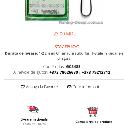
Fire feeder, stationar
Plute si Indicatoare
Platforme feeder, suporturi,
tripoduri
23,00 MDL
Plumbi, cosulete, momitoare
Carlige Feeder, Stationar
STOC EPUIZAT
Mincioguri si juvelnice
Durata de livrare:
1-2 zile iîn Chisinău şi suburbii , 1-3 zile in raioanele
Accesorii monturi
din țară
Genti, huse, galeti
Cod Produs:
GC3485
Accesorii si instrumente
Ai nevoie de ajutor?
+373 78026680
/
+373 79212712
Nada, momeala, aditivi
Pescuit la rapitor
Adauga la Favorite
Cere informatii
Lansete la rapitor
Mulinete la rapitor
Fire rapitor
Carlige la rapitor
Livrare nationala
Gama larga de produse
Toata MOLDOVA
Greutati la rapitor