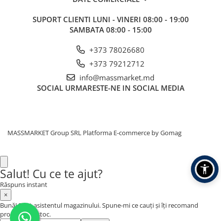
Corturi, Pavilioane
Frigidere
SUPORT CLIENTI
LUNI - VINERI 08:00 - 19:00
SAMBATA 08:00 - 15:00
Lanterne
Mese
+373 78026680
Paturi
+373 79212712
Saci de dormit, saltele, perne
info@massmarket.md
Scaune
SOCIAL
URMARESTE-NE IN SOCIAL MEDIA
Umbrele
Vesela
Imbracaminte, incaltaminte
MASSMARKET Group SRL
Platforma E-commerce by Gomag
Imbracaminte
Incaltaminte
Pescuit la Fitofag
Salut! Cu ce te ajut?
Accesorii
Răspuns instant
Monturi
×
Bună! Sunt asistentul magazinului. Spune-mi ce cauți și îți recomand
produse din stoc.