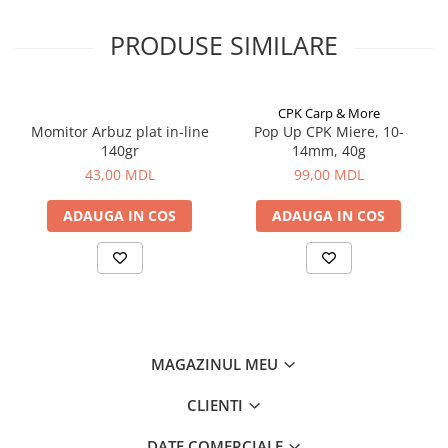
Lazi
PRODUSE SIMILARE
Huse
Penare
Altele
CPK Carp & More
Rucsac
Momitor Arbuz plat in-line
Pop Up CPK Miere, 10-
140gr
14mm, 40g
Accesorii conexe pescuit
43,00 MDL
99,00 MDL
Cântare
Instrumente
ADAUGA IN COS
ADAUGA IN COS
Ochelari
Barci, sonare
Accesorii pentru barci
Barci
Sonare
MAGAZINUL MEU
Camping pescuit
Accesorii
CLIENTI
Aragazuri, incalzitoare
DATE COMERCIALE