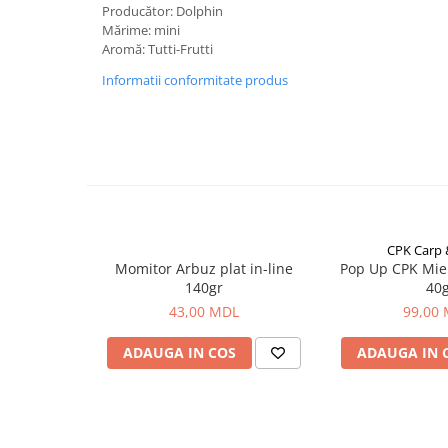
Carlige la rapitor
Producător: Dolphin
Greutati la rapitor
Mărime: mini
Aromă: Tutti-Frutti
Naluci
Accesorii rapitor
Informatii conformitate produs
Monturi rapitor
Forfaci la rapitor
Momeli la rapitor
Nada si momeala
Nada
Pelete
CPK Carp
Boiles
Momitor Arbuz plat in-line
Pop Up CPK Mie
140gr
40
Wafters
43,00 MDL
99,00
Pop-up
Momeala artificiala
ADAUGA IN COS
ADAUGA IN 
Seminte si mix de seminte
Aditivi, arome, dipuri
Pescuit la copca