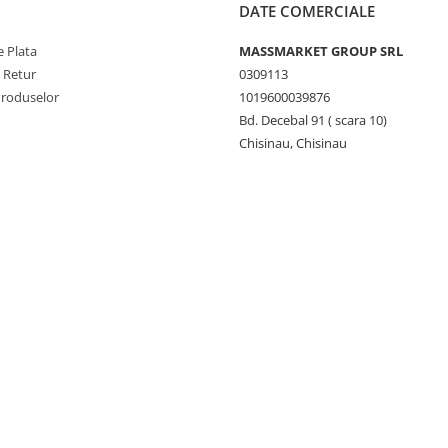
DATE COMERCIALE
 Plata
MASSMARKET GROUP SRL
e Retur
0309113
Produselor
1019600039876
Bd. Decebal 91 ( scara 10)
Chisinau, Chisinau