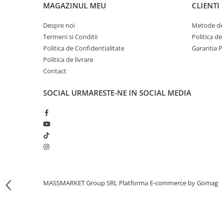
Bagajerie pescuit
MAGAZINUL MEU
CLIENTI
Genti
Despre noi
Metode de
Lazi
Termeni si Conditii
Politica d
Huse
Politica de Confidentialitate
Garantia 
Penare
Politica de livrare
Altele
Contact
Rucsac
SOCIAL
URMARESTE-NE IN SOCIAL MEDIA
Accesorii conexe pescuit
Cântare
Instrumente
Ochelari
Barci, sonare
Accesorii pentru barci
Barci
MASSMARKET Group SRL
Platforma E-commerce by Gomag
Sonare
Camping pescuit
Accesorii