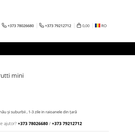
+373 78026680
+373 79212712
0,00
RO
utti mini
inău şi suburbii , 1-3 zile in raioanele din țară
de ajutor?
+373 78026680
/
+373 79212712