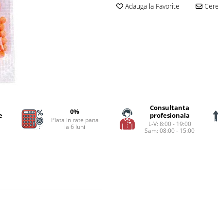
Adauga la Favorite
Cere 
Consultanta
0%
e
profesionala
Plata in rate pana
L-V: 8:00 - 19:00
la 6 luni
Sam: 08:00 - 15:00