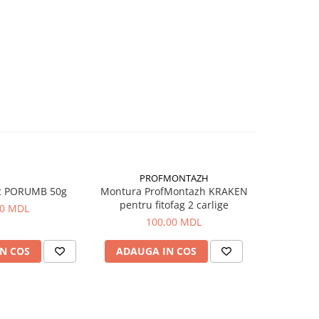
PROFMONTAZH
c PORUMB 50g
Montura ProfMontazh KRAKEN
Aluna Ti
pentru fitofag 2 carlige
00 MDL
100,00 MDL
N COS
ADAUGA IN COS
ADAUG