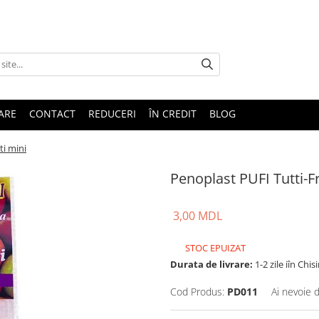
TARE
CONTACT
REDUCERI
ÎN CREDIT
BLOG
ti mini
Penoplast PUFI Tutti-Fr
3,00 MDL
STOC EPUIZAT
Durata de livrare:
1-2 zile iîn Chis
Cod Produs:
PD011
Ai nevoie 