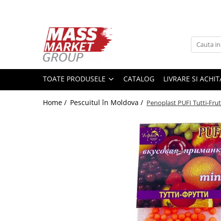
Toate Produsele
Pescuitul în Moldova
Pescuit la crap
TOATE PRODUSELE
CATALOG
LIVRARE SI ACHI
Lansete la crap
Mulinete la crap
Home /
Pescuitul în Moldova /
Penoplast PUFI Tutti-Frut
Fire Crap
Plumbi, momitoare
Protectie, pastrare
Accesorii nadire, sondare
Accesorii, monturi crap
Rod Pod, picheti, suporti
Carlige crap
Avertizoare si swingere
Pescuit Feeder, Stationar, Pluta