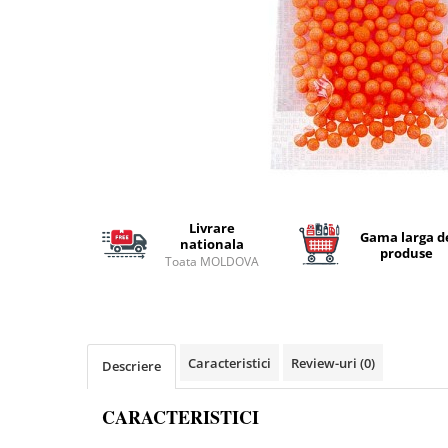
Lansete Feeder, Stationar, Pluta
Mulinete Feeder, Stationar, Pluta
Fire feeder, stationar
Plute si Indicatoare
Platforme feeder, suporturi,
tripoduri
Plumbi, cosulete, momitoare
Carlige Feeder, Stationar
Mincioguri si juvelnice
Livrare
Accesorii monturi
Gama larga d
nationala
produse
Genti, huse, galeti
Toata MOLDOVA
Accesorii si instrumente
Nada, momeala, aditivi
Pescuit la rapitor
Caracteristici
Review-uri
(0)
Descriere
Lansete la rapitor
Mulinete la rapitor
CARACTERISTICI
Fire rapitor