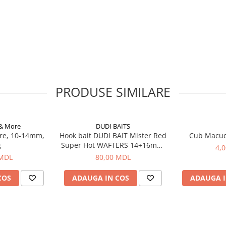
PRODUSE SIMILARE
 & More
DUDI BAITS
re, 10-14mm,
Hook bait DUDI BAIT Mister Red
Cub Macu
g
Super Hot WAFTERS 14+16mm,
4,
100g
 MDL
80,00 MDL
COS
ADAUGA IN COS
ADAUGA I