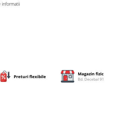
informatii
Magazin fizic
Preturi flexibile
Bd. Decebal 91