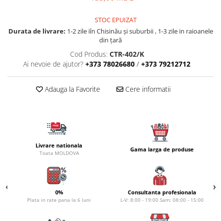
Naluci
STOC EPUIZAT
Accesorii rapitor
Durata de livrare:
1-2 zile iîn Chisinău şi suburbii , 1-3 zile in raioanele
Monturi rapitor
din țară
Forfaci la rapitor
Cod Produs:
CTR-402/K
Momeli la rapitor
Ai nevoie de ajutor?
+373 78026680
/
+373 79212712
Nada si momeala
Nada
Adauga la Favorite
Cere informatii
Pelete
Boiles
Wafters
Pop-up
Livrare nationala
Gama larga de produse
Momeala artificiala
Toata MOLDOVA
Seminte si mix de seminte
Aditivi, arome, dipuri
Pescuit la copca
0%
Consultanta profesionala
Plata in rate pana la 6 luni
L-V: 8:00 - 19:00 Sam: 08:00 - 15:00
Bagajerie pescuit
Genti