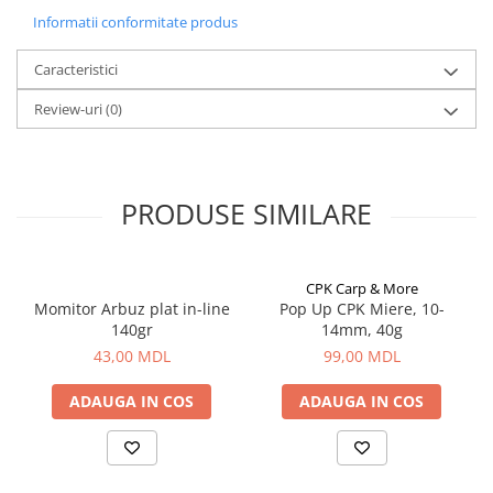
Corturi, Pavilioane
Informatii conformitate produs
Ambalaj
Cutie
Frigidere
Lanterne
Caracteristici
Mese
Capacitate bobină - 0,30 / 195 0,35 / 145 0,40 / 110 LBS / YDS
Review-uri
(0)
Paturi
10/215 12/160 15/120 mm / m
Saci de dormit, saltele, perne
Scaune
PRODUSE SIMILARE
Umbrele
Vesela
Imbracaminte, incaltaminte
CPK Carp & More
Imbracaminte
Momitor Arbuz plat in-line
Pop Up CPK Miere, 10-
Incaltaminte
140gr
14mm, 40g
43,00 MDL
99,00 MDL
Pescuit la Fitofag
Accesorii
ADAUGA IN COS
ADAUGA IN COS
Monturi