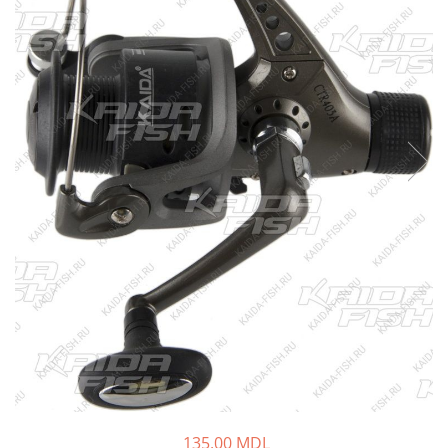
Fire feeder, stationar
Plute si Indicatoare
Platforme feeder, suporturi,
tripoduri
Plumbi, cosulete, momitoare
Carlige Feeder, Stationar
Mincioguri si juvelnice
Accesorii monturi
Genti, huse, galeti
Accesorii si instrumente
Nada, momeala, aditivi
Pescuit la rapitor
Lansete la rapitor
Mulinete la rapitor
Fire rapitor
Carlige la rapitor
Greutati la rapitor
135,00 MDL