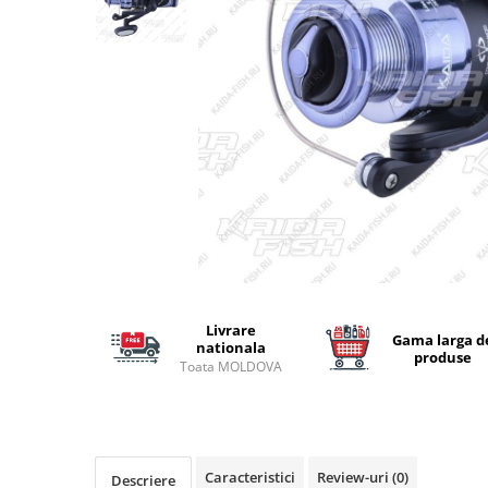
Lansete Feeder, Stationar, Pluta
Mulinete Feeder, Stationar, Pluta
Fire feeder, stationar
Plute si Indicatoare
Platforme feeder, suporturi,
tripoduri
Plumbi, cosulete, momitoare
Carlige Feeder, Stationar
Mincioguri si juvelnice
Accesorii monturi
Genti, huse, galeti
Accesorii si instrumente
Livrare
Gama larga d
Nada, momeala, aditivi
nationala
produse
Toata MOLDOVA
Pescuit la rapitor
Lansete la rapitor
Mulinete la rapitor
Fire rapitor
Caracteristici
Review-uri
(0)
Descriere