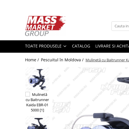
Toate Produsele
Pescuitul în Moldova
Pescuit la crap
TOATE PRODUSELE
CATALOG
LIVRARE SI ACHI
Lansete la crap
Mulinete la crap
Home /
Pescuitul în Moldova /
Mulinetă cu Baitrunner K
Fire Crap
Plumbi, momitoare
Protectie, pastrare
Accesorii nadire, sondare
Accesorii, monturi crap
Rod Pod, picheti, suporti
Carlige crap
Avertizoare si swingere
Pescuit Feeder, Stationar, Pluta