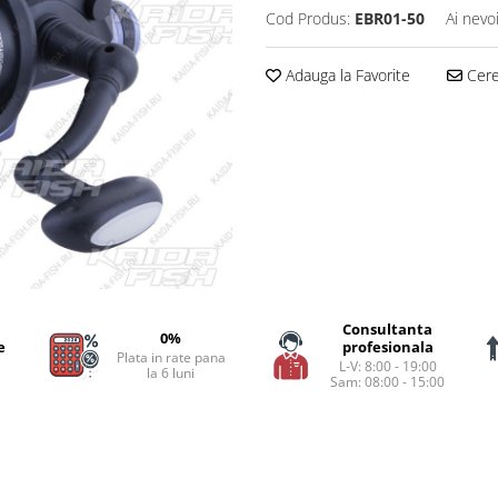
Cod Produs:
EBR01-50
Ai nevo
Adauga la Favorite
Cere 
Consultanta
0%
e
profesionala
Plata in rate pana
L-V: 8:00 - 19:00
la 6 luni
Sam: 08:00 - 15:00