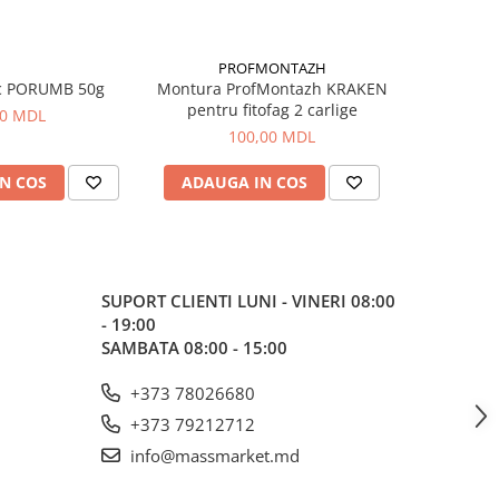
PROFMONTAZH
c PORUMB 50g
Montura ProfMontazh KRAKEN
Aluna Ti
pentru fitofag 2 carlige
00 MDL
100,00 MDL
N COS
ADAUGA IN COS
ADAUG
SUPORT CLIENTI
LUNI - VINERI 08:00
- 19:00
SAMBATA 08:00 - 15:00
+373 78026680
+373 79212712
info@massmarket.md