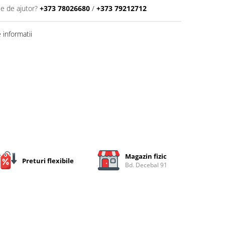
ie de ajutor?
+373 78026680
/
+373 79212712
informatii
Magazin fizic
Preturi flexibile
Bd. Decebal 91