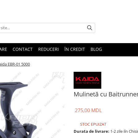
TARE
CONTACT
REDUCERI
ÎN CREDIT
BLOG
aida EBR-01 5000
Mulinetă cu Baitrunne
275,00 MDL
STOC EPUIZAT
Durata de livrare:
1-2 zile iîn Chis