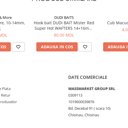
 & More
DUDI BAITS
re, 10-14mm,
Hook bait DUDI BAIT Mister Red
Cub Macu
g
Super Hot WAFTERS 14+16mm,
4,
100g
 MDL
80,00 MDL
COS
ADAUGA IN COS
ADAUGA I
DATE COMERCIALE
 Plata
MASSMARKET GROUP SRL
e Retur
0309113
Produselor
1019600039876
Bd. Decebal 91 ( scara 10)
Chisinau, Chisinau