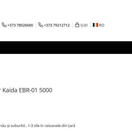
+373 78026680
+373 79212712
0,00
RO
r Kaida EBR-01 5000
inău şi suburbii , 1-3 zile in raioanele din țară