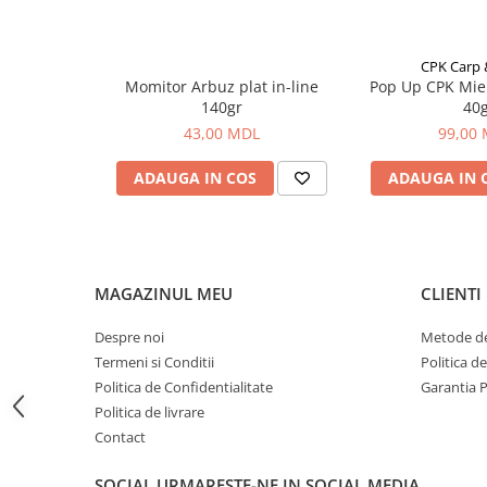
Bagajerie pescuit
Genti
Lazi
CPK Carp
Momitor Arbuz plat in-line
Pop Up CPK Mie
Huse
140gr
40
Penare
43,00 MDL
99,00
Altele
ADAUGA IN COS
ADAUGA IN 
Rucsac
Accesorii conexe pescuit
Cântare
Instrumente
MAGAZINUL MEU
CLIENTI
Ochelari
Barci, sonare
Despre noi
Metode de
Accesorii pentru barci
Termeni si Conditii
Politica d
Politica de Confidentialitate
Garantia 
Barci
Politica de livrare
Sonare
Contact
Camping pescuit
Accesorii
SOCIAL
URMARESTE-NE IN SOCIAL MEDIA