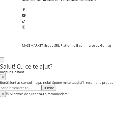
Aragazuri, incalzitoare
Corturi, Pavilioane
Frigidere
Lanterne
Mese
Paturi
Saci de dormit, saltele, perne
MASSMARKET Group SRL
Platforma E-commerce by Gomag
Scaune
Umbrele
Vesela
Salut! Cu ce te ajut?
Imbracaminte, incaltaminte
Răspuns instant
×
Imbracaminte
Bună! Sunt asistentul magazinului. Spune-mi ce cauți și îți recomand produs
Incaltaminte
Trimite
Pescuit la Fitofag
×
👋 Ai nevoie de ajutor sau o recomandare?
Accesorii
Monturi
Pentru vinatori