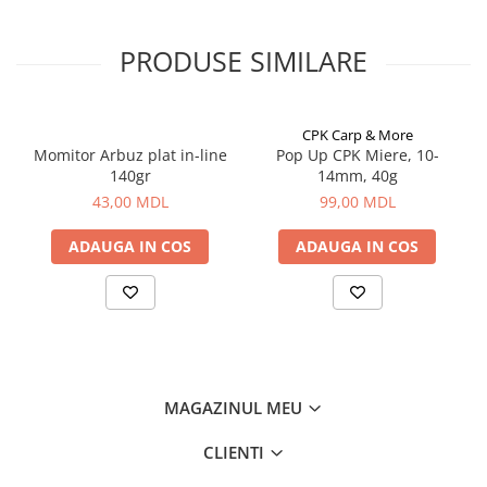
Corturi, Pavilioane
Frigidere
PRODUSE SIMILARE
Lanterne
Mese
Paturi
CPK Carp & More
Saci de dormit, saltele, perne
Momitor Arbuz plat in-line
Pop Up CPK Miere, 10-
140gr
14mm, 40g
Scaune
43,00 MDL
99,00 MDL
Umbrele
Vesela
ADAUGA IN COS
ADAUGA IN COS
Imbracaminte, incaltaminte
Imbracaminte
Incaltaminte
Pescuit la Fitofag
Accesorii
MAGAZINUL MEU
Monturi
CLIENTI