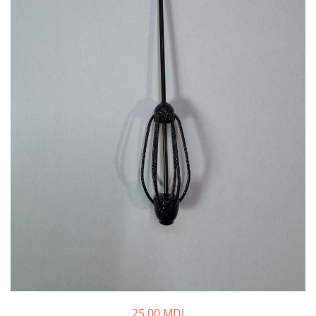
Fire feeder, stationar
Plute si Indicatoare
Platforme feeder, suporturi,
tripoduri
Plumbi, cosulete, momitoare
Carlige Feeder, Stationar
Mincioguri si juvelnice
Accesorii monturi
Genti, huse, galeti
Accesorii si instrumente
Nada, momeala, aditivi
Pescuit la rapitor
Lansete la rapitor
Mulinete la rapitor
Fire rapitor
Carlige la rapitor
Greutati la rapitor
25,00 MDL