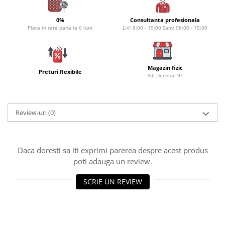
Lazi
0%
Consultanta profesionala
Huse
Plata in rate pana la 6 luni
L-V: 8:00 - 19:00 Sam: 08:00 - 15:00
Penare
Altele
Rucsac
Magazin fizic
Preturi flexibile
Bd. Decebal 91
Accesorii conexe pescuit
Cântare
Instrumente
Review-uri
(0)
Ochelari
Barci, sonare
Accesorii pentru barci
Daca doresti sa iti exprimi parerea despre acest produs
poti adauga un review.
Barci
Sonare
SCRIE UN REVIEW
Camping pescuit
Accesorii
Aragazuri, incalzitoare