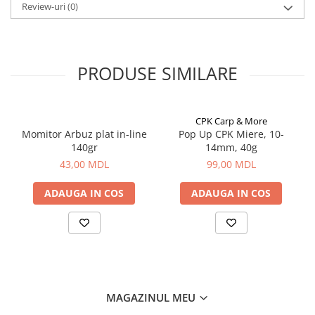
Review-uri
(0)
Aragazuri, incalzitoare
Corturi, Pavilioane
Frigidere
Lanterne
PRODUSE SIMILARE
Mese
Paturi
CPK Carp & More
Saci de dormit, saltele, perne
Momitor Arbuz plat in-line
Pop Up CPK Miere, 10-
Scaune
140gr
14mm, 40g
Umbrele
43,00 MDL
99,00 MDL
Vesela
ADAUGA IN COS
ADAUGA IN COS
Imbracaminte, incaltaminte
Imbracaminte
Incaltaminte
Pescuit la Fitofag
Accesorii
Monturi
MAGAZINUL MEU
Pentru vinatori