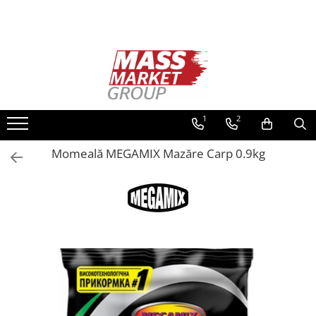
Toate Produsele
Pescuitul în Moldova
Pescuit la crap
Lansete la crap
1
2
Mulinete la crap
Momeală MEGAMIX Mazăre Carp 0.9kg
Fire Crap
Plumbi, momitoare
Protectie, pastrare
Accesorii nadire, sondare
Accesorii, monturi crap
Rod Pod, picheti, suporti
Carlige crap
Avertizoare si swingere
Pescuit Feeder, Stationar, Pluta