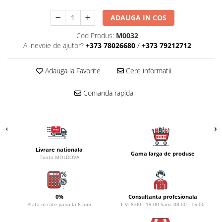
Carlige la rapitor
Greutati la rapitor
ADAUGA IN COS
Naluci
Cod Produs:
M0032
Accesorii rapitor
Ai nevoie de ajutor?
+373 78026680
/
+373 79212712
Monturi rapitor
Forfaci la rapitor
Adauga la Favorite
Cere informatii
Momeli la rapitor
Nada si momeala
Comanda rapida
Nada
Pelete
Boiles
Wafters
Livrare nationala
Gama larga de produse
Pop-up
Toata MOLDOVA
Momeala artificiala
Seminte si mix de seminte
Aditivi, arome, dipuri
0%
Consultanta profesionala
Plata in rate pana la 6 luni
L-V: 8:00 - 19:00 Sam: 08:00 - 15:00
Pescuit la copca