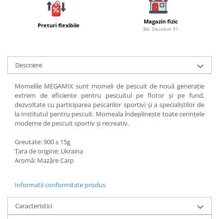
Bagajerie pescuit
Genti
Magazin fizic
Preturi flexibile
Lazi
Bd. Decebal 91
Huse
Penare
Descriere
Altele
Rucsac
Momelile MEGAMIX sunt momeli de pescuit de nouă generație
Accesorii conexe pescuit
extrem de eficiente pentru pescuitul pe flotor și pe fund,
dezvoltate cu participarea pescarilor sportivi și a specialiștilor de
Cântare
la Institutul pentru pescuit. Momeala îndeplinește toate cerințele
Instrumente
moderne de pescuit sportiv și recreativ.
Ochelari
Greutate: 900 ± 15g
Barci, sonare
Țara de origine: Ukraina
Aromă: Mazăre Carp
Accesorii pentru barci
Barci
Informatii conformitate produs
Sonare
Camping pescuit
Caracteristici
Accesorii