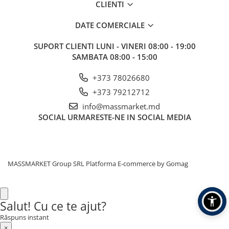
CLIENTI
Corturi, Pavilioane
Frigidere
DATE COMERCIALE
Lanterne
Mese
SUPORT CLIENTI
LUNI - VINERI 08:00 - 19:00
SAMBATA 08:00 - 15:00
Paturi
Saci de dormit, saltele, perne
+373 78026680
Scaune
+373 79212712
Umbrele
info@massmarket.md
Vesela
SOCIAL
URMARESTE-NE IN SOCIAL MEDIA
Imbracaminte, incaltaminte
Imbracaminte
Incaltaminte
MASSMARKET Group SRL
Platforma E-commerce by Gomag
Pescuit la Fitofag
Accesorii
Monturi
Salut! Cu ce te ajut?
Răspuns instant
×