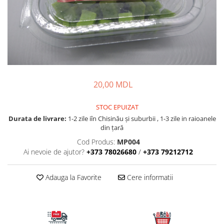
Fire feeder, stationar
Plute si Indicatoare
Platforme feeder, suporturi,
tripoduri
Plumbi, cosulete, momitoare
Carlige Feeder, Stationar
20,00 MDL
Mincioguri si juvelnice
Accesorii monturi
STOC EPUIZAT
Genti, huse, galeti
Durata de livrare:
1-2 zile iîn Chisinău şi suburbii , 1-3 zile in raioanele
Accesorii si instrumente
din țară
Nada, momeala, aditivi
Cod Produs:
MP004
Ai nevoie de ajutor?
+373 78026680
/
+373 79212712
Pescuit la rapitor
Lansete la rapitor
Adauga la Favorite
Cere informatii
Mulinete la rapitor
Fire rapitor
Carlige la rapitor
Greutati la rapitor