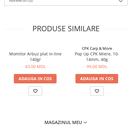
Review-uri
(0)
Lazi
Huse
Penare
PRODUSE SIMILARE
Altele
Rucsac
Accesorii conexe pescuit
CPK Carp & More
Momitor Arbuz plat in-line
Pop Up CPK Miere, 10-
Cântare
140gr
14mm, 40g
Instrumente
43,00 MDL
99,00 MDL
Ochelari
Barci, sonare
ADAUGA IN COS
ADAUGA IN COS
Accesorii pentru barci
Barci
Sonare
Camping pescuit
Accesorii
MAGAZINUL MEU
Aragazuri, incalzitoare