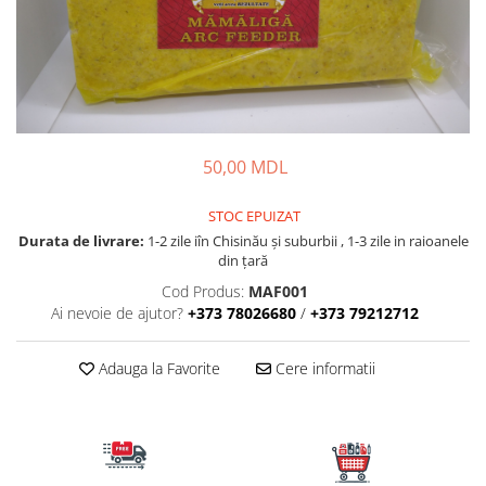
Lansete Feeder, Stationar, Pluta
Mulinete Feeder, Stationar, Pluta
Fire feeder, stationar
Plute si Indicatoare
Platforme feeder, suporturi,
tripoduri
50,00 MDL
Plumbi, cosulete, momitoare
Carlige Feeder, Stationar
STOC EPUIZAT
Mincioguri si juvelnice
Durata de livrare:
1-2 zile iîn Chisinău şi suburbii , 1-3 zile in raioanele
Accesorii monturi
din țară
Genti, huse, galeti
Cod Produs:
MAF001
Accesorii si instrumente
Ai nevoie de ajutor?
+373 78026680
/
+373 79212712
Nada, momeala, aditivi
Adauga la Favorite
Cere informatii
Pescuit la rapitor
Lansete la rapitor
Mulinete la rapitor
Fire rapitor