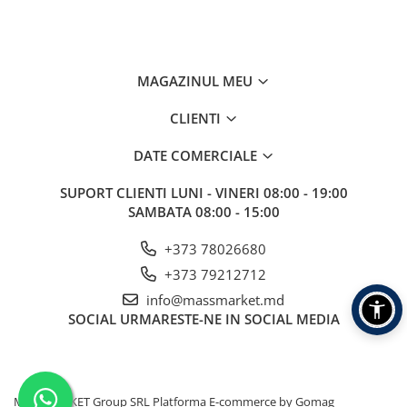
Aragazuri, incalzitoare
Corturi, Pavilioane
Frigidere
MAGAZINUL MEU
Lanterne
Mese
CLIENTI
Paturi
DATE COMERCIALE
Saci de dormit, saltele, perne
Scaune
SUPORT CLIENTI
LUNI - VINERI 08:00 - 19:00
Umbrele
SAMBATA 08:00 - 15:00
Vesela
+373 78026680
Imbracaminte, incaltaminte
+373 79212712
Imbracaminte
info@massmarket.md
Incaltaminte
SOCIAL
URMARESTE-NE IN SOCIAL MEDIA
Pescuit la Fitofag
Accesorii
Monturi
MASSMARKET Group SRL
Platforma E-commerce by Gomag
Pentru vinatori