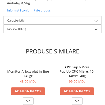
Bagajerie pescuit
Ambalaj: 0,5 kg.
Genti
Informatii conformitate produs
Lazi
Caracteristici
Huse
Penare
Review-uri
(0)
Altele
Rucsac
Accesorii conexe pescuit
PRODUSE SIMILARE
Cântare
Instrumente
Ochelari
CPK Carp & More
Barci, sonare
Momitor Arbuz plat in-line
Pop Up CPK Miere, 10-
140gr
14mm, 40g
Accesorii pentru barci
43,00 MDL
99,00 MDL
Barci
Sonare
ADAUGA IN COS
ADAUGA IN COS
Camping pescuit
Accesorii