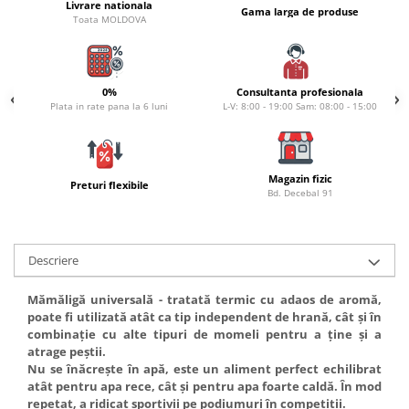
Carlige la rapitor
Livrare nationala
Gama larga de produse
Toata MOLDOVA
Greutati la rapitor
Naluci
Accesorii rapitor
0%
Consultanta profesionala
Monturi rapitor
Plata in rate pana la 6 luni
L-V: 8:00 - 19:00 Sam: 08:00 - 15:00
Forfaci la rapitor
Momeli la rapitor
Nada si momeala
Magazin fizic
Preturi flexibile
Bd. Decebal 91
Nada
Pelete
Boiles
Descriere
Wafters
Pop-up
Mămăligă universală - tratată termic cu adaos de aromă,
Momeala artificiala
poate fi utilizată atât ca tip independent de hrană, cât și în
combinație cu alte tipuri de momeli pentru a ține și a
Seminte si mix de seminte
atrage peștii.
Aditivi, arome, dipuri
Nu se înăcrește în apă, este un aliment perfect echilibrat
Pescuit la copca
atât pentru apa rece, cât și pentru apa foarte caldă. În mod
repetat, a ridicat sportivii pe podiumuri în competiții.