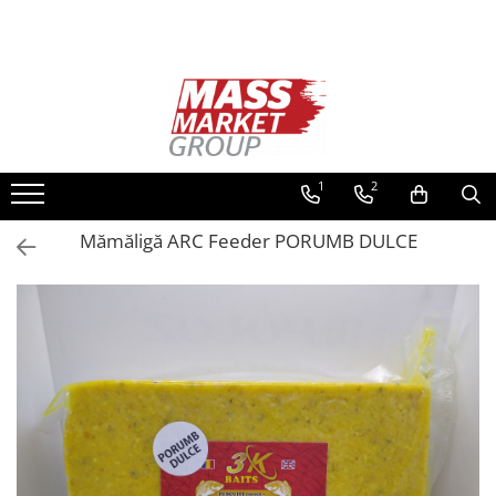
Toate Produsele
Pescuitul în Moldova
Pescuit la crap
Lansete la crap
1
2
Mulinete la crap
Mămăligă ARC Feeder PORUMB DULCE
Fire Crap
Plumbi, momitoare
Protectie, pastrare
Accesorii nadire, sondare
Accesorii, monturi crap
Rod Pod, picheti, suporti
Carlige crap
Avertizoare si swingere
Pescuit Feeder, Stationar, Pluta