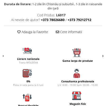
Naluci
Durata de livrare:
1-2 zile iîn Chisinău şi suburbii , 1-3 zile in raioanele
din țară
Accesorii rapitor
Cod Produs:
L6017
Monturi rapitor
Ai nevoie de ajutor?
+373 78026680
/
+373 79212712
Forfaci la rapitor
Momeli la rapitor
Adauga la Favorite
Cere informatii
Nada si momeala
Nada
Pelete
Boiles
Livrare nationala
Wafters
Gama larga de produse
Toata MOLDOVA
Pop-up
Momeala artificiala
Seminte si mix de seminte
0%
Consultanta profesionala
Aditivi, arome, dipuri
Plata in rate pana la 6 luni
L-V: 8:00 - 19:00 Sam: 08:00 - 15:00
Pescuit la copca
Bagajerie pescuit
Magazin fizic
Genti
Preturi flexibile