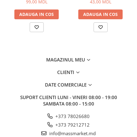
99,00 MDL
43,00 MDL
Corturi, Pavilioane
Frigidere
ADAUGA IN COS
ADAUGA IN COS
Lanterne
Mese
Paturi
Saci de dormit, saltele, perne
Scaune
Umbrele
MAGAZINUL MEU
Vesela
CLIENTI
Imbracaminte, incaltaminte
Imbracaminte
DATE COMERCIALE
Incaltaminte
SUPORT CLIENTI
LUNI - VINERI 08:00 - 19:00
Pescuit la Fitofag
SAMBATA 08:00 - 15:00
Accesorii
+373 78026680
Monturi
+373 79212712
info@massmarket.md