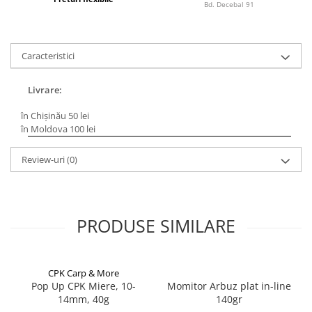
Bd. Decebal 91
Lazi
Huse
Penare
Caracteristici
Altele
Rucsac
Livrare:
Accesorii conexe pescuit
în Chișinău 50 lei
în Moldova 100 lei
Cântare
Instrumente
Review-uri
(0)
Ochelari
Barci, sonare
Accesorii pentru barci
PRODUSE SIMILARE
Barci
Sonare
Camping pescuit
CPK Carp & More
Accesorii
Pop Up CPK Miere, 10-
Momitor Arbuz plat in-line
14mm, 40g
140gr
Aragazuri, incalzitoare