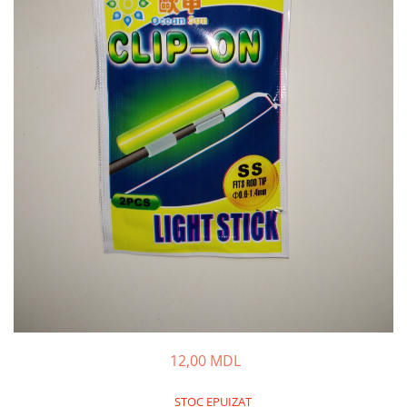
Fire feeder, stationar
Plute si Indicatoare
Platforme feeder, suporturi,
tripoduri
Plumbi, cosulete, momitoare
Carlige Feeder, Stationar
Mincioguri si juvelnice
Accesorii monturi
Genti, huse, galeti
Accesorii si instrumente
Nada, momeala, aditivi
Pescuit la rapitor
Lansete la rapitor
Mulinete la rapitor
Fire rapitor
12,00 MDL
Carlige la rapitor
Greutati la rapitor
STOC EPUIZAT