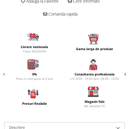
Adauga la Favorite
Cere informatii
Naluci
Accesorii rapitor
Comanda rapida
Monturi rapitor
Forfaci la rapitor
Momeli la rapitor
Nada si momeala
Livrare nationala
Gama larga de produse
Nada
Toata MOLDOVA
Pelete
Boiles
Wafters
0%
Consultanta profesionala
Plata in rate pana la 6 luni
L-V: 8:00 - 19:00 Sam: 08:00 - 15:00
Pop-up
Momeala artificiala
Seminte si mix de seminte
Magazin fizic
Aditivi, arome, dipuri
Preturi flexibile
Bd. Decebal 91
Pescuit la copca
Bagajerie pescuit
Descriere
Genti