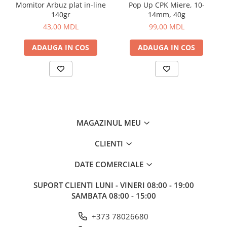
Corturi, Pavilioane
Momitor Arbuz plat in-line
Pop Up CPK Miere, 10-
140gr
14mm, 40g
Frigidere
43,00 MDL
99,00 MDL
Lanterne
Mese
ADAUGA IN COS
ADAUGA IN COS
Paturi
Saci de dormit, saltele, perne
Scaune
Umbrele
Vesela
MAGAZINUL MEU
Imbracaminte, incaltaminte
Imbracaminte
CLIENTI
Incaltaminte
DATE COMERCIALE
Pescuit la Fitofag
Accesorii
SUPORT CLIENTI
LUNI - VINERI 08:00 - 19:00
Monturi
SAMBATA 08:00 - 15:00
+373 78026680