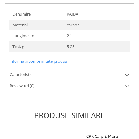
Lazi
Denumire
KAIDA
Huse
Penare
Material
carbon
Altele
Lungime, m
2.1
Rucsac
Test, g
5-25
Accesorii conexe pescuit
Cântare
Informatii conformitate produs
Instrumente
Ochelari
Caracteristici
Barci, sonare
Review-uri
(0)
Accesorii pentru barci
Barci
Sonare
PRODUSE SIMILARE
Camping pescuit
Accesorii
Aragazuri, incalzitoare
CPK Carp & More