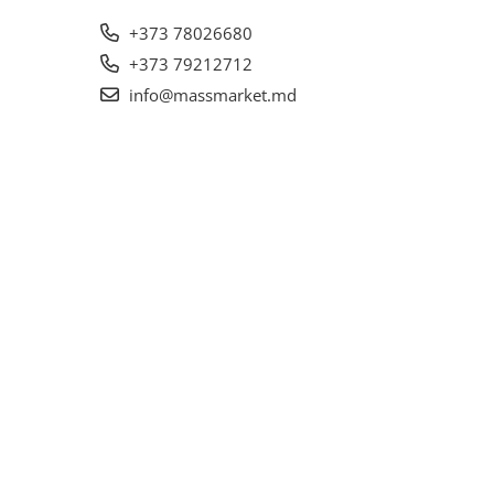
+373 78026680
+373 79212712
info@massmarket.md