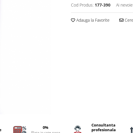
Cod Produs:
177-390
Ai nevoie
Adauga la Favorite
Cere 
Consultanta
0%
e
profesionala
Plata in rate pana