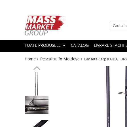
Toate Produsele
Pescuitul în Moldova
Pescuit la crap
TOATE PRODUSELE
CATALOG
LIVRARE SI ACHI
Lansete la crap
Mulinete la crap
Home /
Pescuitul în Moldova /
Lansetă Carp KAIDA FURY
Fire Crap
Plumbi, momitoare
Protectie, pastrare
Accesorii nadire, sondare
Accesorii, monturi crap
Rod Pod, picheti, suporti
Carlige crap
Avertizoare si swingere
Pescuit Feeder, Stationar, Pluta