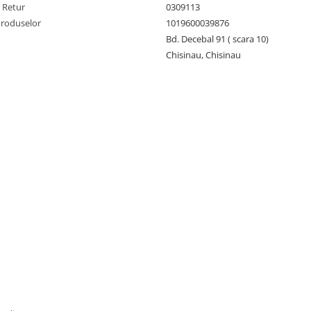
e Retur
0309113
Produselor
1019600039876
Bd. Decebal 91 ( scara 10)
Chisinau, Chisinau