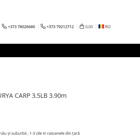
+373 78026680
+373 79212712
0,00
RO
URYA CARP 3.5LB 3.90m
inău şi suburbii , 1-3 zile in raioanele din țară