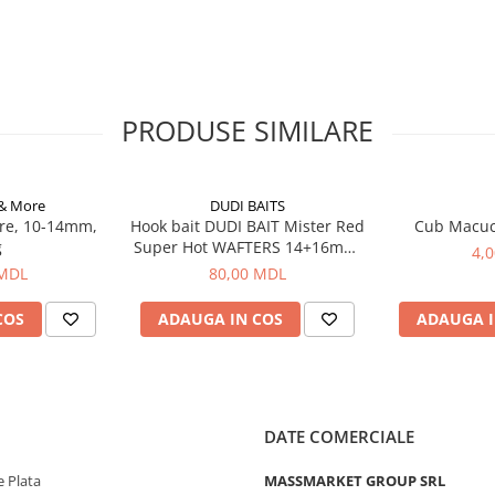
PRODUSE SIMILARE
 & More
DUDI BAITS
re, 10-14mm,
Hook bait DUDI BAIT Mister Red
Cub Macu
g
Super Hot WAFTERS 14+16mm,
4,
100g
 MDL
80,00 MDL
COS
ADAUGA IN COS
ADAUGA I
DATE COMERCIALE
 Plata
MASSMARKET GROUP SRL