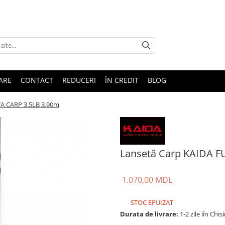
TARE
CONTACT
REDUCERI
ÎN CREDIT
BLOG
A CARP 3.5LB 3.90m
Lansetă Carp KAIDA F
1.070,00 MDL
STOC EPUIZAT
Durata de livrare:
1-2 zile iîn Chis