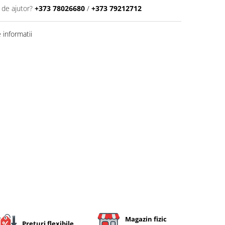
 de ajutor?
+373 78026680
/
+373 79212712
informatii
Magazin fizic
Preturi flexibile