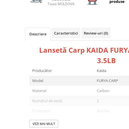
Carlige la rapitor
produse
Toata MOLDOVA
Greutati la rapitor
Naluci
Accesorii rapitor
Monturi rapitor
Caracteristici
Review-uri
(0)
Descriere
Forfaci la rapitor
Momeli la rapitor
Lansetă Carp
KAIDA FURY
Nada si momeala
3.5LB
Nada
Pelete
Producător
Kaida
Boiles
Model
FURYA CARP
Wafters
Material
Carbon
Pop-up
Momeala artificiala
Numărul de secții
2
Seminte si mix de seminte
Proiectare
Ștecher
Aditivi, arome, dipuri
Lungime
390 cm
Pescuit la copca
VEZI MAI MULT