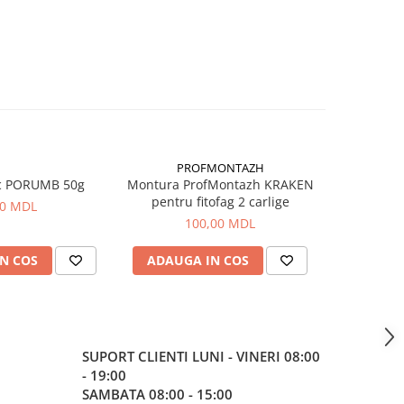
PROFMONTAZH
c PORUMB 50g
Montura ProfMontazh KRAKEN
Aluna Ti
pentru fitofag 2 carlige
00 MDL
100,00 MDL
N COS
ADAUGA IN COS
ADAUG
SUPORT CLIENTI
LUNI - VINERI 08:00
- 19:00
SAMBATA 08:00 - 15:00