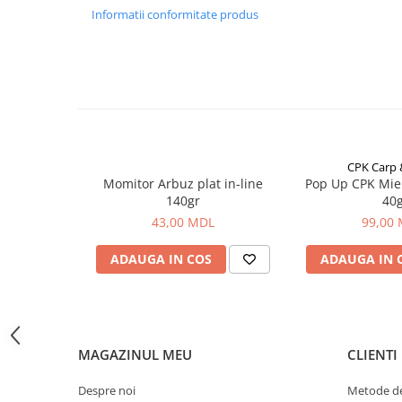
Bagajerie pescuit
Greutate
435 g
Informatii conformitate produs
Genti
Lungimea la transportare
190 cm
Lazi
Test
3,5 LB
Huse
Numărul de inele
7
Penare
Altele
Diametrul primului inelului
50 mm
Rucsac
Inele
ceramică
CPK Carp
Accesorii conexe pescuit
Momitor Arbuz plat in-line
Pop Up CPK Mie
Cântare
140gr
40
43,00 MDL
99,00
Instrumente
Ochelari
ADAUGA IN COS
ADAUGA IN 
Barci, sonare
Accesorii pentru barci
Barci
Sonare
MAGAZINUL MEU
CLIENTI
Camping pescuit
Despre noi
Metode de
Accesorii