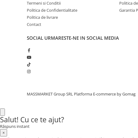
Termeni si Conditii
Politica d
Aragazuri, incalzitoare
Politica de Confidentialitate
Garantia 
Corturi, Pavilioane
Politica de livrare
Frigidere
Contact
Lanterne
Mese
SOCIAL
URMARESTE-NE IN SOCIAL MEDIA
Paturi
Saci de dormit, saltele, perne
Scaune
Umbrele
Vesela
Imbracaminte, incaltaminte
MASSMARKET Group SRL
Platforma E-commerce by Gomag
Imbracaminte
Incaltaminte
Pescuit la Fitofag
Salut! Cu ce te ajut?
Accesorii
Răspuns instant
Monturi
×
Pentru vinatori