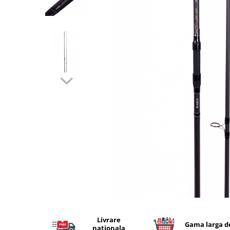
Lansete Feeder, Stationar, Pluta
Mulinete Feeder, Stationar, Pluta
Fire feeder, stationar
Plute si Indicatoare
Platforme feeder, suporturi,
tripoduri
Plumbi, cosulete, momitoare
Carlige Feeder, Stationar
Mincioguri si juvelnice
Accesorii monturi
Genti, huse, galeti
Accesorii si instrumente
Nada, momeala, aditivi
Pescuit la rapitor
Lansete la rapitor
Mulinete la rapitor
Fire rapitor
Livrare
Gama larga d
nationala