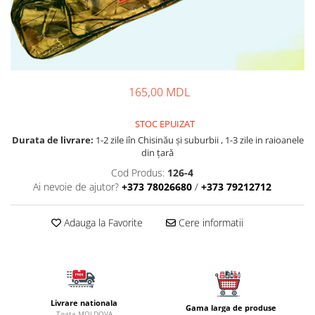
Fire feeder, stationar
Plute si Indicatoare
Platforme feeder, suporturi,
tripoduri
Plumbi, cosulete, momitoare
165,00 MDL
Carlige Feeder, Stationar
Mincioguri si juvelnice
STOC EPUIZAT
Durata de livrare:
1-2 zile iîn Chisinău şi suburbii , 1-3 zile in raioanele
Accesorii monturi
din țară
Genti, huse, galeti
Cod Produs:
126-4
Accesorii si instrumente
Ai nevoie de ajutor?
+373 78026680
/
+373 79212712
Nada, momeala, aditivi
Pescuit la rapitor
Adauga la Favorite
Cere informatii
Lansete la rapitor
Mulinete la rapitor
Fire rapitor
Carlige la rapitor
Livrare nationala
Greutati la rapitor
Gama larga de produse
Toata MOLDOVA