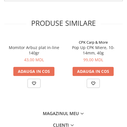
Lazi
Huse
PRODUSE SIMILARE
Penare
Altele
Rucsac
CPK Carp & More
Accesorii conexe pescuit
Momitor Arbuz plat in-line
Pop Up CPK Miere, 10-
140gr
14mm, 40g
Cântare
43,00 MDL
99,00 MDL
Instrumente
Ochelari
ADAUGA IN COS
ADAUGA IN COS
Barci, sonare
Accesorii pentru barci
Barci
Sonare
Camping pescuit
MAGAZINUL MEU
Accesorii
Aragazuri, incalzitoare
CLIENTI