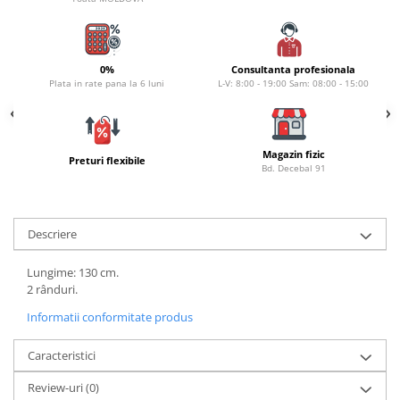
Naluci
Accesorii rapitor
Monturi rapitor
0%
Consultanta profesionala
Forfaci la rapitor
Plata in rate pana la 6 luni
L-V: 8:00 - 19:00 Sam: 08:00 - 15:00
Momeli la rapitor
Nada si momeala
Magazin fizic
Nada
Preturi flexibile
Bd. Decebal 91
Pelete
Boiles
Wafters
Descriere
Pop-up
Lungime: 130 cm.
Momeala artificiala
2 rânduri.
Seminte si mix de seminte
Informatii conformitate produs
Aditivi, arome, dipuri
Pescuit la copca
Caracteristici
Bagajerie pescuit
Review-uri
(0)
Genti