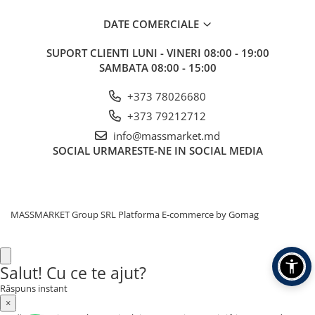
Corturi, Pavilioane
DATE COMERCIALE
Frigidere
Lanterne
SUPORT CLIENTI
LUNI - VINERI 08:00 - 19:00
Mese
SAMBATA 08:00 - 15:00
Paturi
+373 78026680
Saci de dormit, saltele, perne
+373 79212712
Scaune
Umbrele
info@massmarket.md
SOCIAL
URMARESTE-NE IN SOCIAL MEDIA
Vesela
Imbracaminte, incaltaminte
Imbracaminte
Incaltaminte
MASSMARKET Group SRL
Platforma E-commerce by Gomag
Pescuit la Fitofag
Accesorii
Salut! Cu ce te ajut?
Monturi
Răspuns instant
×