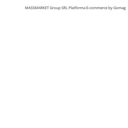
Aragazuri, incalzitoare
MASSMARKET Group SRL
Platforma E-commerce by Gomag
Corturi, Pavilioane
Frigidere
Lanterne
Mese
Paturi
Saci de dormit, saltele, perne
Scaune
Umbrele
Vesela
Imbracaminte, incaltaminte
Imbracaminte
Incaltaminte
Pescuit la Fitofag
Accesorii
Monturi
Pentru vinatori