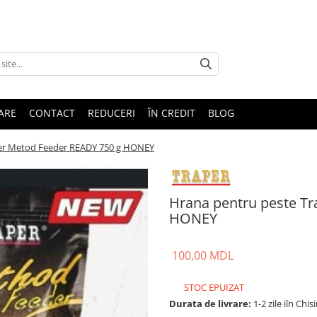
TARE
CONTACT
REDUCERI
ÎN CREDIT
BLOG
per Metod Feeder READY 750 g HONEY
Hrana pentru peste T
HONEY
100,00 MDL
STOC EPUIZAT
Durata de livrare:
1-2 zile iîn Chis