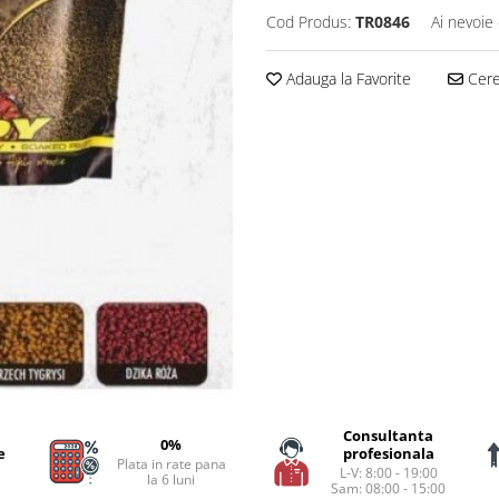
Cod Produs:
TR0846
Ai nevoie 
Adauga la Favorite
Cere 
Consultanta
0%
e
profesionala
Plata in rate pana
L-V: 8:00 - 19:00
la 6 luni
Sam: 08:00 - 15:00