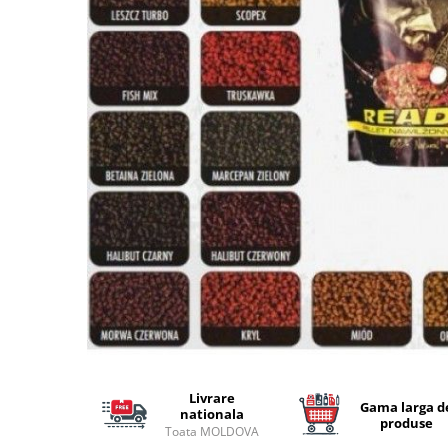
Lansete Feeder, Stationar, Pluta
Mulinete Feeder, Stationar, Pluta
Fire feeder, stationar
Plute si Indicatoare
Platforme feeder, suporturi,
tripoduri
Plumbi, cosulete, momitoare
Carlige Feeder, Stationar
Mincioguri si juvelnice
Accesorii monturi
Genti, huse, galeti
Accesorii si instrumente
Nada, momeala, aditivi
Pescuit la rapitor
Lansete la rapitor
Mulinete la rapitor
Livrare
Gama larga d
nationala
Fire rapitor
produse
Toata MOLDOVA