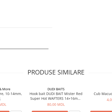
PRODUSE SIMILARE
 & More
DUDI BAITS
re, 10-14mm,
Hook bait DUDI BAIT Mister Red
Cub Macu
g
Super Hot WAFTERS 14+16mm,
4,
100g
 MDL
80,00 MDL