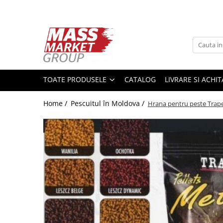
Toate Produsele
Pescuitul în Moldova
Pescuit la crap
TOATE PRODUSELE
CATALOG
LIVRARE SI ACHI
Lansete la crap
Mulinete la crap
Home /
Pescuitul în Moldova /
Hrana pentru peste Tra
Fire Crap
Plumbi, momitoare
Protectie, pastrare
Accesorii nadire, sondare
Accesorii, monturi crap
Rod Pod, picheti, suporti
Carlige crap
Avertizoare si swingere
Pescuit Feeder, Stationar, Pluta