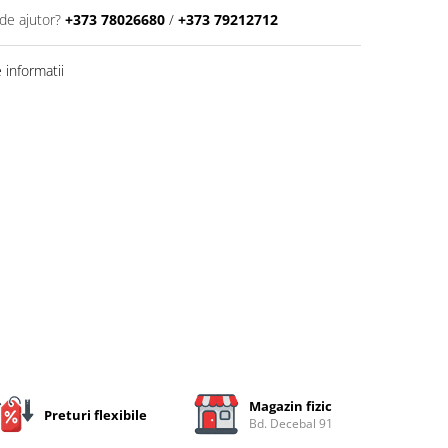
de ajutor?
+373 78026680
/
+373 79212712
informatii
Magazin fizic
Preturi flexibile
Bd. Decebal 91