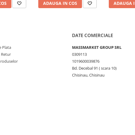
COS
ADAUGA IN COS
ADAUGA I
DATE COMERCIALE
 Plata
MASSMARKET GROUP SRL
e Retur
0309113
Produselor
1019600039876
Bd. Decebal 91 ( scara 10)
Chisinau, Chisinau