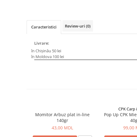
Carlige la rapitor
Greutati la rapitor
Naluci
Accesorii rapitor
Review-uri
(0)
Caracteristici
Monturi rapitor
Forfaci la rapitor
Livrare:
Momeli la rapitor
în Chișinău 50 lei
Nada si momeala
în Moldova 100 lei
Nada
Pelete
Boiles
Wafters
Pop-up
Momeala artificiala
CPK Carp
Seminte si mix de seminte
Momitor Arbuz plat in-line
Pop Up CPK Mie
140gr
40
Aditivi, arome, dipuri
43,00 MDL
99,00
Pescuit la copca