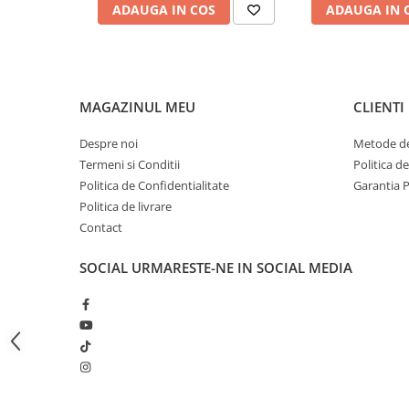
Bagajerie pescuit
ADAUGA IN COS
ADAUGA IN 
Genti
Lazi
Huse
Penare
MAGAZINUL MEU
CLIENTI
Altele
Despre noi
Metode de
Rucsac
Termeni si Conditii
Politica d
Accesorii conexe pescuit
Politica de Confidentialitate
Garantia 
Cântare
Politica de livrare
Instrumente
Contact
Ochelari
SOCIAL
URMARESTE-NE IN SOCIAL MEDIA
Barci, sonare
Accesorii pentru barci
Barci
Sonare
Camping pescuit
Accesorii