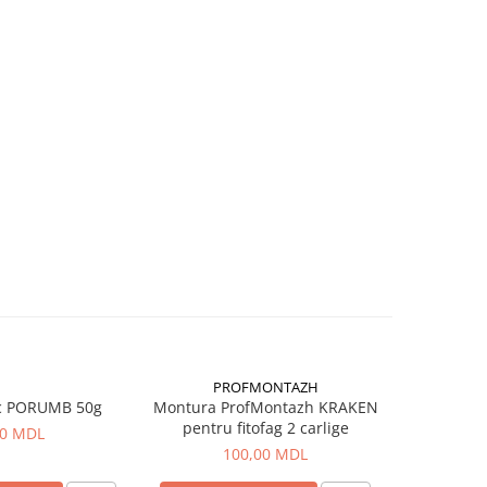
PROFMONTAZH
c PORUMB 50g
Montura ProfMontazh KRAKEN
Aluna Ti
pentru fitofag 2 carlige
00 MDL
100,00 MDL