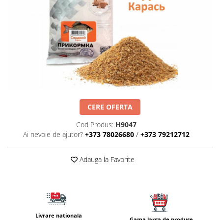
Lansete Feeder, Stationar, Pluta
Mulinete Feeder, Stationar, Pluta
Fire feeder, stationar
Plute si Indicatoare
Platforme feeder, suporturi,
tripoduri
Plumbi, cosulete, momitoare
Carlige Feeder, Stationar
Mincioguri si juvelnice
CERE OFERTA
Accesorii monturi
Cod Produs:
H9047
Genti, huse, galeti
Ai nevoie de ajutor?
+373 78026680
/
+373 79212712
Accesorii si instrumente
Nada, momeala, aditivi
Adauga la Favorite
Pescuit la rapitor
Lansete la rapitor
Mulinete la rapitor
Fire rapitor
Livrare nationala
Gama larga de produse