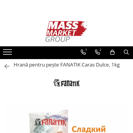
Toate Produsele
Pescuitul în Moldova
Pescuit la crap
Lansete la crap
1
2
Mulinete la crap
Hrană pentru pește FANATIK Caras Dulce, 1kg
Fire Crap
Plumbi, momitoare
Protectie, pastrare
Accesorii nadire, sondare
Accesorii, monturi crap
Rod Pod, picheti, suporti
Carlige crap
Avertizoare si swingere
Pescuit Feeder, Stationar, Pluta