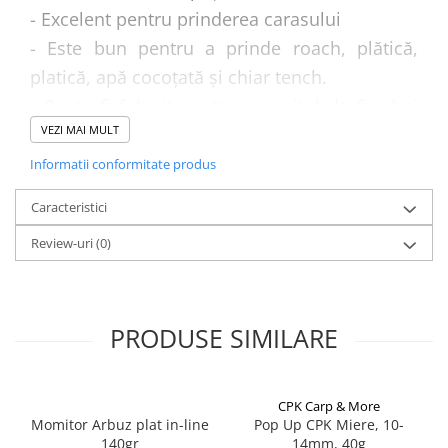
Bagajerie pescuit
- Excelent pentru prinderea carasului
Genti
- Este bun pentru a prinde roach, plătică,
Lazi
platică, apă cocoțată și chiar tench.
Huse
- Poate fi folosit pentru pescuitul de fund și
Penare
VEZI MAI MULT
plutitor în orice perioadă a anului
Altele
- Culoare: maro deschis.
Informatii conformitate produs
Rucsac
- Are un miros și gust cremos de caramel,
Accesorii conexe pescuit
Caracteristici
- Fracția mijlocie.
Cântare
Review-uri
(0)
Instrumente
Ochelari
Barci, sonare
PRODUSE SIMILARE
Accesorii pentru barci
Barci
Sonare
CPK Carp & More
Camping pescuit
Momitor Arbuz plat in-line
Pop Up CPK Miere, 10-
Accesorii
140gr
14mm, 40g