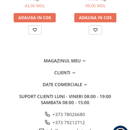
Aragazuri, incalzitoare
43,00 MDL
99,00 MDL
Corturi, Pavilioane
ADAUGA IN COS
ADAUGA IN COS
Frigidere
Lanterne
Mese
Paturi
Saci de dormit, saltele, perne
Scaune
MAGAZINUL MEU
Umbrele
CLIENTI
Vesela
Imbracaminte, incaltaminte
DATE COMERCIALE
Imbracaminte
SUPORT CLIENTI
LUNI - VINERI 08:00 - 19:00
Incaltaminte
SAMBATA 08:00 - 15:00
Pescuit la Fitofag
Accesorii
+373 78026680
Monturi
+373 79212712
Pentru vinatori