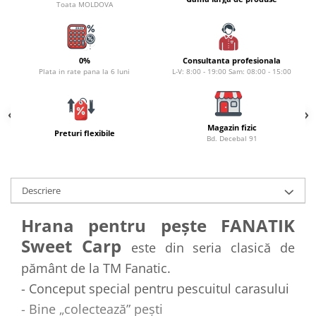
Carlige la rapitor
Toata MOLDOVA
Greutati la rapitor
Naluci
Accesorii rapitor
0%
Consultanta profesionala
Plata in rate pana la 6 luni
L-V: 8:00 - 19:00 Sam: 08:00 - 15:00
Monturi rapitor
Forfaci la rapitor
Momeli la rapitor
Nada si momeala
Magazin fizic
Preturi flexibile
Bd. Decebal 91
Nada
Pelete
Boiles
Descriere
Wafters
Hrana pentru pește FANATIK
Pop-up
Sweet Carp
Momeala artificiala
este din seria clasică de
Seminte si mix de seminte
pământ de la TM Fanatic.
Aditivi, arome, dipuri
- Conceput special pentru pescuitul carasului
Pescuit la copca
- Bine „colectează” pești