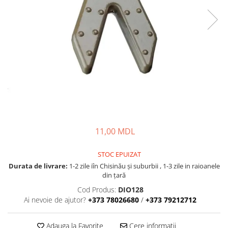
Lansete Feeder, Stationar, Pluta
Mulinete Feeder, Stationar, Pluta
Fire feeder, stationar
Plute si Indicatoare
Platforme feeder, suporturi,
tripoduri
Plumbi, cosulete, momitoare
Carlige Feeder, Stationar
Mincioguri si juvelnice
Accesorii monturi
11,00 MDL
Genti, huse, galeti
Accesorii si instrumente
STOC EPUIZAT
Nada, momeala, aditivi
Durata de livrare:
1-2 zile iîn Chisinău şi suburbii , 1-3 zile in raioanele
Pescuit la rapitor
din țară
Lansete la rapitor
Cod Produs:
DIO128
Ai nevoie de ajutor?
+373 78026680
/
+373 79212712
Mulinete la rapitor
Fire rapitor
Adauga la Favorite
Cere informatii