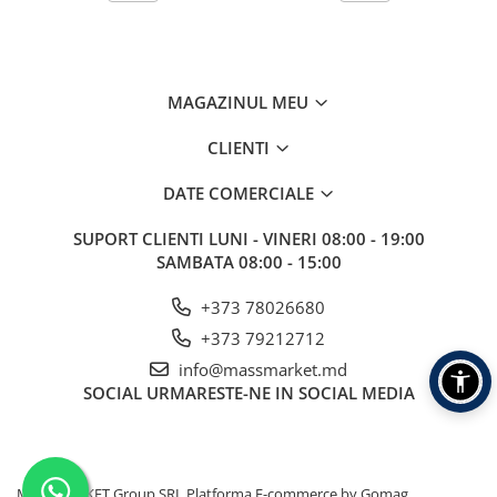
Aragazuri, incalzitoare
Corturi, Pavilioane
Frigidere
MAGAZINUL MEU
Lanterne
Mese
CLIENTI
Paturi
DATE COMERCIALE
Saci de dormit, saltele, perne
Scaune
SUPORT CLIENTI
LUNI - VINERI 08:00 - 19:00
Umbrele
SAMBATA 08:00 - 15:00
Vesela
+373 78026680
Imbracaminte, incaltaminte
+373 79212712
Imbracaminte
info@massmarket.md
Incaltaminte
SOCIAL
URMARESTE-NE IN SOCIAL MEDIA
Pescuit la Fitofag
Accesorii
Monturi
Pentru vinatori
MASSMARKET Group SRL
Platforma E-commerce by Gomag