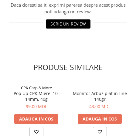
Bagajerie pescuit
Daca doresti sa iti exprimi parerea despre acest produs
Genti
poti adauga un review.
Lazi
SCRIE UN REVIEW
Huse
Penare
Altele
Rucsac
Accesorii conexe pescuit
PRODUSE SIMILARE
Cântare
Instrumente
Ochelari
CPK Carp & More
Barci, sonare
Pop Up CPK Miere, 10-
Momitor Arbuz plat in-line
14mm, 40g
140gr
Accesorii pentru barci
99,00 MDL
43,00 MDL
Barci
Sonare
ADAUGA IN COS
ADAUGA IN COS
Camping pescuit
Accesorii