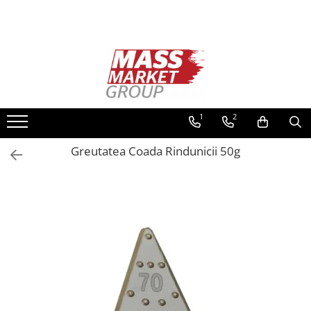
Toate Produsele
Pescuitul în Moldova
Pescuit la crap
Lansete la crap
1
2
Mulinete la crap
Greutatea Coada Rindunicii 50g
Fire Crap
Plumbi, momitoare
Protectie, pastrare
Accesorii nadire, sondare
Accesorii, monturi crap
Rod Pod, picheti, suporti
Carlige crap
Avertizoare si swingere
Pescuit Feeder, Stationar, Pluta