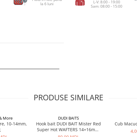
L-V: 8:00 - 19:00
la 6 luni
Sam: 08:00 - 15:00
PRODUSE SIMILARE
 & More
DUDI BAITS
re, 10-14mm,
Hook bait DUDI BAIT Mister Red
Cub Macu
g
Super Hot WAFTERS 14+16mm,
4,
100g
 MDL
80,00 MDL