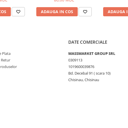
COS
ADAUGA IN COS
ADAUGA I
DATE COMERCIALE
 Plata
MASSMARKET GROUP SRL
e Retur
0309113
Produselor
1019600039876
Bd. Decebal 91 ( scara 10)
Chisinau, Chisinau