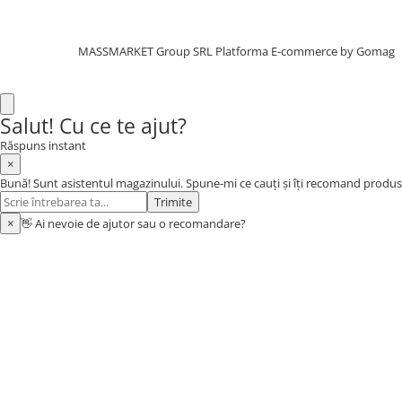
Aragazuri, incalzitoare
Corturi, Pavilioane
MASSMARKET Group SRL
Platforma E-commerce by Gomag
Frigidere
Lanterne
Mese
Salut! Cu ce te ajut?
Paturi
Răspuns instant
Saci de dormit, saltele, perne
×
Scaune
Bună! Sunt asistentul magazinului. Spune-mi ce cauți și îți recomand produs
Trimite
Umbrele
×
👋 Ai nevoie de ajutor sau o recomandare?
Vesela
Imbracaminte, incaltaminte
Imbracaminte
Incaltaminte
Pescuit la Fitofag
Accesorii
Monturi
Pentru vinatori