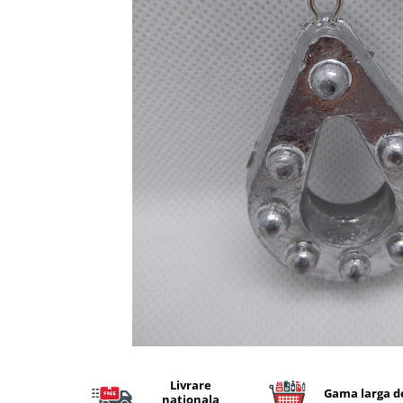
Lansete Feeder, Stationar, Pluta
Mulinete Feeder, Stationar, Pluta
Fire feeder, stationar
Plute si Indicatoare
Platforme feeder, suporturi,
tripoduri
Plumbi, cosulete, momitoare
Carlige Feeder, Stationar
Mincioguri si juvelnice
Accesorii monturi
Genti, huse, galeti
Accesorii si instrumente
Nada, momeala, aditivi
Pescuit la rapitor
Lansete la rapitor
Mulinete la rapitor
Fire rapitor
Livrare
Gama larga d
nationala