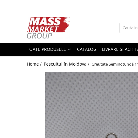
Toate Produsele
Pescuitul în Moldova
Pescuit la crap
TOATE PRODUSELE
CATALOG
LIVRARE SI ACHI
Lansete la crap
Mulinete la crap
Home /
Pescuitul în Moldova /
Greutate SemiRotundă 1
Fire Crap
Plumbi, momitoare
Protectie, pastrare
Accesorii nadire, sondare
Accesorii, monturi crap
Rod Pod, picheti, suporti
Carlige crap
Avertizoare si swingere
Pescuit Feeder, Stationar, Pluta