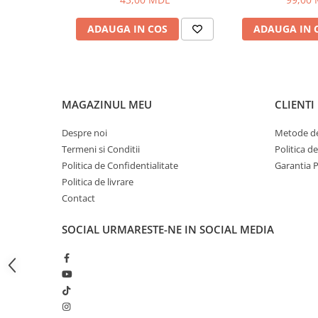
Bagajerie pescuit
Genti
ADAUGA IN COS
ADAUGA IN 
Lazi
Huse
Penare
Altele
MAGAZINUL MEU
CLIENTI
Rucsac
Despre noi
Metode de
Accesorii conexe pescuit
Termeni si Conditii
Politica d
Cântare
Politica de Confidentialitate
Garantia 
Instrumente
Politica de livrare
Ochelari
Contact
Barci, sonare
SOCIAL
URMARESTE-NE IN SOCIAL MEDIA
Accesorii pentru barci
Barci
Sonare
Camping pescuit
Accesorii