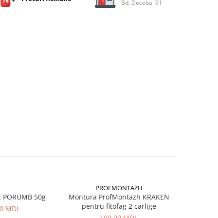
Bd. Decebal 91
PROFMONTAZH
c PORUMB 50g
Montura ProfMontazh KRAKEN
Aluna Ti
pentru fitofag 2 carlige
00 MDL
100,00 MDL