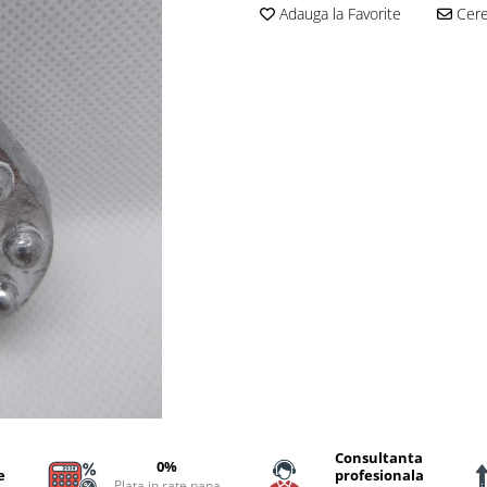
Adauga la Favorite
Cere 
Consultanta
0%
e
profesionala
Plata in rate pana