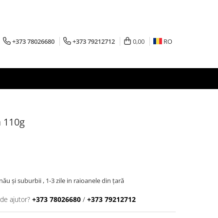
+373 78026680
+373 79212712
0,00
RO
 110g
inău şi suburbii , 1-3 zile in raioanele din țară
 de ajutor?
+373 78026680
/
+373 79212712