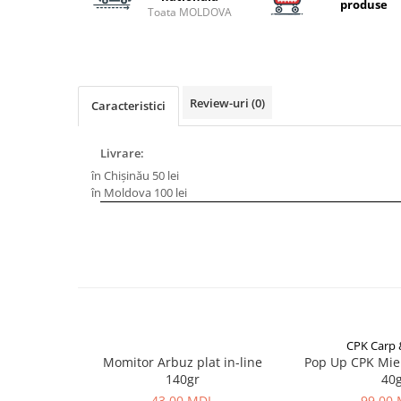
Carlige la rapitor
produse
Toata MOLDOVA
Greutati la rapitor
Naluci
Accesorii rapitor
Monturi rapitor
Review-uri
(0)
Caracteristici
Forfaci la rapitor
Momeli la rapitor
Livrare:
Nada si momeala
în Chișinău 50 lei
Nada
în Moldova 100 lei
Pelete
Boiles
Wafters
Pop-up
Momeala artificiala
Seminte si mix de seminte
CPK Carp
Aditivi, arome, dipuri
Momitor Arbuz plat in-line
Pop Up CPK Mie
Pescuit la copca
140gr
40
43,00 MDL
99,00