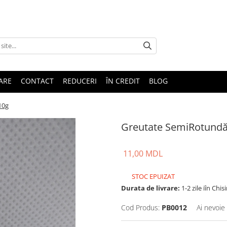
TARE
CONTACT
REDUCERI
ÎN CREDIT
BLOG
10g
Greutate SemiRotundă
11,00 MDL
STOC EPUIZAT
Durata de livrare:
1-2 zile iîn Chis
Cod Produs:
PB0012
Ai nevoie