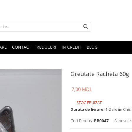
TARE
CONTACT
REDUCERI
ÎN CREDIT
BLOG
Greutate Racheta 60g
7,00 MDL
STOC EPUIZAT
Durata de livrare:
1-2 zile iîn Chis
Cod Produs:
PB0047
Ai nevoie