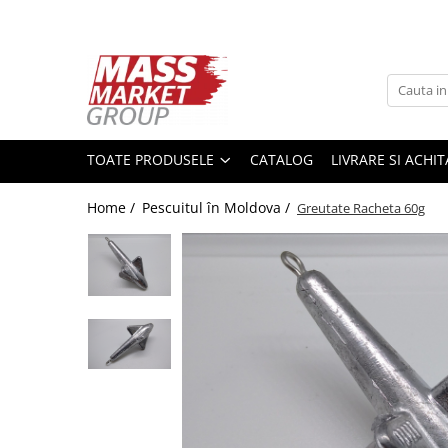
Toate Produsele
Pescuitul în Moldova
Pescuit la crap
TOATE PRODUSELE
CATALOG
LIVRARE SI ACHI
Lansete la crap
Mulinete la crap
Home /
Pescuitul în Moldova /
Greutate Racheta 60g
Fire Crap
Plumbi, momitoare
Protectie, pastrare
Accesorii nadire, sondare
Accesorii, monturi crap
Rod Pod, picheti, suporti
Carlige crap
Avertizoare si swingere
Pescuit Feeder, Stationar, Pluta