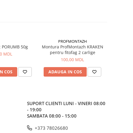
PROFMONTAZH
c PORUMB 50g
Montura ProfMontazh KRAKEN
Aluna Ti
pentru fitofag 2 carlige
00 MDL
100,00 MDL
N COS
ADAUGA IN COS
ADAUG
SUPORT CLIENTI
LUNI - VINERI 08:00
- 19:00
SAMBATA 08:00 - 15:00
+373 78026680