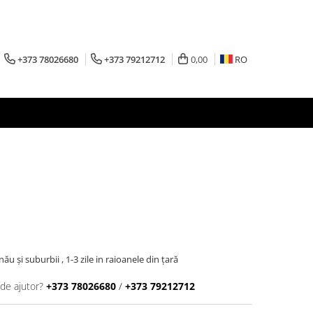
+373 78026680
+373 79212712
0,00
RO
inău şi suburbii , 1-3 zile in raioanele din țară
 de ajutor?
+373 78026680
/
+373 79212712