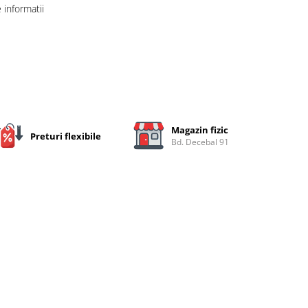
informatii
Magazin fizic
Preturi flexibile
Bd. Decebal 91