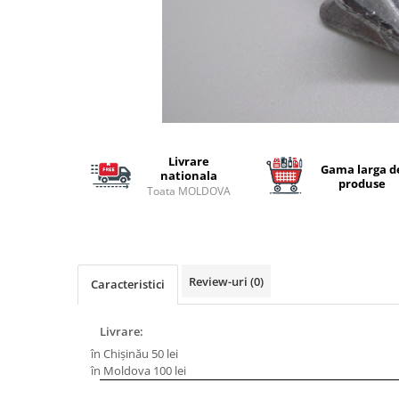
Lansete Feeder, Stationar, Pluta
Mulinete Feeder, Stationar, Pluta
Fire feeder, stationar
Plute si Indicatoare
Platforme feeder, suporturi,
tripoduri
Plumbi, cosulete, momitoare
Livrare
Carlige Feeder, Stationar
Gama larga d
nationala
produse
Mincioguri si juvelnice
Toata MOLDOVA
Accesorii monturi
Genti, huse, galeti
Accesorii si instrumente
Nada, momeala, aditivi
Review-uri
(0)
Caracteristici
Pescuit la rapitor
Lansete la rapitor
Livrare:
Mulinete la rapitor
în Chișinău 50 lei
în Moldova 100 lei
Fire rapitor