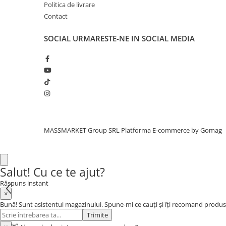
Bagajerie pescuit
Politica de livrare
Contact
Genti
Lazi
SOCIAL
URMARESTE-NE IN SOCIAL MEDIA
Huse
Penare
Altele
Rucsac
Accesorii conexe pescuit
Cântare
Instrumente
MASSMARKET Group SRL
Platforma E-commerce by Gomag
Ochelari
Barci, sonare
Accesorii pentru barci
Salut! Cu ce te ajut?
Barci
Răspuns instant
Sonare
×
Bună! Sunt asistentul magazinului. Spune-mi ce cauți și îți recomand produs
Camping pescuit
Trimite
Accesorii