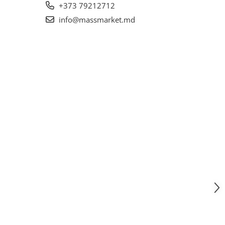
+373 79212712
info@massmarket.md