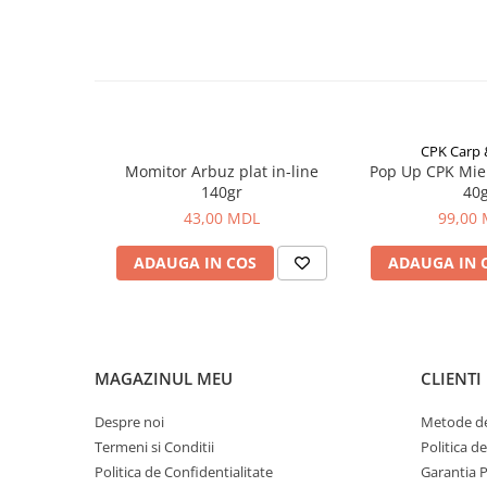
Carlige la rapitor
Greutati la rapitor
Naluci
Accesorii rapitor
Monturi rapitor
Forfaci la rapitor
CPK Carp
Momeli la rapitor
Momitor Arbuz plat in-line
Pop Up CPK Mie
140gr
40
Nada si momeala
43,00 MDL
99,00
Nada
Pelete
ADAUGA IN COS
ADAUGA IN 
Boiles
Wafters
Pop-up
Momeala artificiala
MAGAZINUL MEU
CLIENTI
Seminte si mix de seminte
Despre noi
Metode de
Aditivi, arome, dipuri
Termeni si Conditii
Politica d
Pescuit la copca
Politica de Confidentialitate
Garantia 