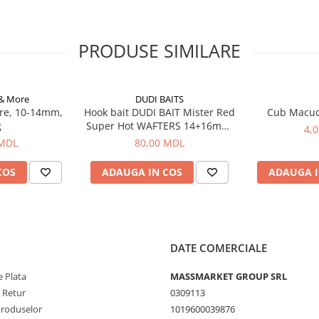
PRODUSE SIMILARE
 & More
DUDI BAITS
re, 10-14mm,
Hook bait DUDI BAIT Mister Red
Cub Macu
g
Super Hot WAFTERS 14+16mm,
4,
100g
 MDL
80,00 MDL
COS
ADAUGA IN COS
ADAUGA I
DATE COMERCIALE
 Plata
MASSMARKET GROUP SRL
e Retur
0309113
Produselor
1019600039876