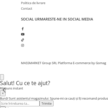
Bagajerie pescuit
Politica de livrare
Genti
Contact
Lazi
SOCIAL
URMARESTE-NE IN SOCIAL MEDIA
Huse
Penare
Altele
Rucsac
Accesorii conexe pescuit
Cântare
Instrumente
MASSMARKET Group SRL
Platforma E-commerce by Gomag
Ochelari
Barci, sonare
Accesorii pentru barci
Salut! Cu ce te ajut?
Barci
Răspuns instant
Sonare
×
Bună! Sunt asistentul magazinului. Spune-mi ce cauți și îți recomand produs
Camping pescuit
Trimite
Accesorii