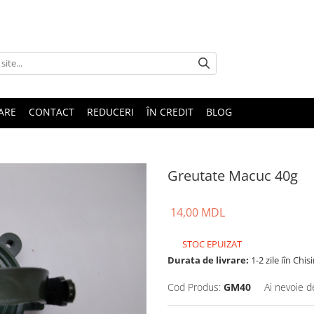
TARE
CONTACT
REDUCERI
ÎN CREDIT
BLOG
Greutate Macuc 40g
14,00 MDL
STOC EPUIZAT
Durata de livrare:
1-2 zile iîn Chis
Cod Produs:
GM40
Ai nevoie d