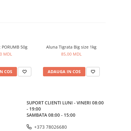
c PORUMB 50g
Aluna Tigrata Big size 1kg
Cub M
00 MDL
85,00 MDL
N COS
ADAUGA IN COS
ADAUG
SUPORT CLIENTI
LUNI - VINERI 08:00
- 19:00
SAMBATA 08:00 - 15:00
+373 78026680