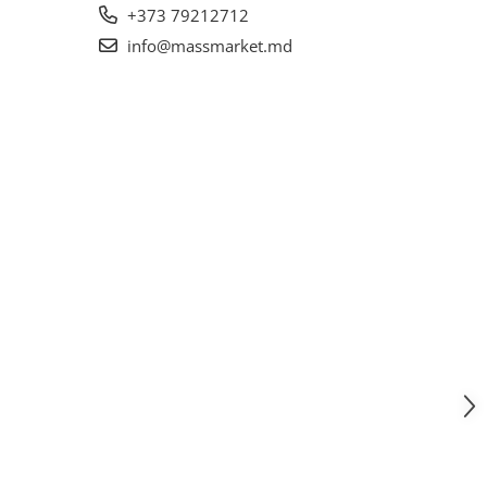
+373 79212712
info@massmarket.md