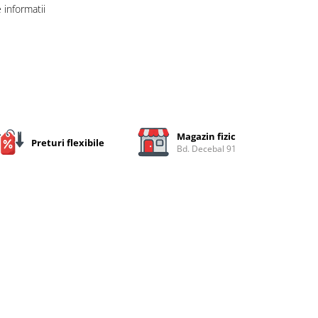
informatii
Magazin fizic
Preturi flexibile
Bd. Decebal 91