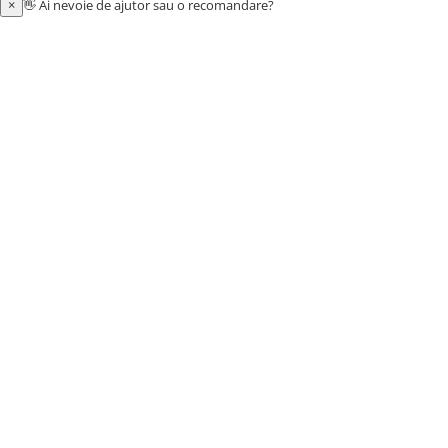
×
👋 Ai nevoie de ajutor sau o recomandare?
Aragazuri, incalzitoare
Corturi, Pavilioane
Frigidere
Lanterne
Mese
Paturi
Saci de dormit, saltele, perne
Scaune
Umbrele
Vesela
Imbracaminte, incaltaminte
Imbracaminte
Incaltaminte
Pescuit la Fitofag
Accesorii
Monturi
Pentru vinatori