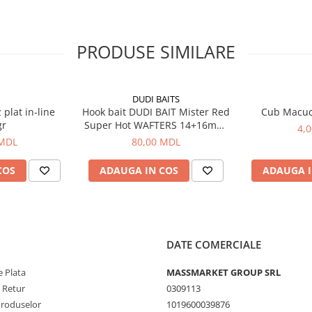
PRODUSE SIMILARE
DUDI BAITS
plat in-line
Hook bait DUDI BAIT Mister Red
Cub Macu
gr
Super Hot WAFTERS 14+16mm,
4,
100g
 MDL
80,00 MDL
COS
ADAUGA IN COS
ADAUGA I
DATE COMERCIALE
 Plata
MASSMARKET GROUP SRL
e Retur
0309113
Produselor
1019600039876