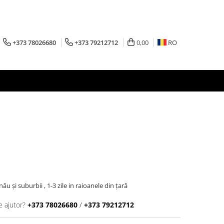
+373 78026680
+373 79212712
0,00
RO
inău şi suburbii , 1-3 zile in raioanele din țară
e ajutor?
+373 78026680
/
+373 79212712