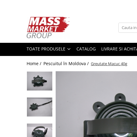
Toate Produsele
Pescuitul în Moldova
Pescuit la crap
TOATE PRODUSELE
CATALOG
LIVRARE SI ACHI
Lansete la crap
Mulinete la crap
Home /
Pescuitul în Moldova /
Greutate Macuc 40g
Fire Crap
Plumbi, momitoare
Protectie, pastrare
Accesorii nadire, sondare
Accesorii, monturi crap
Rod Pod, picheti, suporti
Carlige crap
Avertizoare si swingere
Pescuit Feeder, Stationar, Pluta