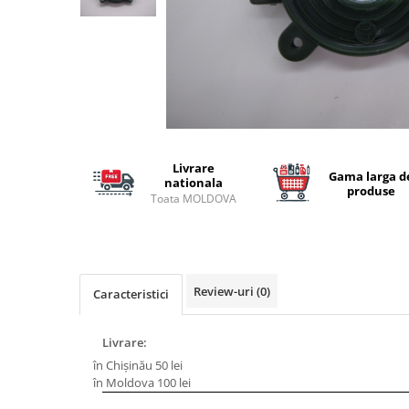
Lansete Feeder, Stationar, Pluta
Mulinete Feeder, Stationar, Pluta
Fire feeder, stationar
Plute si Indicatoare
Platforme feeder, suporturi,
tripoduri
Plumbi, cosulete, momitoare
Carlige Feeder, Stationar
Livrare
Gama larga d
nationala
produse
Mincioguri si juvelnice
Toata MOLDOVA
Accesorii monturi
Genti, huse, galeti
Accesorii si instrumente
Nada, momeala, aditivi
Review-uri
(0)
Caracteristici
Pescuit la rapitor
Lansete la rapitor
Livrare:
Mulinete la rapitor
în Chișinău 50 lei
în Moldova 100 lei
Fire rapitor