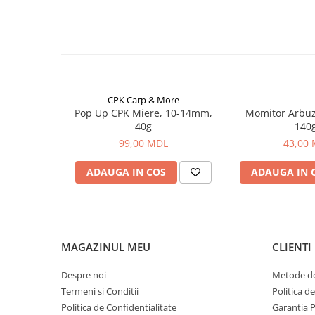
Carlige la rapitor
Greutati la rapitor
Naluci
Accesorii rapitor
Monturi rapitor
Forfaci la rapitor
CPK Carp & More
Momeli la rapitor
Pop Up CPK Miere, 10-14mm,
Momitor Arbuz 
40g
140
Nada si momeala
99,00 MDL
43,00
Nada
Pelete
ADAUGA IN COS
ADAUGA IN 
Boiles
Wafters
Pop-up
Momeala artificiala
MAGAZINUL MEU
CLIENTI
Seminte si mix de seminte
Despre noi
Metode de
Aditivi, arome, dipuri
Termeni si Conditii
Politica d
Pescuit la copca
Politica de Confidentialitate
Garantia 