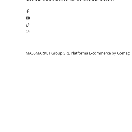
Aragazuri, incalzitoare
Corturi, Pavilioane
Frigidere
Lanterne
Mese
Paturi
Saci de dormit, saltele, perne
MASSMARKET Group SRL
Platforma E-commerce by Gomag
Scaune
Umbrele
Vesela
Imbracaminte, incaltaminte
Imbracaminte
Incaltaminte
Pescuit la Fitofag
Accesorii
Monturi
Pentru vinatori