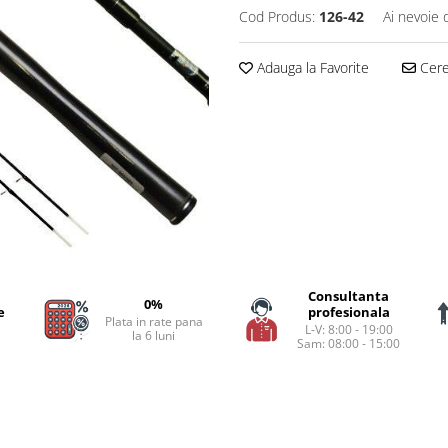
Cod Produs:
126-42
Ai nevoie 
Adauga la Favorite
Cere 
Consultanta
0%
e
profesionala
Plata in rate pana
L-V: 8:00 - 19:00
la 6 luni
Sam: 08:00 - 15:00