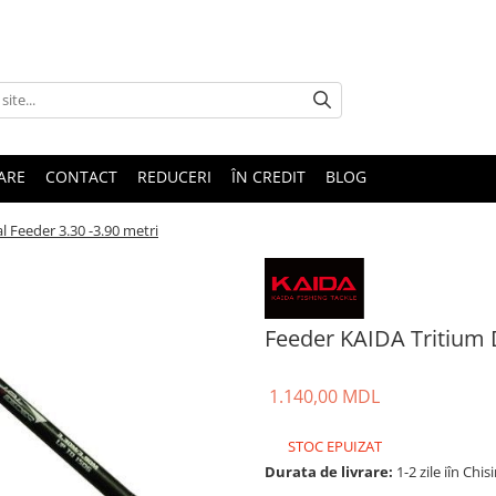
TARE
CONTACT
REDUCERI
ÎN CREDIT
BLOG
 Feeder 3.30 -3.90 metri
Feeder KAIDA Tritium D
1.140,00 MDL
STOC EPUIZAT
Durata de livrare:
1-2 zile iîn Chis