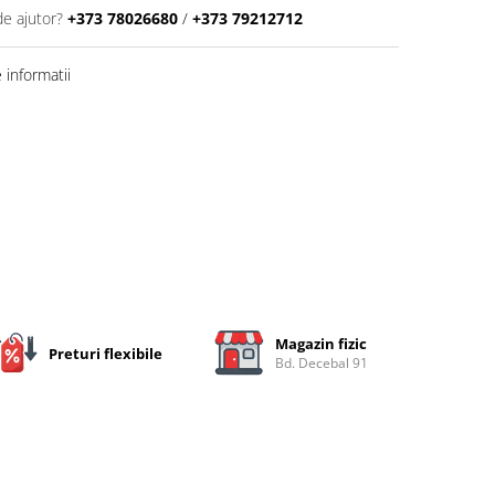
de ajutor?
+373 78026680
/
+373 79212712
informatii
Magazin fizic
Preturi flexibile
Bd. Decebal 91