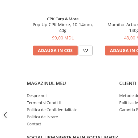
Bagajerie pescuit
Genti
Lazi
CPK Carp & More
Pop Up CPK Miere, 10-14mm,
Momitor Arbuz 
Huse
40g
140
Penare
99,00 MDL
43,00
Altele
ADAUGA IN COS
ADAUGA IN 
Rucsac
Accesorii conexe pescuit
Cântare
Instrumente
MAGAZINUL MEU
CLIENTI
Ochelari
Barci, sonare
Despre noi
Metode de
Accesorii pentru barci
Termeni si Conditii
Politica d
Politica de Confidentialitate
Garantia 
Barci
Politica de livrare
Sonare
Contact
Camping pescuit
Accesorii
SOCIAL
URMARESTE-NE IN SOCIAL MEDIA