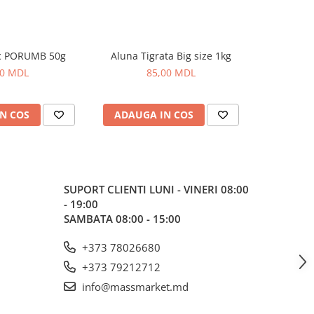
c PORUMB 50g
Aluna Tigrata Big size 1kg
Cub M
00 MDL
85,00 MDL
N COS
ADAUGA IN COS
ADAUG
SUPORT CLIENTI
LUNI - VINERI 08:00
- 19:00
SAMBATA 08:00 - 15:00
+373 78026680
+373 79212712
info@massmarket.md