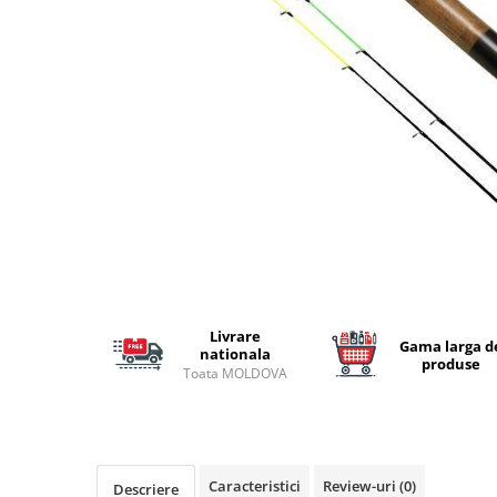
Lansete Feeder, Stationar, Pluta
Mulinete Feeder, Stationar, Pluta
Fire feeder, stationar
Plute si Indicatoare
Platforme feeder, suporturi,
tripoduri
Plumbi, cosulete, momitoare
Carlige Feeder, Stationar
Mincioguri si juvelnice
Accesorii monturi
Genti, huse, galeti
Accesorii si instrumente
Livrare
Gama larga d
Nada, momeala, aditivi
nationala
produse
Toata MOLDOVA
Pescuit la rapitor
Lansete la rapitor
Mulinete la rapitor
Fire rapitor
Caracteristici
Review-uri
(0)
Descriere