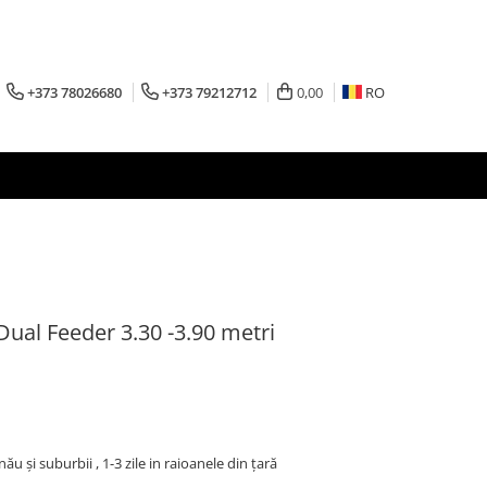
+373 78026680
+373 79212712
0,00
RO
ual Feeder 3.30 -3.90 metri
inău şi suburbii , 1-3 zile in raioanele din țară