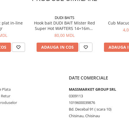
DUDI BAITS
plat in-line
Hook bait DUDI BAIT Mister Red
Cub Macu
gr
Super Hot WAFTERS 14+16mm,
4,
100g
 MDL
80,00 MDL
COS
ADAUGA IN COS
ADAUGA I
DATE COMERCIALE
 Plata
MASSMARKET GROUP SRL
e Retur
0309113
Produselor
1019600039876
Bd. Decebal 91 ( scara 10)
Chisinau, Chisinau