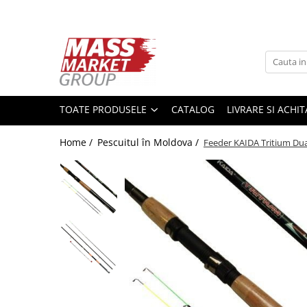
Toate Produsele
Pescuitul în Moldova
Pescuit la crap
TOATE PRODUSELE
CATALOG
LIVRARE SI ACHI
Lansete la crap
Mulinete la crap
Home /
Pescuitul în Moldova /
Feeder KAIDA Tritium Dual
Fire Crap
Plumbi, momitoare
Protectie, pastrare
Accesorii nadire, sondare
Accesorii, monturi crap
Rod Pod, picheti, suporti
Carlige crap
Avertizoare si swingere
Pescuit Feeder, Stationar, Pluta